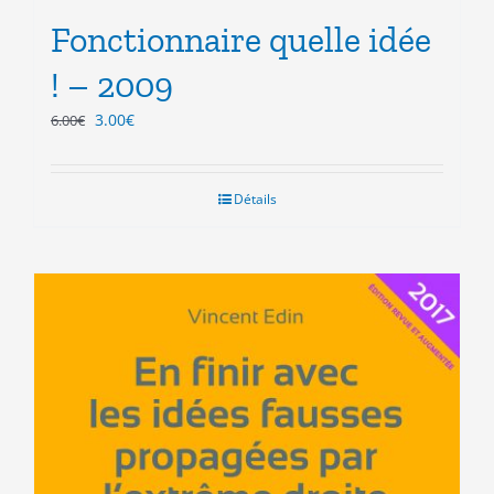
Fonctionnaire quelle idée
! – 2009
Le
Le
3.00
€
6.00
€
prix
prix
initial
actuel
était :
est :
Détails
6.00€.
3.00€.