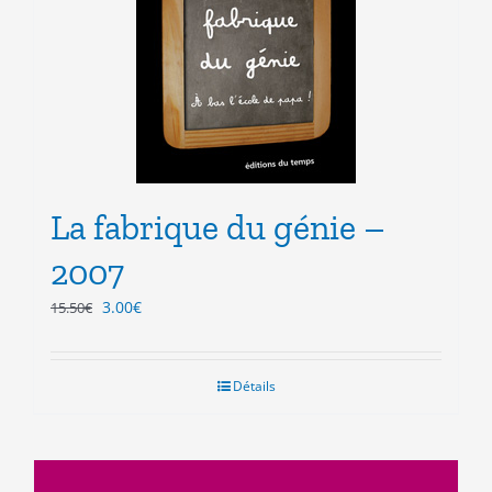
La fabrique du génie –
2007
Le
Le
3.00
€
15.50
€
prix
prix
initial
actuel
était :
est :
Détails
15.50€.
3.00€.