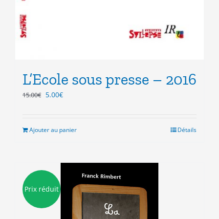
L’Ecole sous presse – 2016
Le
Le
5.00
€
15.00
€
prix
prix
initial
actuel
était :
est :
Ajouter au panier
Détails
15.00€.
5.00€.
Prix réduit