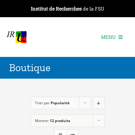
Passer
Institut de Recherches
de la FSU
au
contenu
MENU
L’institut
Boutique
Les recherches
Les publications
Les événements
Trier par
Popularité
Montrer
12 produits