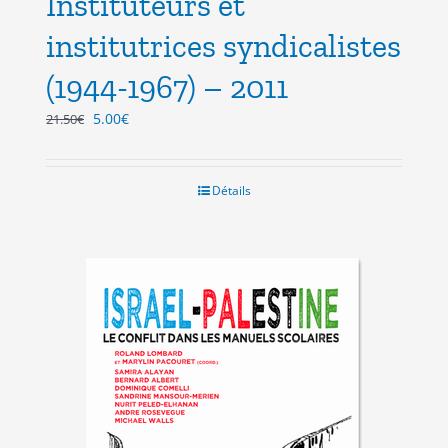
Instituteurs et
institutrices syndicalistes
(1944-1967) – 2011
Le
Le
5.00
€
21.50
€
prix
prix
initial
actuel
était :
est :
Détails
21.50€.
5.00€.