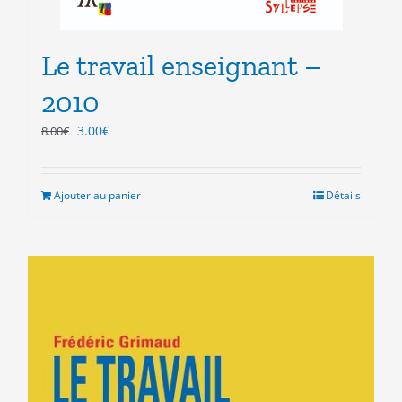
Le travail enseignant –
2010
Le
Le
3.00
€
8.00
€
prix
prix
initial
actuel
était :
est :
Ajouter au panier
Détails
8.00€.
3.00€.