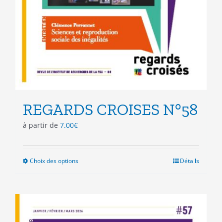
REGARDS CROISES N°58
à partir de
7.00
€
Choix des options
Ce
Détails
produit
a
plusieurs
variations.
Les