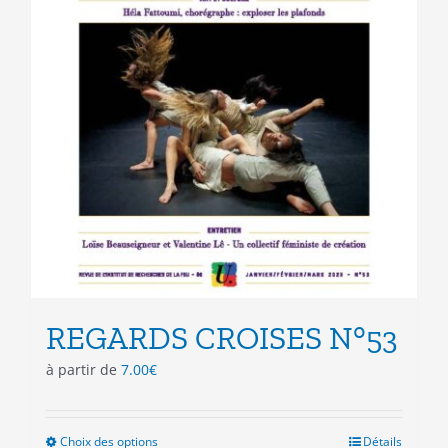
REGARDS CROISES N°53
à partir de
7.00
€
Choix des options
Ce
Détails