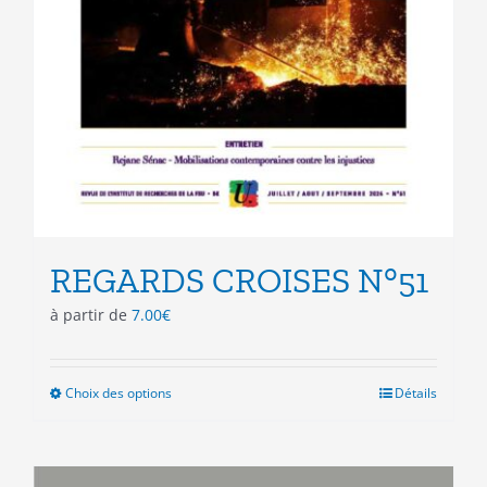
REGARDS CROISES N°51
à partir de
7.00
€
Choix des options
Ce
Détails
produit
a
plusieurs