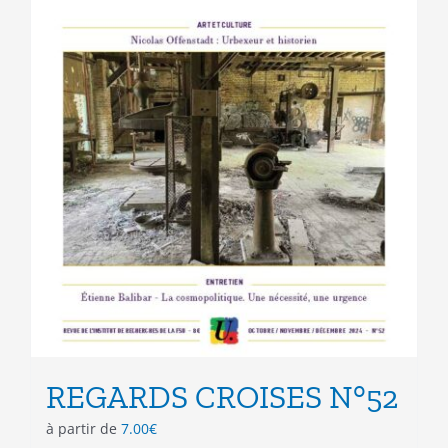
REGARDS CROISES N°52
à partir de
7.00
€