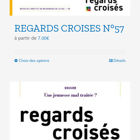
REGARDS CROISES N°57
à partir de
7.00
€
Choix des options
Ce
Détails
produit
a
plusieurs
variations.
Les
options
peuvent
être
choisies
sur
la