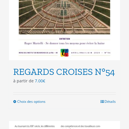
REGARDS CROISES N°54
à partir de
7.00
€
Choix des options
Ce
Détails
produit
a
plusieurs
variations.