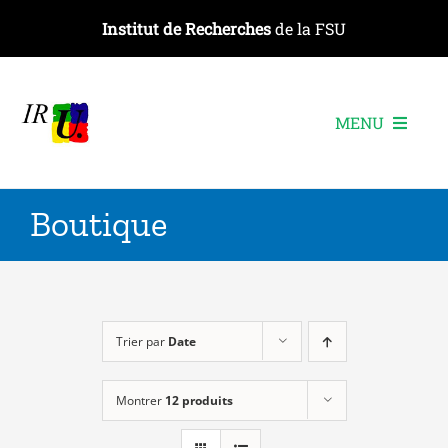
Passer
Institut de Recherches
de la FSU
au
contenu
MENU
L’institut
Boutique
Les recherches
Les publications
Les événements
Trier par
Date
Montrer
12 produits