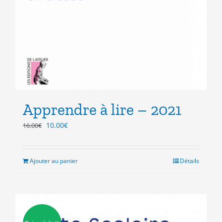
Apprendre à lire – 2021
Le
Le
10.00
€
16.00
€
prix
prix
initial
actuel
était :
est :
Ajouter au panier
Détails
16.00€.
10.00€.