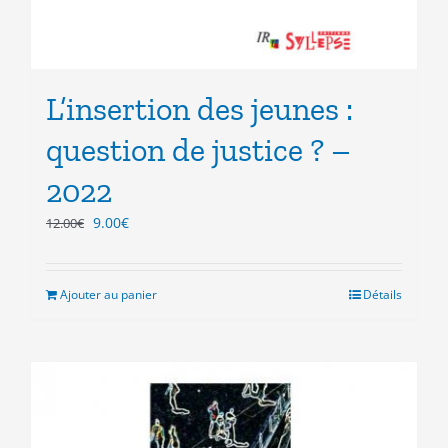
L’insertion des jeunes :
question de justice ? –
2022
Le
Le
9.00
€
12.00
€
prix
prix
initial
actuel
était :
est :
Ajouter au panier
Détails
12.00€.
9.00€.