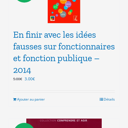
En finir avec les idées
fausses sur fonctionnaires
et fonction publique –
2014
Le
Le
3.00
€
5.00
€
prix
prix
initial
actuel
était :
est :
Ajouter au panier
Détails
5.00€.
3.00€.