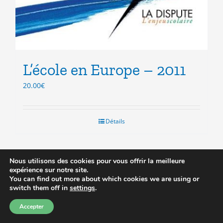
L’école en Europe – 2011
20.00
€
Détails
Nous utilisons des cookies pour vous offrir la meilleure
expérience sur notre site.
You can find out more about which cookies we are using or
Prix réduit
switch them off in
settings
.
Accepter