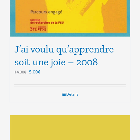
J’ai voulu qu’apprendre
soit une joie – 2008
Le
Le
5.00
€
14.00
€
prix
prix
initial
actuel
était :
est :
Détails
14.00€.
5.00€.