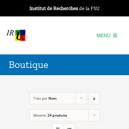
Passer
Institut de Recherches
de la FSU
au
contenu
MENU
L’institut
Boutique
Les recherches
Les publications
Les événements
Trier par
Nom
Montrer
24 produits