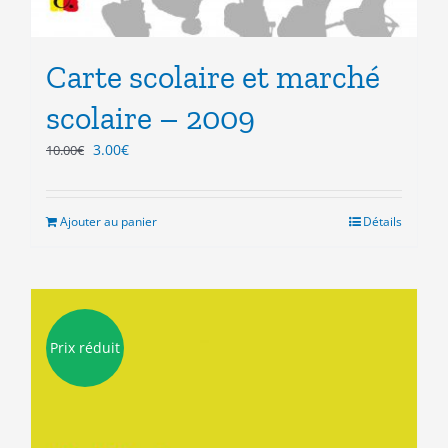
Carte scolaire et marché
scolaire – 2009
Le
Le
3.00
€
10.00
€
prix
prix
initial
actuel
était :
est :
Ajouter au panier
Détails
10.00€.
3.00€.
Prix réduit