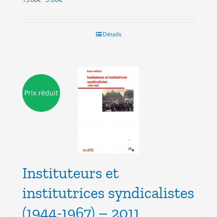
prix
prix
initial
actuel
était :
est :
Détails
15.00€.
5.00€.
Prix réduit
Instituteurs et
institutrices syndicalistes
(1944-1967) – 2011