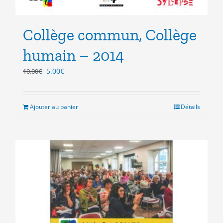
Collège commun, Collège
humain – 2014
Le
Le
5.00
€
10.00
€
prix
prix
initial
actuel
était :
est :
Ajouter au panier
Détails
10.00€.
5.00€.