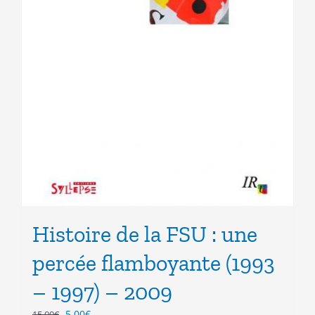
Histoire de la FSU : une
percée flamboyante (1993
– 1997) – 2009
Le
Le
5.00
€
15.00
€