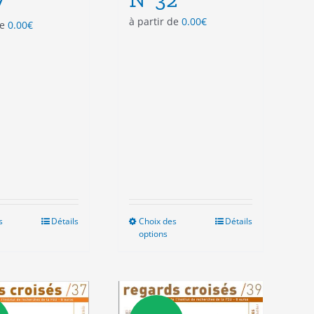
7
à partir de
0.00
€
de
0.00
€
s
Ce
Détails
Choix des
Ce
Détails
options
produit
produit
a
a
plusieurs
plusieurs
variations.
variations.
Les
Les