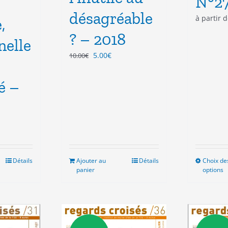
N°2
désagréable
à partir 
,
? – 2018
nelle
Le
Le
5.00
€
10.00
€
prix
prix
initial
actuel
é –
était :
est :
10.00€.
5.00€.
Détails
Ajouter au
Détails
Choix de
panier
options