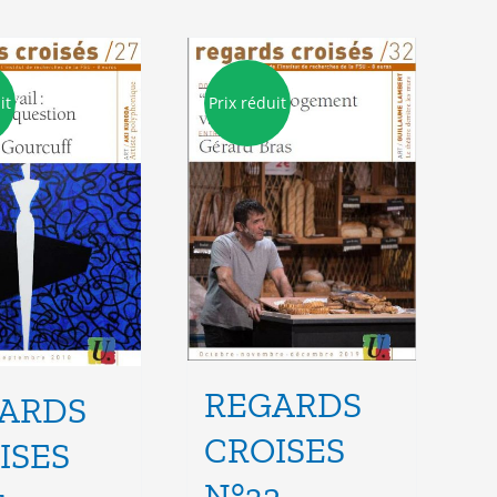
it
Prix réduit
REGARDS
ARDS
CROISES
ISES
N°32