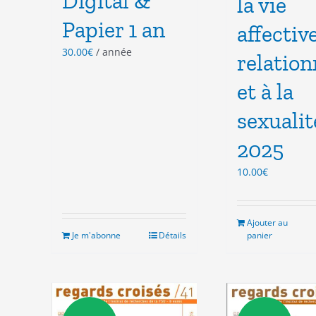
Digital &
la vie
Papier 1 an
affective
30.00
€
/ année
relation
et à la
sexualit
2025
10.00
€
Ajouter au
Je m'abonne
Détails
panier