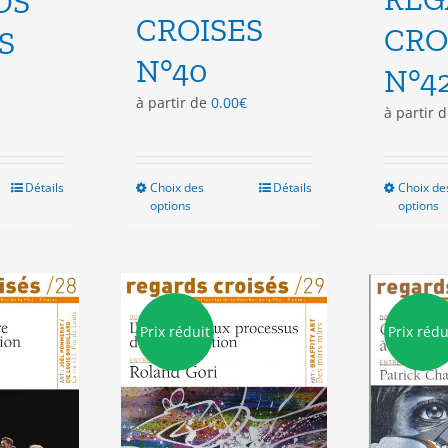
DS
CROISES
CRO
S
N°40
N°4
à partir de
0.00
€
à partir 
Détails
Choix des
Ce
Détails
Choix de
options
options
duit
produit
a
sieurs
plusieurs
ations.
variations.
Les
ions
options
Prix réduit
Prix rédu
vent
peuvent
e
être
isies
choisies
sur
la