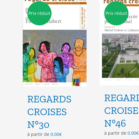
Les
Les
options
opt
Prix réduit
Prix réduit
peuvent
peu
être
êtr
choisies
cho
sur
sur
la
la
page
pag
du
du
produit
pro
REGAR
REGARDS
CROISE
CROISES
N°46
N°30
à partir de
0.00
€
à partir de
0.00
€