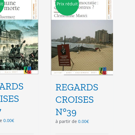
options
options
it
Prix réduit
peuvent
peuvent
être
être
choisies
choisies
sur
sur
la
la
page
page
du
du
produit
produit
ARDS
REGARDS
ISES
CROISES
7
N°39
de
0.00
€
à partir de
0.00
€