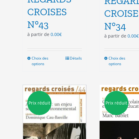
REGAR
CROISES
CROISE
N°43
N°34
à partir de
0.00
€
à partir de
0.00
€
Choix des
Ce
Détails
Choix des
Ce
options
options
produit
pro
a
a
plusieurs
plu
variations.
vari
Les
Les
options
opt
Prix réduit
Prix réduit
peuvent
peu
être
êtr
choisies
cho
sur
sur
la
la