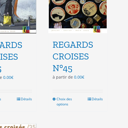
page
page
du
du
produit
produit
REGARDS
ARDS
CROISES
ISES
N°45
5
à partir de
0.00
€
de
0.00
€
s
Ce
Détails
Choix des
Ce
Détails
options
produit
produit
a
a
plusieurs
plusieurs
variations.
variations.