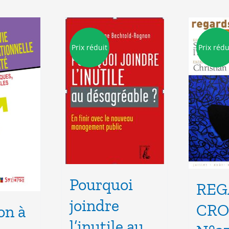
Prix réduit
Prix rédu
Pourquoi
REG
joindre
CRO
on à
l’inutile au