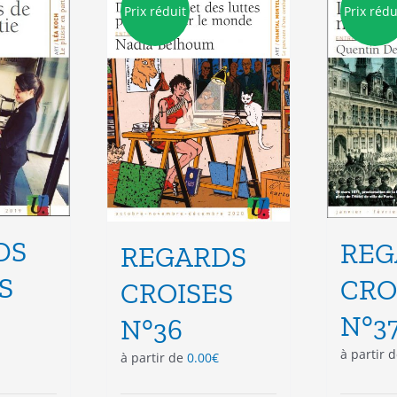
Prix réduit
Prix rédu
DS
REG
REGARDS
S
CRO
CROISES
N°3
N°36
à partir 
à partir de
0.00
€