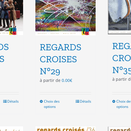
e
page
du
duit
produit
REG
DS
REGARDS
CRO
S
CROISES
N°3
N°29
à partir 
à partir de
0.00
€
Détails
Choix des
Ce
Détails
Choix de
options
options
duit
produit
a
sieurs
plusieurs
ations.
variations.