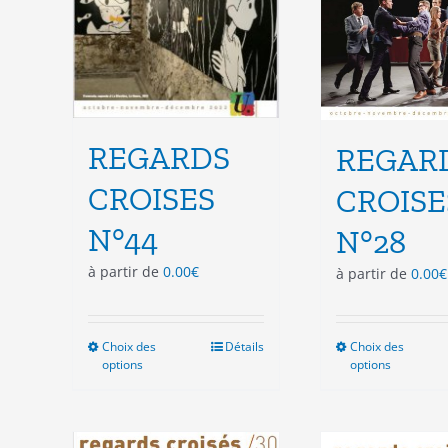
page
pag
du
du
produit
pro
REGARDS
REGAR
CROISES
CROISE
N°44
N°28
à partir de
0.00
€
à partir de
0.00
€
Choix des
Ce
Détails
Choix des
Ce
options
options
produit
pro
a
a
plusieurs
plu
variations.
vari