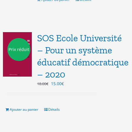
SOS Ecole Université
– Pour un système
Prix réduit
éducatif démocratique
– 2020
Le
Le
15.00
€
18.00
€
prix
prix
initial
actuel
était :
est :
18.00€.
15.00€.
Ajouter au panier
Détails