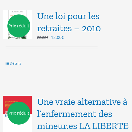
Une loi pour les
retraites – 2010
Prix réduit
Le
Le
12.00
€
20.00
€
prix
prix
initial
actuel
était :
est :
20.00€.
12.00€.
Détails
Une vraie alternative à
l’enfermement des
Prix réduit
mineur.es LA LIBERTE