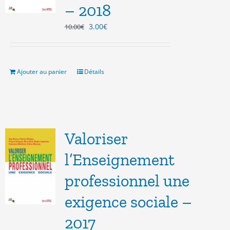
– 2018
Le
Le
3.00
€
10.00
€
prix
prix
initial
actuel
était :
est :
10.00€.
3.00€.
Ajouter au panier
Détails
Valoriser
l’Enseignement
professionnel une
exigence sociale –
2017