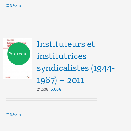
Détails
Instituteurs et
institutrices
Prix réduit
syndicalistes (1944-
1967) – 2011
Le
Le
5.00
€
21.50
€
prix
prix
initial
actuel
était :
est :
21.50€.
5.00€.
Détails