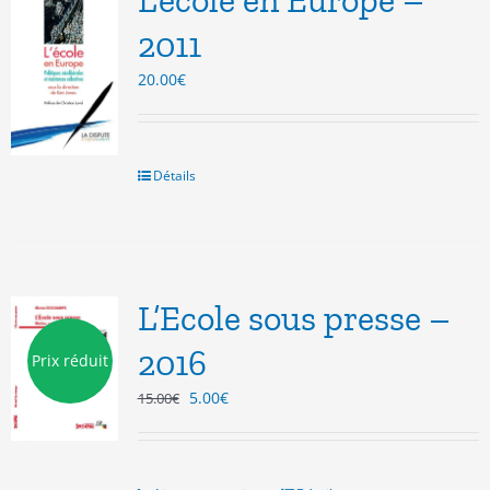
L’école en Europe –
2011
20.00
€
Détails
L’Ecole sous presse –
2016
Prix réduit
Le
Le
5.00
€
15.00
€
prix
prix
initial
actuel
était :
est :