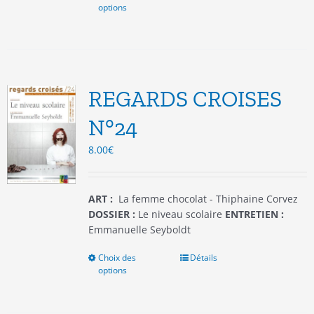
options
produit
a
plusieurs
variations.
Les
options
REGARDS CROISES
peuvent
être
N°24
choisies
8.00
€
sur
la
page
du
ART :
La femme chocolat - Thiphaine Corvez
produit
DOSSIER :
Le niveau scolaire
ENTRETIEN :
Emmanuelle Seyboldt
Choix des
Ce
Détails
options
produit
a
plusieurs