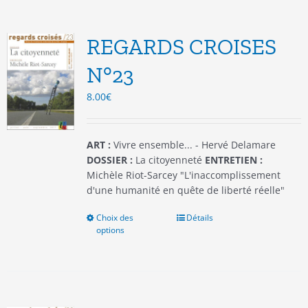
variations.
Les
options
REGARDS CROISES
peuvent
être
N°23
choisies
8.00
€
sur
la
page
du
ART :
Vivre ensemble... - Hervé Delamare
produit
DOSSIER :
La citoyenneté
ENTRETIEN :
Michèle Riot-Sarcey "L'inaccomplissement
d'une humanité en quête de liberté réelle"
Choix des
Ce
Détails
options
produit
a
plusieurs
variations.
Les