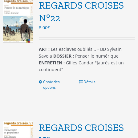
options
REGARDS CROISES
peuvent
être
N°22
choisies
8.00
€
sur
la
page
du
ART :
Les esclaves oubliés... - BD Sylvain
produit
Savoia
DOSSIER :
Penser le numérique
ENTRETIEN :
Gilles Candar "Jaurès est un
continuent"
Choix des
Ce
Détails
options
produit
a
plusieurs
variations.
Les
options
REGARDS CROISES
peuvent
être