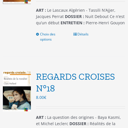
page
du
ART :
Le Lascaux Algérien - Tassili N’Ajjer,
produit
Jacques Perrat
DOSSIER :
Nuit Debout Ce n’est
qu’un début
ENTRETIEN :
Pierre-Henri Gouyon
Choix des
Ce
Détails
options
produit
a
plusieurs
variations.
Les
options
REGARDS CROISES
peuvent
être
N°18
choisies
8.00
€
sur
la
page
du
ART :
La question des origines - Baya Kasmi,
produit
et Michel Leclerc
DOSSIER :
Réalités de la