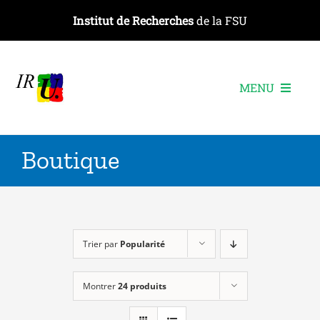
Passer
Institut de Recherches
de la FSU
au
contenu
MENU
L’institut
Boutique
Les recherches
Les publications
Les événements
Trier par
Popularité
Montrer
24 produits