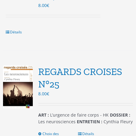
8.00
€
Détails
REGARDS CROISES
N°25
8.00
€
ART :
L’urgence de faire corps - HK
DOSSIER :
Les neurosciences
ENTRETIEN :
Cynthia Fleury
Choix des
Ce
Détails