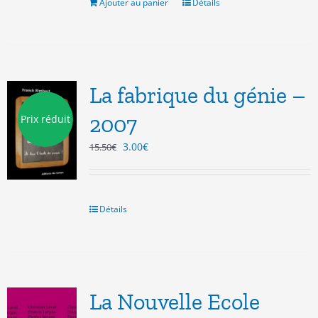
15.00€.
5.00€.
Ajouter au panier
Détails
La fabrique du génie –
2007
Prix réduit
Le
Le
3.00
€
15.50
€
prix
prix
initial
actuel
était :
est :
15.50€.
3.00€.
Détails
La Nouvelle Ecole