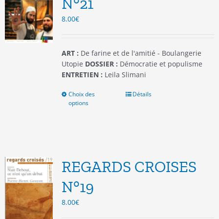
N°21
choisies
8.00
€
sur
la
page
du
ART :
De farine et de l'amitié - Boulangerie
produit
Utopie
DOSSIER :
Démocratie et populisme
ENTRETIEN :
Leila Slimani
Choix des
Ce
Détails
options
produit
a
plusieurs
variations.
Les
options
REGARDS CROISES
peuvent
être
N°19
choisies
8.00
€
sur
la