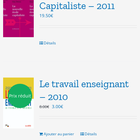
Capitaliste – 2011
19.50
€
Détails
Le travail enseignant
– 2010
Prix réduit
Le
Le
3.00
€
8.00
€
prix
prix
initial
actuel
était :
est :
8.00€.
3.00€.
Ajouter au panier
Détails