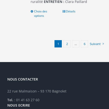
ruralité
ENTRETIEN :
Clara Paillard
Choix des
Ce
Détails
options
produit
a
plusieurs
variations.
Les
options
1
2
…
6
Suivant
peuvent
être
choisies
sur
la
page
NOUS CONTACTER
du
produit
22 rue Malmaison – 93 170 Bagnolet
Tel.
: 01 41 63 27 60
NOUS ECRIRE