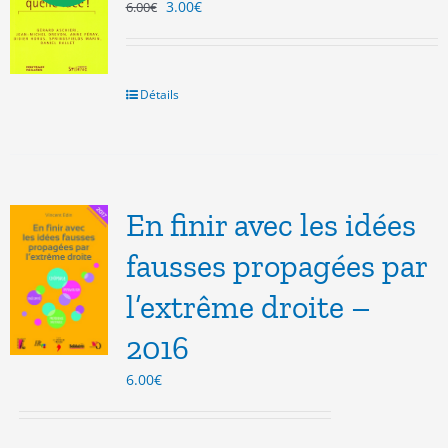
Le
Le
3.00
€
6.00
€
prix
prix
initial
actuel
était :
est :
6.00€.
3.00€.
Détails
En finir avec les idées
fausses propagées par
l’extrême droite –
2016
6.00
€