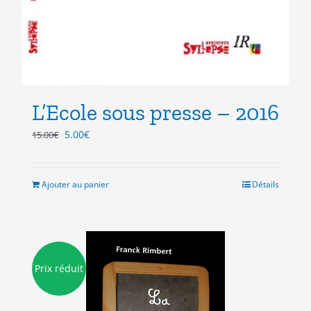
L’Ecole sous presse – 2016
Le
Le
5.00
€
15.00
€
prix
prix
initial
actuel
était :
est :
Ajouter au panier
Détails
15.00€.
5.00€.
Prix réduit