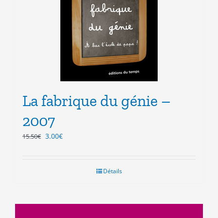
La fabrique du génie –
2007
Le
Le
3.00
€
15.50
€
prix
prix
initial
actuel
était :
est :
Détails
15.50€.
3.00€.