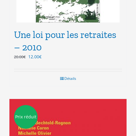
Une loi pour les retraites
– 2010
Le
Le
12.00
€
20.00
€
prix
prix
initial
actuel
était :
est :
Détails
20.00€.
12.00€.
Prix réduit