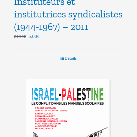
Instituteurs et
institutrices syndicalistes
(1944-1967) – 2011
Le
Le
5.00
€
21.50
€
prix
prix
initial
actuel
était :
est :
Détails
21.50€.
5.00€.