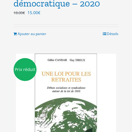
démocratique – 2020
Le
Le
15.00
€
18.00
€
prix
prix
initial
actuel
était :
est :
Ajouter au panier
Détails
18.00€.
15.00€.
Prix réduit