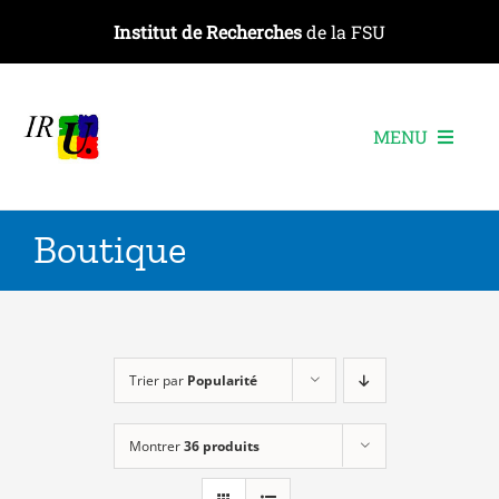
Passer
Institut de Recherches
de la FSU
au
contenu
MENU
L’institut
Boutique
Les recherches
Les publications
Les événements
Trier par
Popularité
Montrer
36 produits