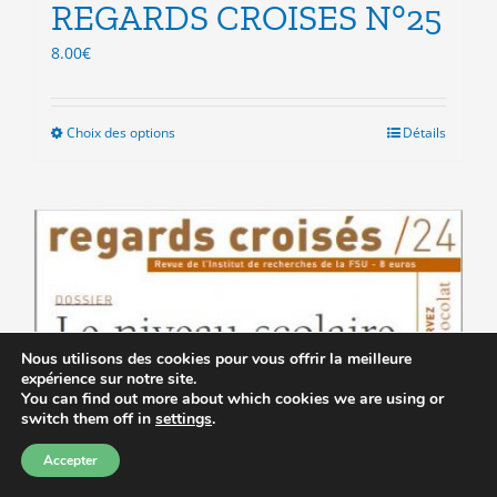
REGARDS CROISES N°25
8.00
€
Choix des options
Ce
Détails
produit
a
plusieurs
variations.
Les
options
peuvent
être
choisies
Nous utilisons des cookies pour vous offrir la meilleure
sur
expérience sur notre site.
You can find out more about which cookies we are using or
la
switch them off in
settings
.
page
du
Accepter
produit