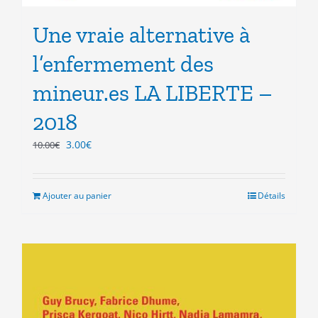
Une vraie alternative à
l’enfermement des
mineur.es LA LIBERTE –
2018
Le
Le
3.00
€
10.00
€
prix
prix
initial
actuel
était :
est :
Ajouter au panier
Détails
10.00€.
3.00€.