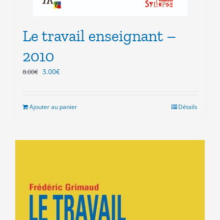
Le travail enseignant –
2010
Le
Le
3.00
€
8.00
€
prix
prix
initial
actuel
était :
est :
Ajouter au panier
Détails
8.00€.
3.00€.