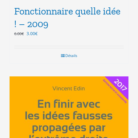
Fonctionnaire quelle idée
! – 2009
Le
Le
3.00
€
6.00
€
prix
prix
initial
actuel
était :
est :
Détails
6.00€.
3.00€.