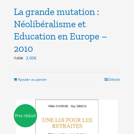
La grande mutation :
Néolibéralisme et
Education en Europe –
2010
Le
Le
3.00
€
7.00
€
prix
prix
initial
actuel
était :
est :
Ajouter au panier
Détails
7.00€.
3.00€.
Prix réduit