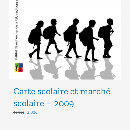
Carte scolaire et marché
scolaire – 2009
Le
Le
3.00
€
10.00
€
prix
prix
initial
actuel