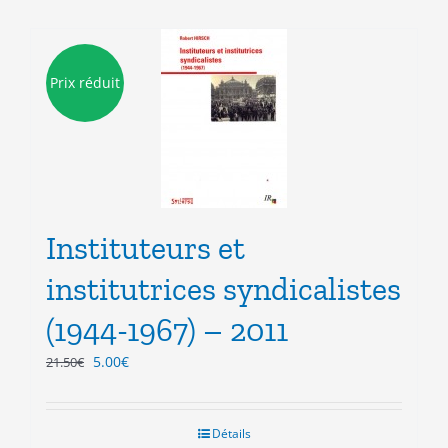
Prix réduit
Instituteurs et
institutrices syndicalistes
(1944-1967) – 2011
Le
Le
5.00
€
21.50
€
prix
prix
initial
actuel
était :
est :
Détails