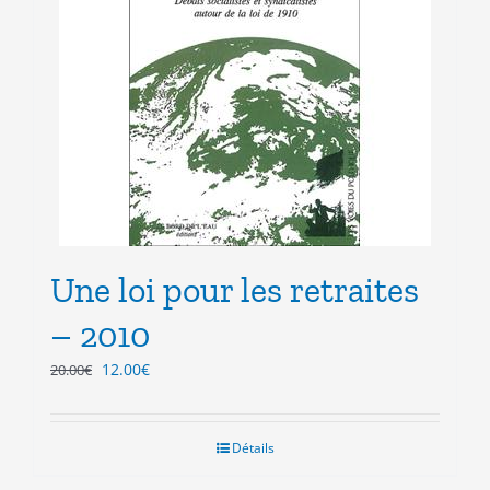
Une loi pour les retraites
– 2010
Le
Le
12.00
€
20.00
€
prix
prix
initial
actuel
était :
est :
Détails
20.00€.
12.00€.