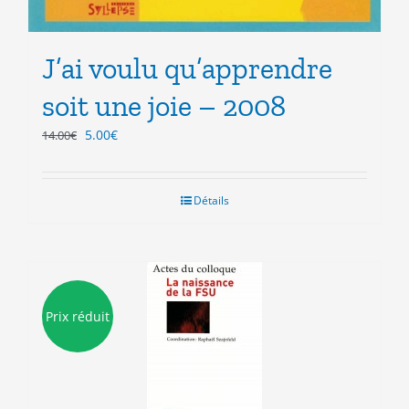
J’ai voulu qu’apprendre
soit une joie – 2008
Le
Le
5.00
€
14.00
€
prix
prix
initial
actuel
était :
est :
Détails
14.00€.
5.00€.
Prix réduit