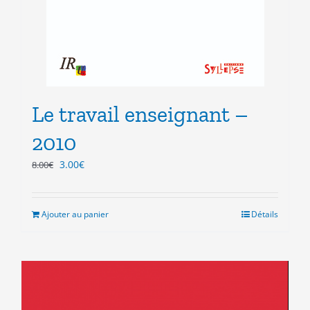
Le travail enseignant –
2010
Le
Le
3.00
€
8.00
€
prix
prix
initial
actuel
était :
est :
Ajouter au panier
Détails
8.00€.
3.00€.