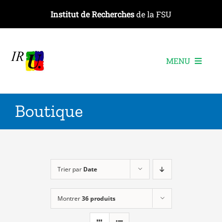
Passer
Institut de Recherches
de la FSU
au
contenu
MENU
L’institut
Boutique
Les recherches
Les publications
Les événements
Trier par
Date
Montrer
36 produits