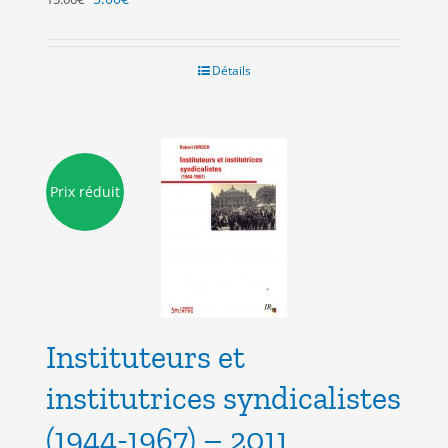
prix
prix
initial
actuel
était :
est :
Détails
15.00€.
5.00€.
Prix réduit
Instituteurs et
institutrices syndicalistes
(1944-1967) – 2011