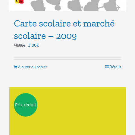
Carte scolaire et marché
scolaire – 2009
Le
Le
3.00
€
10.00
€
prix
prix
initial
actuel
était :
est :
Ajouter au panier
Détails
10.00€.
3.00€.
Prix réduit