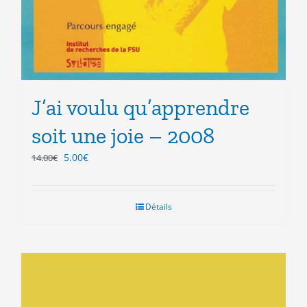
J’ai voulu qu’apprendre
soit une joie – 2008
Le
Le
5.00
€
14.00
€
prix
prix
initial
actuel
était :
est :
Détails
14.00€.
5.00€.