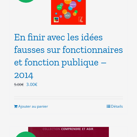
En finir avec les idées
fausses sur fonctionnaires
et fonction publique –
2014
Le
Le
3.00
€
5.00
€
prix
prix
initial
actuel
était :
est :
Ajouter au panier
Détails
5.00€.
3.00€.