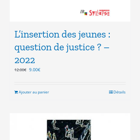
L’insertion des jeunes :
question de justice ? –
2022
Le
Le
9.00
€
12.00
€
prix
prix
initial
actuel
était :
est :
Ajouter au panier
Détails
12.00€.
9.00€.