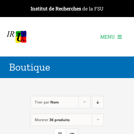
Passer
Institut de Recherches
de la FSU
au
contenu
MENU
L’institut
Boutique
Les recherches
Les publications
Les événements
Trier par
Nom
Montrer
36 produits