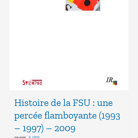
Histoire de la FSU : une
percée flamboyante (1993
– 1997) – 2009
Le
Le
5.00
€
15.00
€