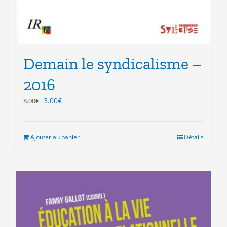
Demain le syndicalisme –
2016
Le
Le
3.00
€
8.00
€
prix
prix
initial
actuel
était :
est :
Ajouter au panier
Détails
8.00€.
3.00€.