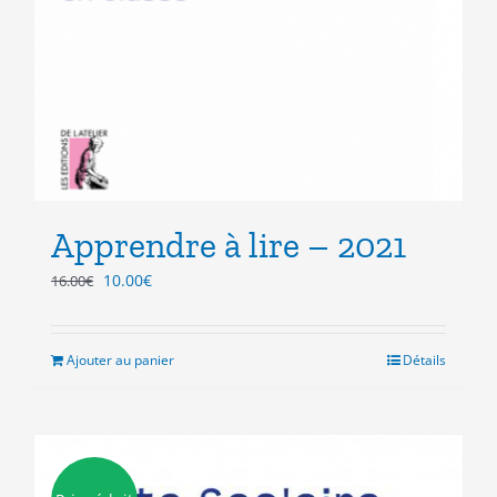
Apprendre à lire – 2021
Le
Le
10.00
€
16.00
€
prix
prix
initial
actuel
était :
est :
Ajouter au panier
Détails
16.00€.
10.00€.