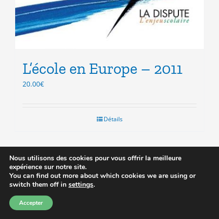
L’école en Europe – 2011
20.00
€
Détails
Nous utilisons des cookies pour vous offrir la meilleure
expérience sur notre site.
You can find out more about which cookies we are using or
Prix réduit
switch them off in
settings
.
Accepter