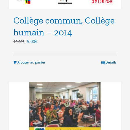
Collège commun, Collège
humain – 2014
Le
Le
5.00
€
10.00
€
prix
prix
initial
actuel
était :
est :
Ajouter au panier
Détails
10.00€.
5.00€.