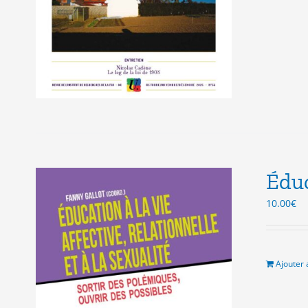
Éduc
10.00
€
Ajouter 