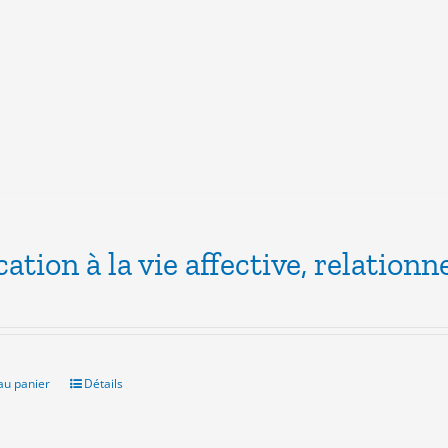
variations.
Les
options
peuvent
être
choisies
sur
la
page
du
produit
ation à la vie affective, relationne
au panier
Détails