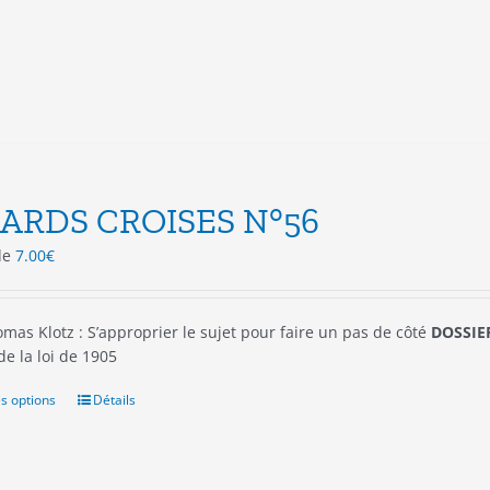
peuvent
être
choisies
sur
la
page
du
produit
ARDS CROISES N°56
 de
7.00
€
mas Klotz : S’approprier le sujet pour faire un pas de côté
DOSSIER
 de la loi de 1905
s options
Ce
Détails
produit
a
plusieurs