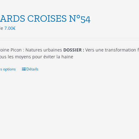
ARDS CROISES N°54
 de
7.00
€
oine Picon : Natures urbaines
DOSSIER :
Vers une transformation f
ous les moyens pour éviter la haine
s options
Ce
Détails
produit
a
plusieurs
variations.
Les
options
peuvent
être
choisies
sur