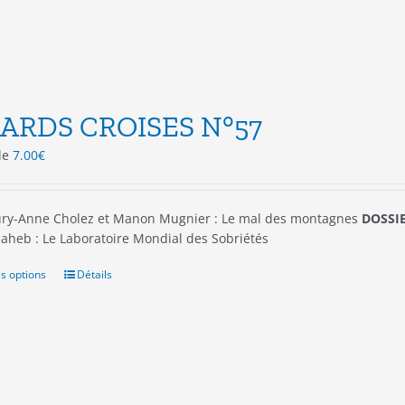
sur
la
page
du
produit
ARDS CROISES N°57
 de
7.00
€
ry-Anne Cholez et Manon Mugnier : Le mal des montagnes
DOSSIE
aheb : Le Laboratoire Mondial des Sobriétés
s options
Ce
Détails
produit
a
plusieurs
variations.
Les
options