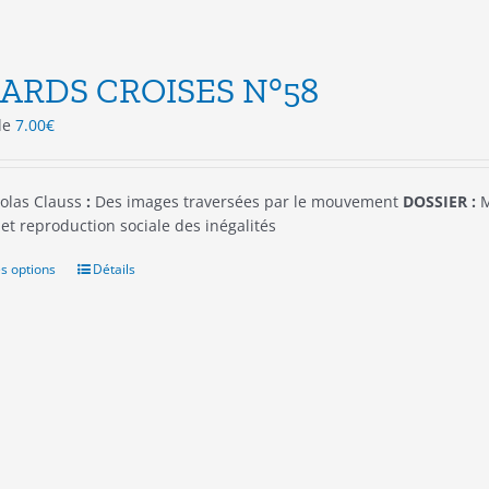
ARDS CROISES N°58
 de
7.00
€
olas Clauss
:
Des images traversées par le mouvement
DOSSIER :
M
et reproduction sociale des inégalités
s options
Ce
Détails
produit
a
plusieurs
variations.
Les
options
peuvent
être
choisies