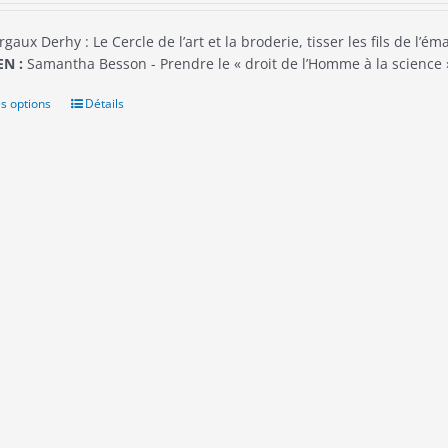
gaux Derhy : Le Cercle de l’art et la broderie, tisser les fils de l’é
N :
Samantha Besson - Prendre le « droit de l’Homme à la scienc
s options
Ce
Détails
produit
a
plusieurs
variations.
Les
options
peuvent
être
choisies
sur
la
page
du
produit