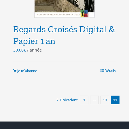
Regards Croisés Digital &
Papier 1 an
30.00
€
/ année
Je m'abonne
Détails
Précédent
1
…
10
11