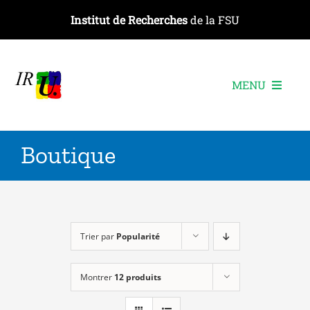
Passer
Institut de Recherches
de la FSU
au
contenu
MENU
L’institut
Boutique
Les recherches
Les publications
Les événements
Trier par
Popularité
Montrer
12 produits