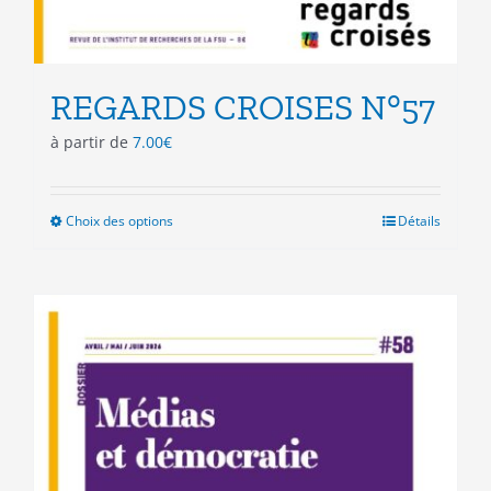
REGARDS CROISES N°57
à partir de
7.00
€
Choix des options
Ce
Détails
produit
a
plusieurs
variations.
Les
options
peuvent
être
choisies
sur
la