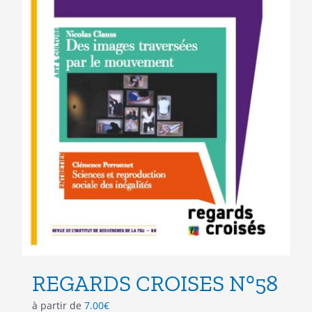
page
du
produit
REGARDS CROISES N°58
à partir de
7.00
€