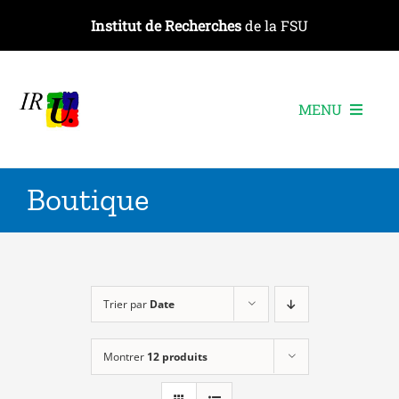
Passer
Institut de Recherches
de la FSU
au
contenu
MENU
L’institut
Boutique
Les recherches
Les publications
Les événements
Trier par
Date
Montrer
12 produits