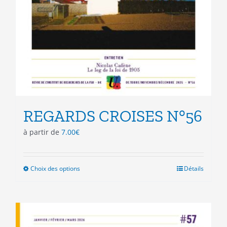
REGARDS CROISES N°56
à partir de
7.00
€
Choix des options
Ce
Détails
produit
a
plusieurs
variations.
Les