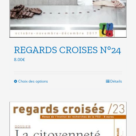
REGARDS CROISES N°24
8.00
€
Choix des options
Ce
Détails
produit
a
plusieurs
variations.
Les
options
peuvent
être