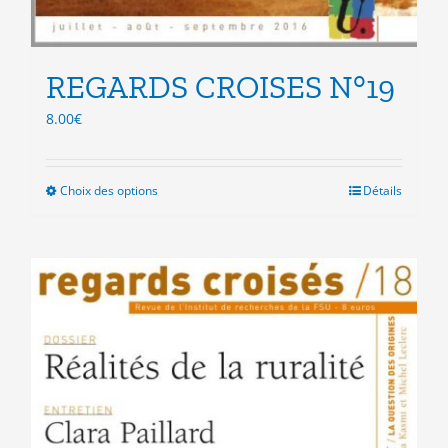
REGARDS CROISES N°19
8.00
€
Choix des options
Ce
Détails
produit
a
plusieurs
variations.
Les
options
peuvent
être
choisies
sur
la