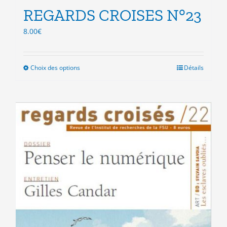
REGARDS CROISES N°23
8.00
€
Choix des options
Ce
Détails
produit
a
plusieurs
variations.
Les
options
peuvent
être
choisies
sur
la
page
du
produit