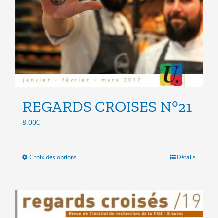
REGARDS CROISES N°21
8.00
€
Choix des options
Ce
Détails
produit
a
plusieurs
variations.
Les