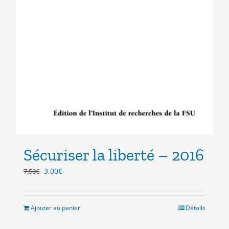
Sécuriser la liberté – 2016
Le
Le
3.00
€
7.50
€
prix
prix
initial
actuel
était :
est :
Ajouter au panier
Détails
7.50€.
3.00€.