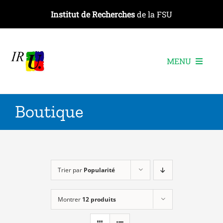
Passer
Institut de Recherches
de la FSU
au
contenu
MENU
L’institut
Boutique
Les recherches
Les publications
Les événements
Trier par
Popularité
Montrer
12 produits