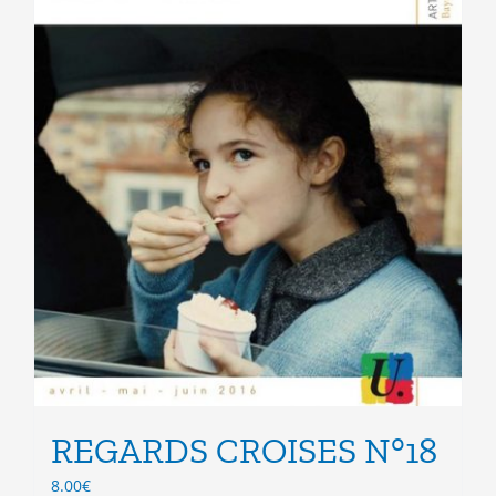
page
du
produit
REGARDS CROISES N°18
8.00
€