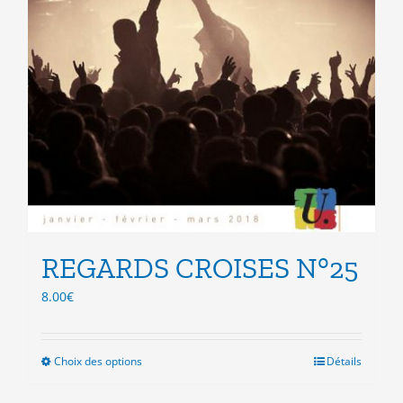
REGARDS CROISES N°25
8.00
€
Choix des options
Ce
Détails
produit
a