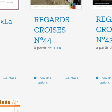
REG
REGARDS
 «La
CRO
CROISES
N°4
N°44
à partir 
à partir de
0.00
€
Détails
Choix des
Ce
Détails
Choix de
options
options
produit
a
plusieurs
variations.
Les
options