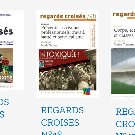
DS
REGARDS
REG
S
CROISES
CRO
N°48