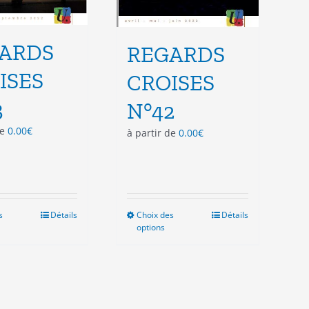
ARDS
REGARDS
ISES
CROISES
3
N°42
de
0.00
€
à partir de
0.00
€
s
Ce
Détails
Choix des
Ce
Détails
options
produit
produit
a
a
plusieurs
plusieurs
variations.
variations.
Les
Les
options
options