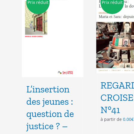
Prix réduit
Prix réduit
peuvent
être
choisies
sur
la
page
du
produit
REGAR
L’insertion
CROISE
des jeunes :
N°41
question de
à partir de
0.00
€
justice ? –