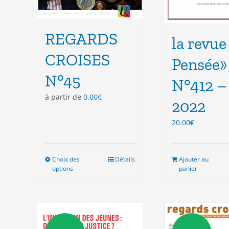
REGARDS
la revue
CROISES
Pensée»
N°45
N°412 –
à partir de
0.00
€
2022
20.00
€
Choix des
Ce
Détails
Ajouter au
options
panier
produit
a
plusieurs
variations.
Les
options