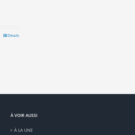
Détails
duit
sieurs
ations.
ions
vent
e
isies
e
À VOIR AUSSI
duit
À LA UNE