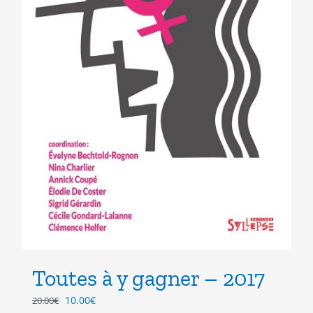
Toutes à y gagner – 2017
Le
Le
10.00
€
20.00
€