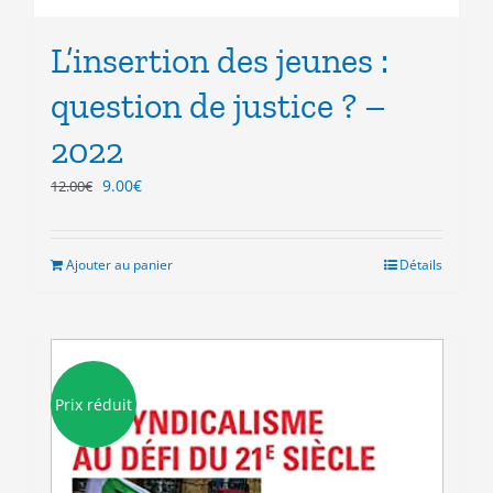
L’insertion des jeunes :
question de justice ? –
2022
Le
Le
9.00
€
12.00
€
prix
prix
initial
actuel
était :
est :
Ajouter au panier
Détails
12.00€.
9.00€.
Prix réduit