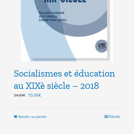
Socialismes et éducation
au XIXè siècle – 2018
Le
Le
10.00
€
24.00
€
prix
prix
initial
actuel
était :
est :
Ajouter au panier
Détails
24.00€.
10.00€.