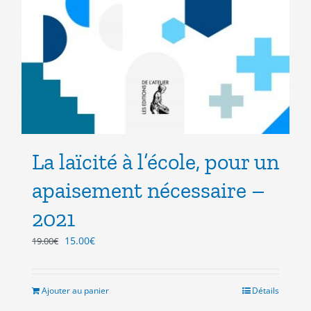
La laïcité à l’école, pour un
apaisement nécessaire –
2021
Le
Le
15.00
€
19.00
€
prix
prix
initial
actuel
était :
est :
Ajouter au panier
Détails
19.00€.
15.00€.