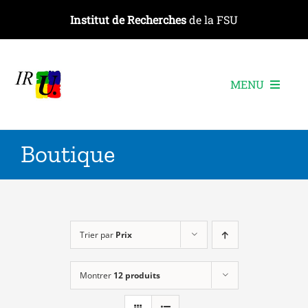
Passer
Institut de Recherches
de la FSU
au
contenu
MENU
L’institut
Boutique
Les recherches
Les publications
Les événements
Trier par
Prix
Montrer
12 produits