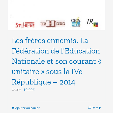
Les frères ennemis. La
Fédération de l’Education
Nationale et son courant «
unitaire » sous la IVe
République – 2014
Le
Le
10.00
€
28.00
€
prix
prix
initial
actuel
était :
est :
Ajouter au panier
Détails
28.00€.
10.00€.