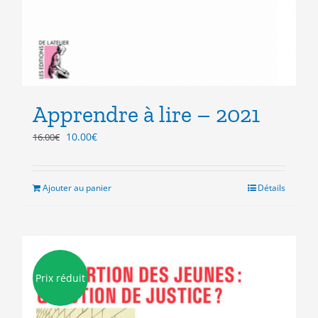
Apprendre à lire – 2021
Le
Le
10.00
€
16.00
€
prix
prix
initial
actuel
était :
est :
Ajouter au panier
Détails
16.00€.
10.00€.
Prix réduit