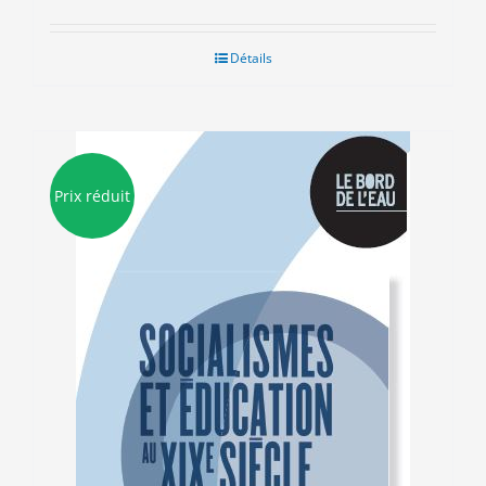
prix
prix
initial
actuel
était :
est :
Détails
20.00€.
10.00€.
Prix réduit