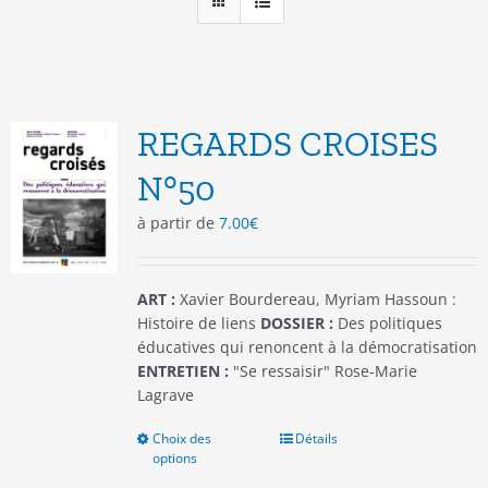
REGARDS CROISES
N°50
à partir de
7.00
€
ART :
Xavier Bourdereau, Myriam Hassoun :
Histoire de liens
DOSSIER :
Des politiques
éducatives qui renoncent à la démocratisation
ENTRETIEN :
"Se ressaisir" Rose-Marie
Lagrave
Choix des
Ce
Détails
options
produit
a