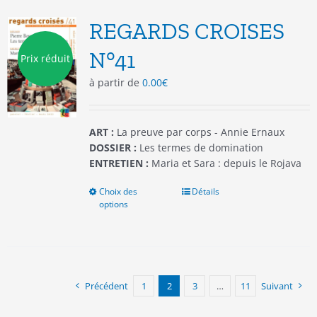
REGARDS CROISES
N°41
Prix réduit
à partir de
0.00
€
ART :
La preuve par corps - Annie Ernaux
DOSSIER :
Les termes de domination
ENTRETIEN :
Maria et Sara : depuis le Rojava
Choix des
Ce
Détails
options
produit
a
plusieurs
variations.
Les
options
Précédent
1
2
3
…
11
Suivant
peuvent
être