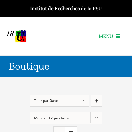
Passer
Institut de Recherches
de la FSU
au
contenu
MENU
L’institut
Boutique
Les recherches
Les publications
Les événements
Trier par
Date
Montrer
12 produits