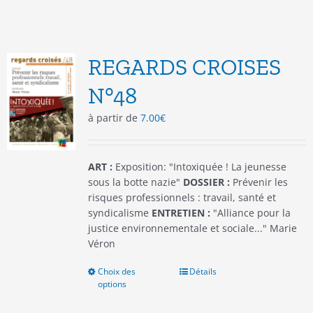
plusieurs
variations.
Les
options
REGARDS CROISES
peuvent
être
N°48
choisies
à partir de
7.00
€
sur
la
page
du
ART :
Exposition: "Intoxiquée ! La jeunesse
produit
sous la botte nazie"
DOSSIER :
Prévenir les
risques professionnels : travail, santé et
syndicalisme
ENTRETIEN :
"Alliance pour la
justice environnementale et sociale..." Marie
Véron
Choix des
Ce
Détails
options
produit
a