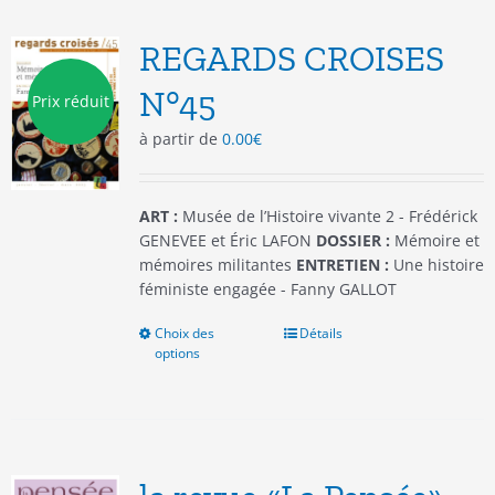
Les
options
REGARDS CROISES
peuvent
être
N°45
Prix réduit
choisies
à partir de
0.00
€
sur
la
page
du
ART :
Musée de l’Histoire vivante 2 - Frédérick
produit
GENEVEE et Éric LAFON
DOSSIER :
Mémoire et
mémoires militantes
ENTRETIEN :
Une histoire
féministe engagée - Fanny GALLOT
Choix des
Ce
Détails
options
produit
a
plusieurs
variations.
Les
options