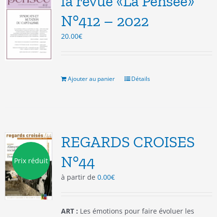
la revue «La Pensée»
peuvent
être
N°412 – 2022
choisies
20.00
€
sur
la
page
du
produit
Ajouter au panier
Détails
REGARDS CROISES
N°44
Prix réduit
à partir de
0.00
€
ART :
Les émotions pour faire évoluer les