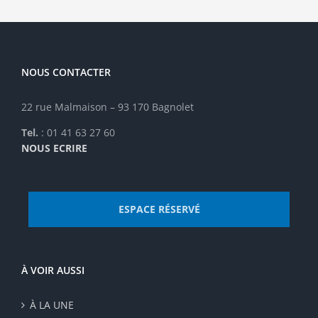
choisies
sur
la
page
NOUS CONTACTER
du
produit
22 rue Malmaison – 93 170 Bagnolet
Tel.
: 01 41 63 27 60
NOUS ECRIRE
ESPACE RÉSERVÉ
À VOIR AUSSI
À LA UNE