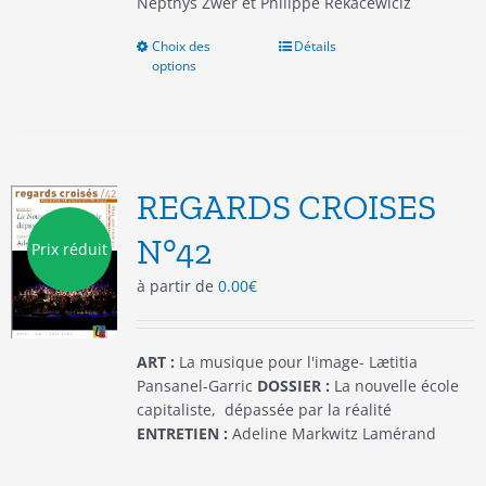
Nepthys Zwer et Philippe Rekacewiciz
Choix des
Ce
Détails
options
produit
a
plusieurs
variations.
Les
options
REGARDS CROISES
peuvent
être
N°42
Prix réduit
choisies
à partir de
0.00
€
sur
la
page
du
ART :
La musique pour l'image- Lætitia
produit
Pansanel-Garric
DOSSIER :
La nouvelle école
capitaliste, dépassée par la réalité
ENTRETIEN :
Adeline Markwitz Lamérand