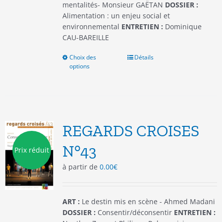
mentalités- Monsieur GAËTAN
DOSSIER :
Alimentation : un enjeu social et
environnemental
ENTRETIEN :
Dominique
CAU-BAREILLE
Choix des
Ce
Détails
options
produit
a
plusieurs
variations.
Les
options
REGARDS CROISES
peuvent
être
N°43
Prix réduit
choisies
à partir de
0.00
€
sur
la
page
du
ART :
Le destin mis en scène - Ahmed Madani
produit
DOSSIER :
Consentir/déconsentir
ENTRETIEN :