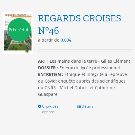
variations.
Les
options
REGARDS CROISES
peuvent
être
N°46
Prix réduit
choisies
à partir de
0.00
€
sur
la
page
du
ART :
Les mains dans la terre - Gilles Clément
produit
DOSSIER :
Enjeux du lycée professionnel
ENTRETIEN :
Éthique et intégrité à l’épreuve
du Covid: enquête auprès des scientifiques
du CNRS - Michel Dubois et Catherine
Guaspare
Choix des
Ce
Détails
options
produit
a
plusieurs
variations.