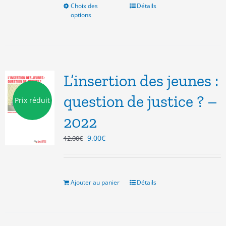
Choix des
Ce
Détails
options
produit
a
plusieurs
variations.
Les
options
L’insertion des jeunes :
peuvent
être
question de justice ? –
Prix réduit
choisies
2022
sur
la
Le
Le
9.00
€
12.00
€
page
prix
prix
du
initial
actuel
produit
était :
est :
12.00€.
9.00€.
Ajouter au panier
Détails