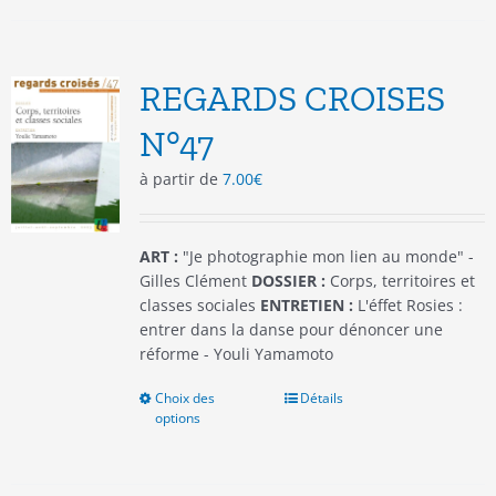
plusieurs
variations.
Les
options
REGARDS CROISES
peuvent
être
N°47
choisies
à partir de
7.00
€
sur
la
page
du
ART :
"Je photographie mon lien au monde" -
produit
Gilles Clément
DOSSIER :
Corps, territoires et
classes sociales
ENTRETIEN :
L'éffet Rosies :
entrer dans la danse pour dénoncer une
réforme - Youli Yamamoto
Choix des
Ce
Détails
options
produit
a
plusieurs