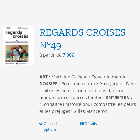
plusieurs
variations.
Les
options
REGARDS CROISES
peuvent
être
N°49
choisies
à partir de
7.00
€
sur
la
page
du
ART :
Mathilde Guégan : Égayer le monde
produit
DOSSIER :
Pour une rupture écologique : Faire
croître les liens et non les biens dans un
monde aux ressources limitées
ENTRETIEN :
"Connaître l'histoire pour combattre les peurs
et les préjugés" Gilles Manceron
Choix des
Ce
Détails
options
produit
a