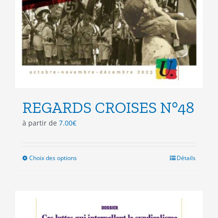
REGARDS CROISES N°48
à partir de
7.00
€
Choix des options
Ce
Détails
produit
a
plusieurs
variations.
Les