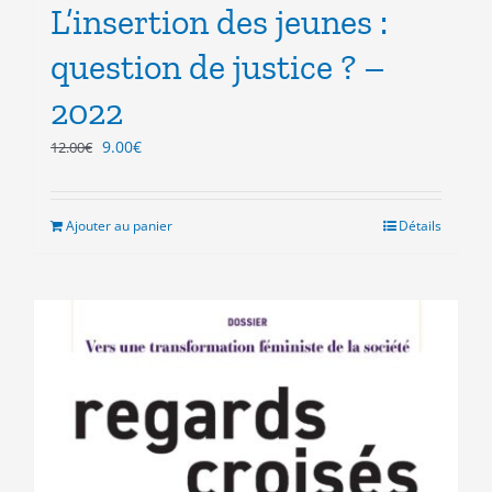
L’insertion des jeunes :
question de justice ? –
2022
Le
Le
9.00
€
12.00
€
prix
prix
initial
actuel
était :
est :
Ajouter au panier
Détails
12.00€.
9.00€.