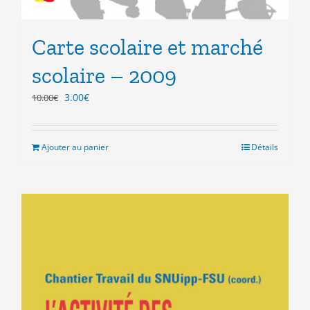
Carte scolaire et marché
scolaire – 2009
Le
Le
3.00
€
10.00
€
prix
prix
initial
actuel
était :
est :
Ajouter au panier
Détails
10.00€.
3.00€.