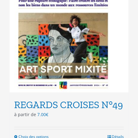
page
du
produit
REGARDS CROISES N°49
à partir de
7.00
€
Choix des options
Ce
Détails