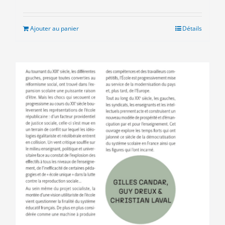
prix
prix
initial
actuel
était :
est :
Ajouter au panier
Détails
7.00€.
5.00€.