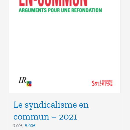
Le syndicalisme en
commun – 2021
Le
Le
5.00
€
7.00
€