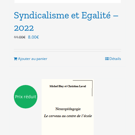
Syndicalisme et Egalité –
2022
Le
Le
8.00
€
11.00
€
prix
prix
initial
actuel
était :
est :
Ajouter au panier
Détails
11.00€.
8.00€.
Prix réduit