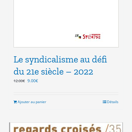
Le syndicalisme au défi
du 21e siècle – 2022
Le
Le
9.00
€
12.00
€
prix
prix
initial
actuel
était :
est :
Ajouter au panier
Détails
12.00€.
9.00€.