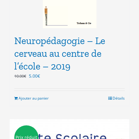
Neuropédagogie – Le
cerveau au centre de
l’école – 2019
Le
Le
5.00
€
10.00
€
prix
prix
initial
actuel
était :
est :
Ajouter au panier
Détails
10.00€.
5.00€.
Prix réduit