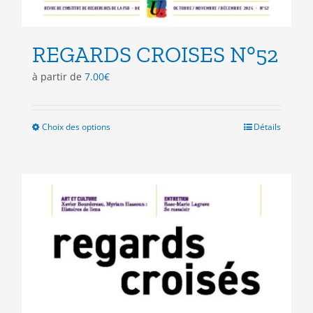
REGARDS CROISES N°52
à partir de
7.00
€
Choix des options
Ce
Détails
produit
a
plusieurs
variations.
Les
options
peuvent
être
choisies
sur
la
page