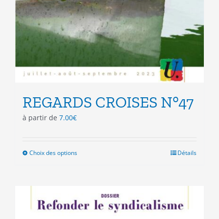
REGARDS CROISES N°47
à partir de
7.00
€
Choix des options
Ce
Détails
produit
a
plusieurs
variations.
Les
options