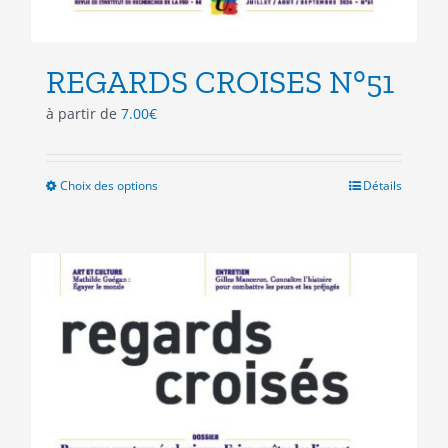
REGARDS CROISES N°51
à partir de
7.00
€
Choix des options
Ce
Détails
produit
a
plusieurs
variations.
Les
options
peuvent
être
choisies
sur
la