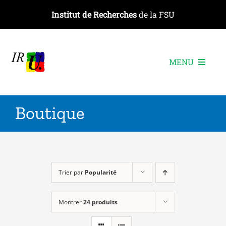
Passer
Institut de Recherches
de la FSU
au
contenu
MENU
L’institut
Boutique
Les recherches
Les publications
Les événements
Trier par
Popularité
Montrer
24 produits