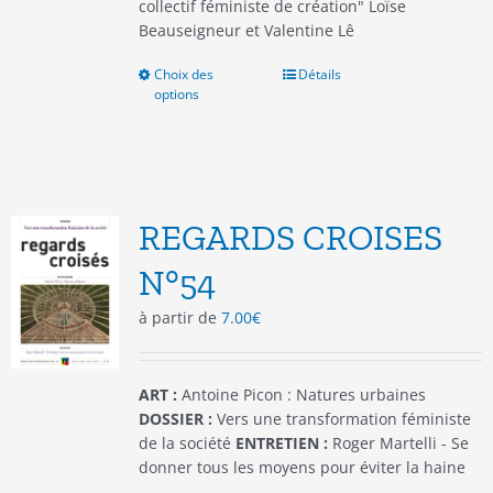
collectif féministe de création" Loïse
Beauseigneur et Valentine Lê
Choix des
Ce
Détails
options
produit
a
plusieurs
variations.
Les
options
REGARDS CROISES
peuvent
être
N°54
choisies
à partir de
7.00
€
sur
la
page
du
ART :
Antoine Picon : Natures urbaines
produit
DOSSIER :
Vers une transformation féministe
de la société
ENTRETIEN :
Roger Martelli - Se
donner tous les moyens pour éviter la haine