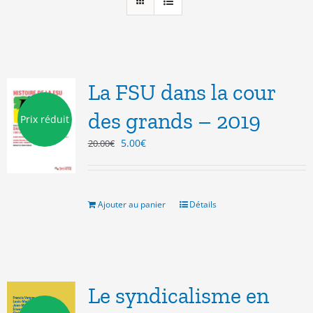
La FSU dans la cour
des grands – 2019
Prix réduit
Le
Le
5.00
€
20.00
€
prix
prix
initial
actuel
était :
est :
20.00€.
5.00€.
Ajouter au panier
Détails
Le syndicalisme en