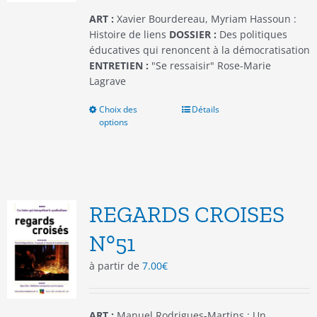
page
du
ART :
Xavier Bourdereau, Myriam Hassoun :
produit
Histoire de liens
DOSSIER :
Des politiques
éducatives qui renoncent à la démocratisation
ENTRETIEN :
"Se ressaisir" Rose-Marie
Lagrave
Choix des
Ce
Détails
options
produit
a
plusieurs
variations.
Les
options
REGARDS CROISES
peuvent
être
N°51
choisies
à partir de
7.00
€
sur
la
page
du
ART :
Manuel Rodrigues-Martins : Un