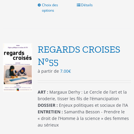
Choix des
Ce
Détails
options
produit
a
plusieurs
variations.
Les
options
REGARDS CROISES
peuvent
être
N°55
choisies
à partir de
7.00
€
sur
la
page
du
ART :
Margaux Derhy : Le Cercle de l’art et la
produit
broderie, tisser les fils de l’émancipation
DOSSIER :
Enjeux politiques et sociaux de l’IA
ENTRETIEN :
Samantha Besson - Prendre le
« droit de l’Homme à la science » des femmes
au sérieux