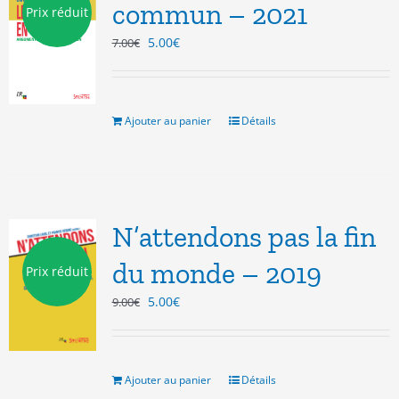
commun – 2021
Prix réduit
Le
Le
5.00
€
7.00
€
prix
prix
initial
actuel
était :
est :
7.00€.
5.00€.
Ajouter au panier
Détails
N’attendons pas la fin
du monde – 2019
Prix réduit
Le
Le
5.00
€
9.00
€
prix
prix
initial
actuel
était :
est :
9.00€.
5.00€.
Ajouter au panier
Détails