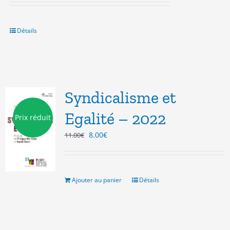
Détails
Syndicalisme et
Egalité – 2022
Prix réduit
Le
Le
8.00
€
11.00
€
prix
prix
initial
actuel
était :
est :
11.00€.
8.00€.
Ajouter au panier
Détails