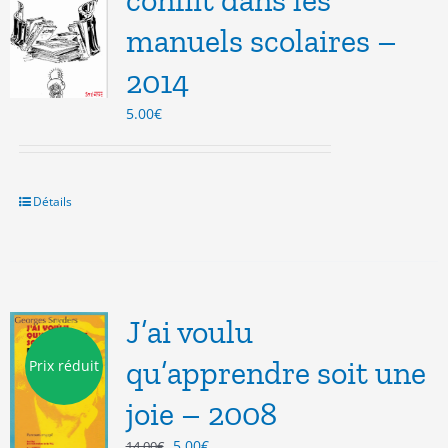
conflit dans les
manuels scolaires –
2014
5.00
€
Détails
J’ai voulu
qu’apprendre soit une
Prix réduit
joie – 2008
Le
Le
5.00
€
14.00
€