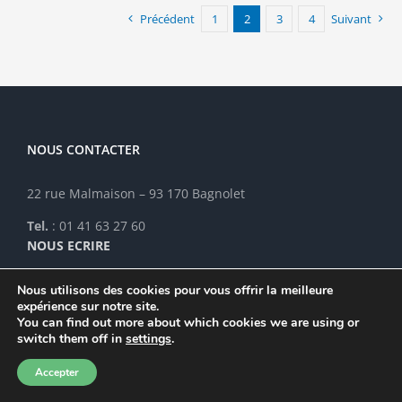
options
Précédent
1
2
3
4
Suivant
peuvent
être
choisies
sur
la
page
NOUS CONTACTER
du
produit
22 rue Malmaison – 93 170 Bagnolet
Tel.
: 01 41 63 27 60
NOUS ECRIRE
Nous utilisons des cookies pour vous offrir la meilleure
expérience sur notre site.
You can find out more about which cookies we are using or
ESPACE RÉSERVÉ
switch them off in
settings
.
Accepter
À VOIR AUSSI