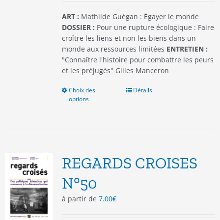
page
du
ART :
Mathilde Guégan : Égayer le monde
produit
DOSSIER :
Pour une rupture écologique : Faire
croître les liens et non les biens dans un
monde aux ressources limitées
ENTRETIEN :
"Connaître l'histoire pour combattre les peurs
et les préjugés" Gilles Manceron
Choix des
Ce
Détails
options
produit
a
plusieurs
variations.
Les
options
REGARDS CROISES
peuvent
être
N°50
choisies
à partir de
7.00
€
sur
la