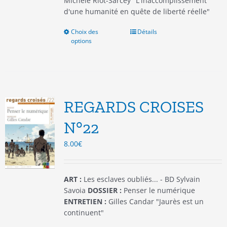
Michèle Riot-Sarcey "L'inaccomplissement
d'une humanité en quête de liberté réelle"
Choix des
Ce
Détails
options
produit
a
plusieurs
variations.
Les
options
REGARDS CROISES
peuvent
être
N°22
choisies
8.00
€
sur
la
page
du
ART :
Les esclaves oubliés... - BD Sylvain
produit
Savoia
DOSSIER :
Penser le numérique
ENTRETIEN :
Gilles Candar "Jaurès est un
continuent"