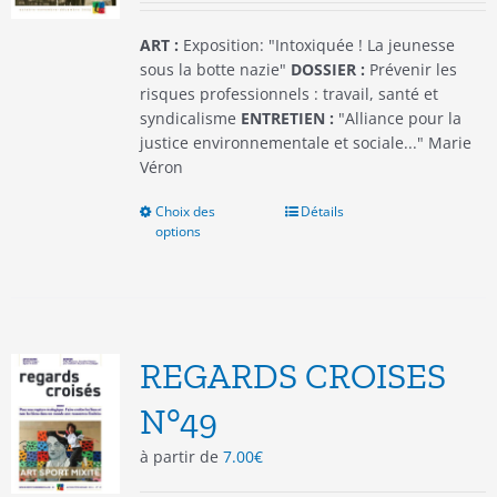
page
du
ART :
Exposition: "Intoxiquée ! La jeunesse
produit
sous la botte nazie"
DOSSIER :
Prévenir les
risques professionnels : travail, santé et
syndicalisme
ENTRETIEN :
"Alliance pour la
justice environnementale et sociale..." Marie
Véron
Choix des
Ce
Détails
options
produit
a
plusieurs
variations.
Les
options
REGARDS CROISES
peuvent
être
N°49
choisies
à partir de
7.00
€
sur
la