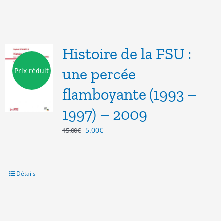
Histoire de la FSU :
une percée
Prix réduit
flamboyante (1993 –
1997) – 2009
Le
Le
5.00
€
15.00
€
prix
prix
initial
actuel
était :
est :
15.00€.
5.00€.
Détails