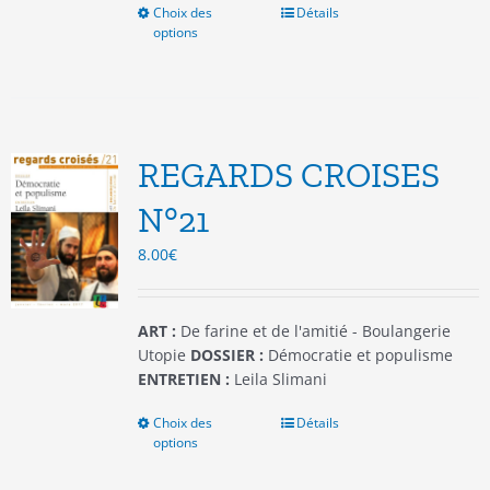
Choix des
Ce
Détails
options
produit
a
plusieurs
variations.
Les
options
REGARDS CROISES
peuvent
être
N°21
choisies
8.00
€
sur
la
page
du
ART :
De farine et de l'amitié - Boulangerie
produit
Utopie
DOSSIER :
Démocratie et populisme
ENTRETIEN :
Leila Slimani
Choix des
Ce
Détails
options
produit
a