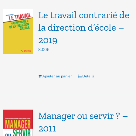
Les
options
Le travail contrarié de
peuvent
être
la direction d’école –
choisies
2019
sur
la
8.00
€
page
du
produit
Ajouter au panier
Détails
Manager ou servir ? –
2011