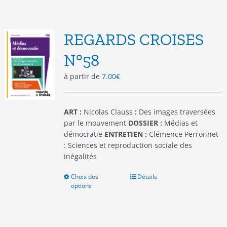
variations.
Les
options
REGARDS CROISES
peuvent
être
N°58
choisies
à partir de
7.00
€
sur
la
page
du
ART :
Nicolas Clauss
:
Des images traversées
produit
par le mouvement
DOSSIER :
Médias et
démocratie
ENTRETIEN :
Clémence Perronnet
: Sciences et reproduction sociale des
inégalités
Choix des
Ce
Détails
options
produit
a
plusieurs
variations.