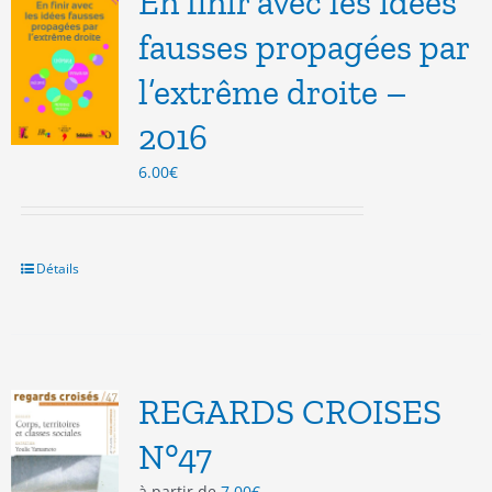
En finir avec les idées
fausses propagées par
l’extrême droite –
2016
6.00
€
Détails
REGARDS CROISES
N°47
à partir de
7.00
€