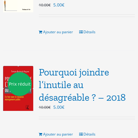
Le
Le
5.00
€
10.00
€
prix
prix
initial
actuel
était :
est :
10.00€.
5.00€.
Ajouter au panier
Détails
Pourquoi joindre
l’inutile au
Prix réduit
désagréable ? – 2018
Le
Le
5.00
€
10.00
€
prix
prix
initial
actuel
était :
est :
10.00€.
5.00€.
Ajouter au panier
Détails