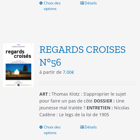
Choix des
Ce
Détails
options
produit
a
plusieurs
variations.
Les
options
REGARDS CROISES
peuvent
être
N°56
choisies
à partir de
7.00
€
sur
la
page
du
ART :
Thomas Klotz : S’approprier le sujet
produit
pour faire un pas de côté
DOSSIER :
Une
jeunesse mal traitée ?
ENTRETIEN :
Nicolas
Cadène : Le legs de la loi de 1905
Choix des
Ce
Détails
options
produit