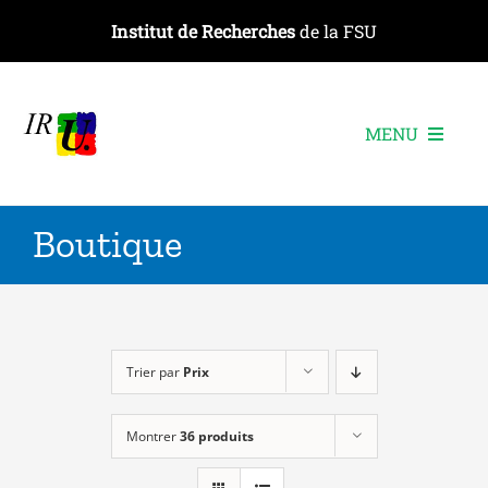
Passer
Institut de Recherches
de la FSU
au
contenu
MENU
L’institut
Boutique
Les recherches
Les publications
Les événements
Trier par
Prix
Montrer
36 produits