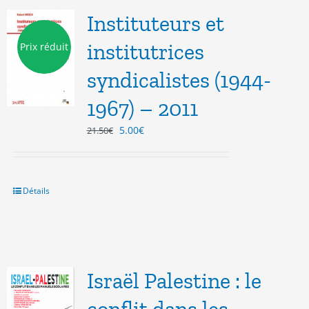
Instituteurs et
institutrices
Prix réduit
syndicalistes (1944-
1967) – 2011
Le
Le
5.00
€
21.50
€
prix
prix
initial
actuel
était :
est :
21.50€.
5.00€.
Détails
Israël Palestine : le