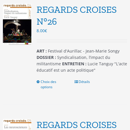
REGARDS CROISES
N°26
8.00
€
ART :
Festival d'Aurillac - Jean-Marie Songy
DOSSIER :
Syndicalisation, l’impact du
militantisme
ENTRETIEN :
Lucie Tanguy "L'acte
éducatif est un acte politique"
Choix des
Ce
Détails
options
produit
a
plusieurs
variations.
Les
options
REGARDS CROISES
peuvent