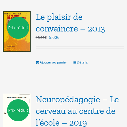
Le plaisir de
convaincre – 2013
Prix réduit
Le
Le
5.00
€
13.00
€
prix
prix
initial
actuel
était :
est :
13.00€.
5.00€.
Ajouter au panier
Détails
Neuropédagogie – Le
cerveau au centre de
Prix réduit
l’école – 2019