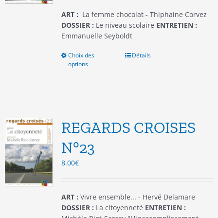
page
du
ART :
La femme chocolat - Thiphaine Corvez
produit
DOSSIER :
Le niveau scolaire
ENTRETIEN :
Emmanuelle Seyboldt
Choix des
Ce
Détails
options
produit
a
plusieurs
variations.
Les
options
REGARDS CROISES
peuvent
être
N°23
choisies
8.00
€
sur
la
page
du
ART :
Vivre ensemble... - Hervé Delamare
produit
DOSSIER :
La citoyenneté
ENTRETIEN :