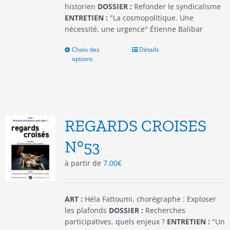
produit
historien
DOSSIER :
Refonder le syndicalisme
ENTRETIEN :
"La cosmopolitique. Une
nécessité, une urgence" Étienne Balibar
Choix des
Ce
Détails
options
produit
a
plusieurs
variations.
Les
options
REGARDS CROISES
peuvent
être
N°53
choisies
à partir de
7.00
€
sur
la
page
du
ART :
Héla Fattoumi, chorégraphe : Exploser
produit
les plafonds
DOSSIER :
Recherches
participatives, quels enjeux ?
ENTRETIEN :
"Un