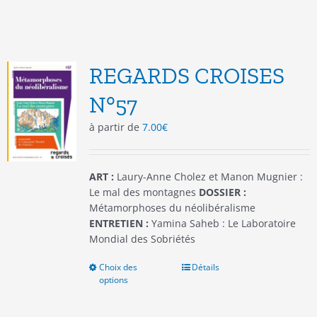
a
plusieurs
variations.
Les
options
REGARDS CROISES
peuvent
être
N°57
choisies
à partir de
7.00
€
sur
la
page
du
ART :
Laury-Anne Cholez et Manon Mugnier :
produit
Le mal des montagnes
DOSSIER :
Métamorphoses du néolibéralisme
ENTRETIEN :
Yamina Saheb : Le Laboratoire
Mondial des Sobriétés
Choix des
Ce
Détails
options
produit
a
plusieurs