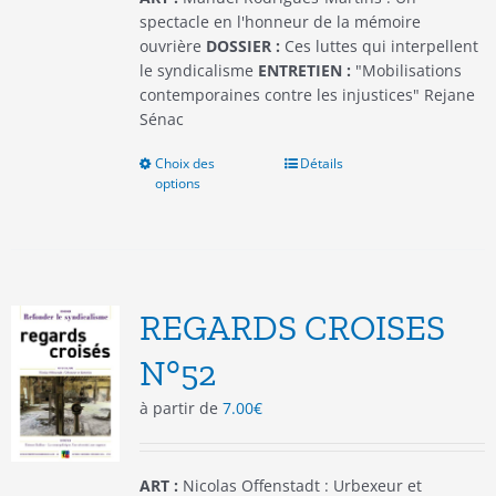
produit
spectacle en l'honneur de la mémoire
ouvrière
DOSSIER :
Ces luttes qui interpellent
le syndicalisme
ENTRETIEN :
"Mobilisations
contemporaines contre les injustices" Rejane
Sénac
Choix des
Ce
Détails
options
produit
a
plusieurs
variations.
Les
options
REGARDS CROISES
peuvent
être
N°52
choisies
à partir de
7.00
€
sur
la
page
du
ART :
Nicolas Offenstadt : Urbexeur et