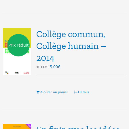
Collège commun,
Collège humain –
Prix réduit
2014
Le
Le
5.00
€
10.00
€
prix
prix
initial
actuel
était :
est :
10.00€.
5.00€.
Ajouter au panier
Détails