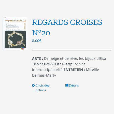
plusieurs
variations.
Les
options
REGARDS CROISES
peuvent
être
N°20
choisies
8.00
€
sur
la
page
du
ARTS :
De neige et de rêve, les bijoux d’Elsa
produit
Triolet
DOSSIER :
Disciplines et
interdisciplinarité
ENTRETIEN :
Mireille
Delmas-Marty
Choix des
Ce
Détails
options
produit
a
plusieurs
variations.
Les