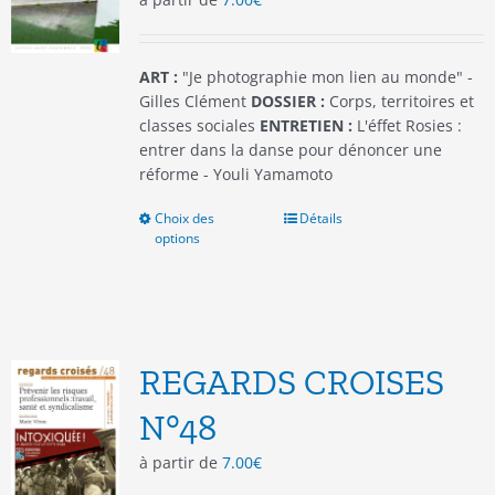
ART :
"Je photographie mon lien au monde" -
Gilles Clément
DOSSIER :
Corps, territoires et
classes sociales
ENTRETIEN :
L'éffet Rosies :
entrer dans la danse pour dénoncer une
réforme - Youli Yamamoto
Choix des
Ce
Détails
options
produit
a
plusieurs
variations.
Les
options
REGARDS CROISES
peuvent
être
N°48
choisies
à partir de
7.00
€
sur
la