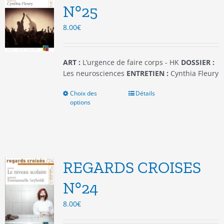
être
N°25
choisies
8.00
€
sur
la
page
du
ART :
L’urgence de faire corps - HK
DOSSIER :
produit
Les neurosciences
ENTRETIEN :
Cynthia Fleury
Choix des
Ce
Détails
options
produit
a
plusieurs
variations.
Les
options
REGARDS CROISES
peuvent
être
N°24
choisies
8.00
€
sur
la