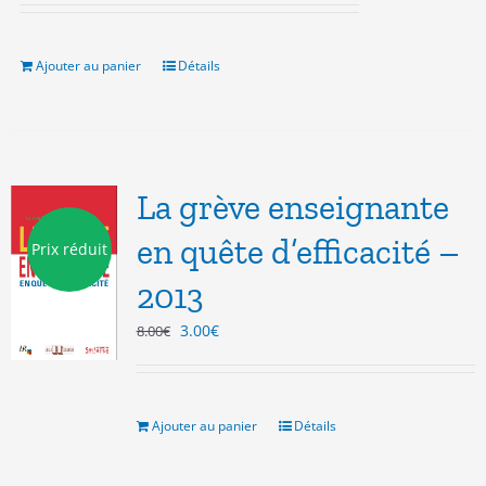
initial
actuel
était :
est :
7.00€.
3.00€.
Ajouter au panier
Détails
La grève enseignante
en quête d’efficacité –
Prix réduit
2013
Le
Le
3.00
€
8.00
€
prix
prix
initial
actuel
était :
est :
8.00€.
3.00€.
Ajouter au panier
Détails