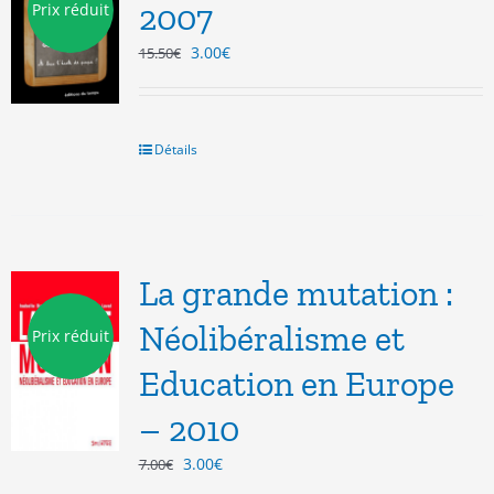
2007
Prix réduit
Le
Le
3.00
€
15.50
€
prix
prix
initial
actuel
était :
est :
15.50€.
3.00€.
Détails
La grande mutation :
Néolibéralisme et
Prix réduit
Education en Europe
– 2010
Le
Le
3.00
€
7.00
€
prix
prix