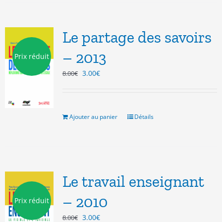
Le partage des savoirs
– 2013
Prix réduit
Le
Le
3.00
€
8.00
€
prix
prix
initial
actuel
était :
est :
8.00€.
3.00€.
Ajouter au panier
Détails
Le travail enseignant
– 2010
Prix réduit
Le
Le
3.00
€
8.00
€