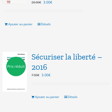
Le
Le
3.00
€
20.00
€
prix
prix
initial
actuel
était :
est :
20.00€.
3.00€.
Ajouter au panier
Détails
Sécuriser la liberté –
2016
Prix réduit
Le
Le
3.00
€
7.50
€
prix
prix
initial
actuel
était :
est :
7.50€.
3.00€.
Ajouter au panier
Détails