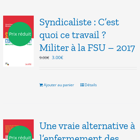
Syndicaliste : C’est
quoi ce travail ?
Prix réduit
Militer à la FSU – 2017
Le
Le
3.00
€
9.00
€
prix
prix
initial
actuel
était :
est :
9.00€.
3.00€.
Ajouter au panier
Détails
Une vraie alternative à
l’enfermement des
Prix réduit