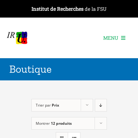
Passer
Institut de Recherches
de la FSU
au
contenu
MENU
L’institut
Boutique
Les recherches
Les publications
Les événements
Trier par
Prix
Montrer
12 produits