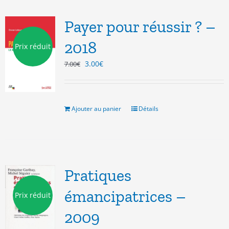
Payer pour réussir ? –
2018
Prix réduit
Le
Le
3.00
€
7.00
€
prix
prix
initial
actuel
était :
est :
7.00€.
3.00€.
Ajouter au panier
Détails
Pratiques
émancipatrices –
Prix réduit
2009