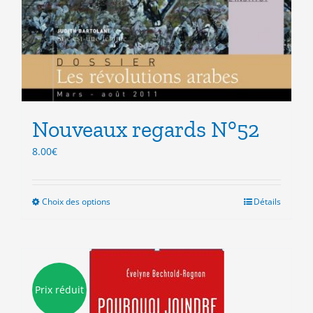
Nouveaux regards N°52
8.00
€
Choix des options
Ce
Détails
produit
a
plusieurs
variations.
Les
Prix réduit
options
peuvent