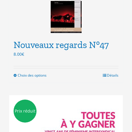
Nouveaux regards N°47
8.00
€
Choix des options
Ce
Détails
produit
a
plusieurs
variations.
Les
Prix réduit
options
peuvent
être