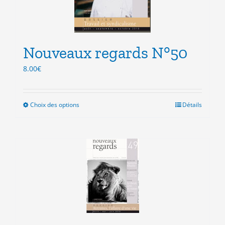
Nouveaux regards N°50
8.00
€
Choix des options
Ce
Détails
produit
a
plusieurs
variations.
Les
options
peuvent
être
choisies
sur