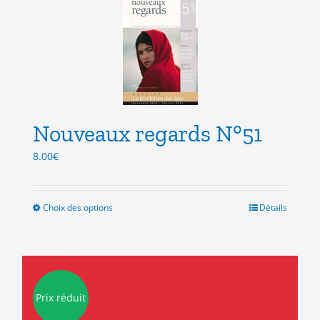
Nouveaux regards N°51
8.00
€
Choix des options
Ce
Détails
produit
a
plusieurs
variations.
Les
Prix réduit
options
peuvent