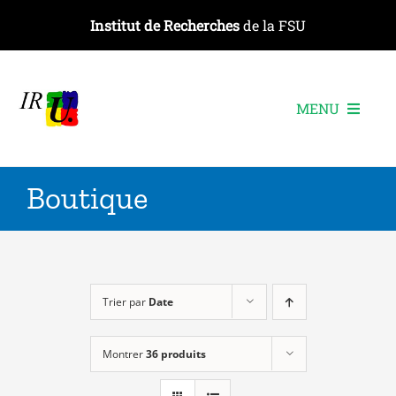
Passer
Institut de Recherches
de la FSU
au
contenu
MENU
L’institut
Boutique
Les recherches
Les publications
Les événements
Trier par
Date
Montrer
36 produits