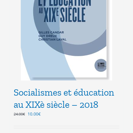
Socialismes et éducation
au XIXè siècle – 2018
Le
Le
10.00
€
24.00
€
prix
prix
initial
actuel