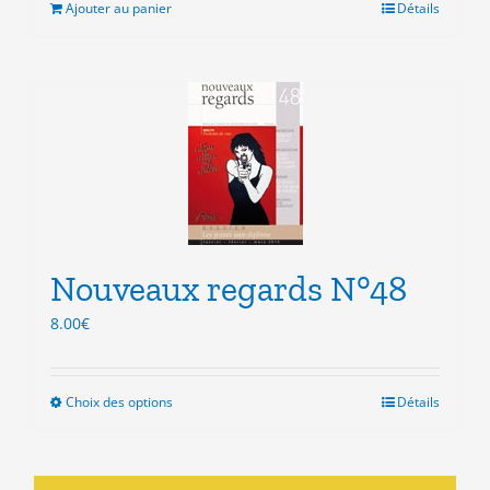
était :
est :
Ajouter au panier
Détails
24.00€.
10.00€.
Nouveaux regards N°48
8.00
€
Choix des options
Ce
Détails
produit
a
plusieurs