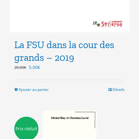
La FSU dans la cour des
grands – 2019
Le
Le
5.00
€
20.00
€
prix
prix
initial
actuel
était :
est :
Ajouter au panier
Détails
20.00€.
5.00€.
Prix réduit