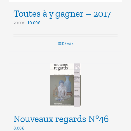
Toutes à y gagner – 2017
Le
Le
10.00
€
20.00
€
prix
prix
initial
actuel
était :
est :
Détails
20.00€.
10.00€.
Nouveaux regards N°46
8.00
€