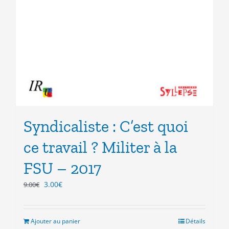
Syndicaliste : C’est quoi
ce travail ? Militer à la
FSU – 2017
Le
Le
3.00
€
9.00
€
prix
prix
initial
actuel
était :
est :
Ajouter au panier
Détails
9.00€.
3.00€.