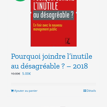
être
choisies
sur
la
page
du
produit
Pourquoi joindre l’inutile
au désagréable ? – 2018
Le
Le
5.00
€
10.00
€
prix
prix
initial
actuel
était :
est :
Ajouter au panier
Détails
10.00€.
5.00€.