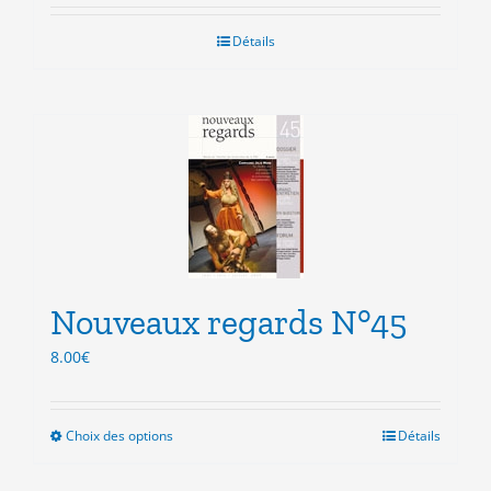
Détails
Nouveaux regards N°45
8.00
€
Choix des options
Ce
Détails
produit
a