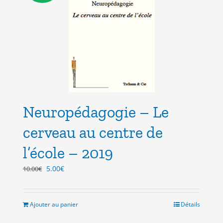
Neuropédagogie – Le
cerveau au centre de
l’école – 2019
Le
Le
5.00
€
10.00
€
prix
prix
initial
actuel
était :
est :
Ajouter au panier
Détails
10.00€.
5.00€.