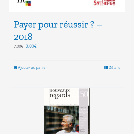
Payer pour réussir ? –
2018
Le
Le
3.00
€
7.00
€
prix
prix
initial
actuel
était :
est :
Ajouter au panier
Détails
7.00€.
3.00€.