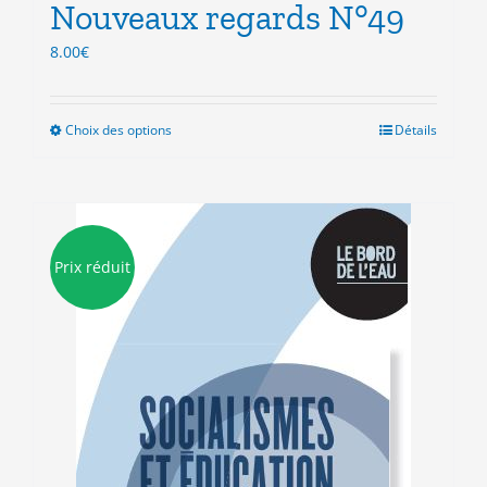
la
Nouveaux regards N°49
page
8.00
€
du
produit
Choix des options
Ce
Détails
produit
a
plusieurs
variations.
Les
Prix réduit
options
peuvent
être
choisies
sur
la
page
du
produit