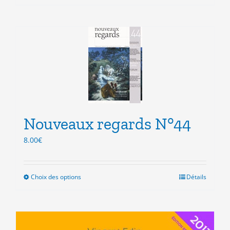
Nouveaux regards N°44
8.00
€
Choix des options
Ce
Détails
produit
a
plusieurs
variations.