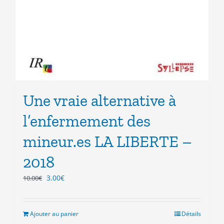
Une vraie alternative à
l’enfermement des
mineur.es LA LIBERTE –
2018
Le
Le
3.00
€
10.00
€
prix
prix
initial
actuel
était :
est :
Ajouter au panier
Détails
10.00€.
3.00€.