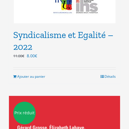
Syndicalisme et Egalité –
2022
Le
Le
8.00
€
11.00
€
prix
prix
initial
actuel
était :
est :
Ajouter au panier
Détails
11.00€.
8.00€.
Prix réduit