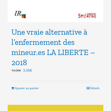
Une vraie alternative à
l’enfermement des
mineur.es LA LIBERTE –
2018
Le
Le
3.00
€
10.00
€
prix
prix
initial
actuel
était :
est :
Ajouter au panier
Détails
10.00€.
3.00€.