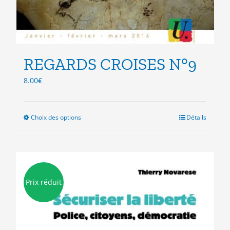
REGARDS CROISES N°9
8.00
€
Choix des options
Ce
Détails
produit
a
plusieurs
variations.
Les
Prix réduit
options
peuvent
être
choisies