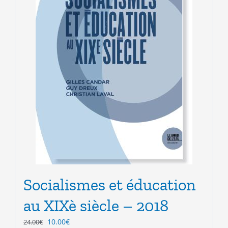
Socialismes et éducation
au XIXè siècle – 2018
Le
Le
10.00
€
24.00
€