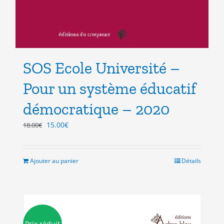
SOS Ecole Université –
Pour un système éducatif
démocratique – 2020
Le
Le
15.00
€
18.00
€
prix
prix
initial
actuel
était :
est :
Ajouter au panier
Détails
18.00€.
15.00€.
Prix réduit