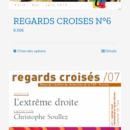
REGARDS CROISES N°6
8.00
€
Choix des options
Ce
Détails
produit
a
plusieurs
variations.
Les
options
peuvent
être
choisies
sur
la
page