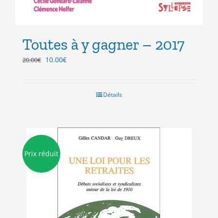
Toutes à y gagner – 2017
Le
Le
10.00
€
20.00
€
prix
prix
initial
actuel
était :
est :
Détails
20.00€.
10.00€.
Prix réduit