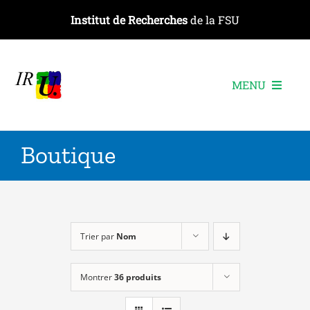
Passer
Institut de Recherches
de la FSU
au
contenu
MENU
L’institut
Boutique
Les recherches
Les publications
Les événements
Trier par
Nom
Montrer
36 produits