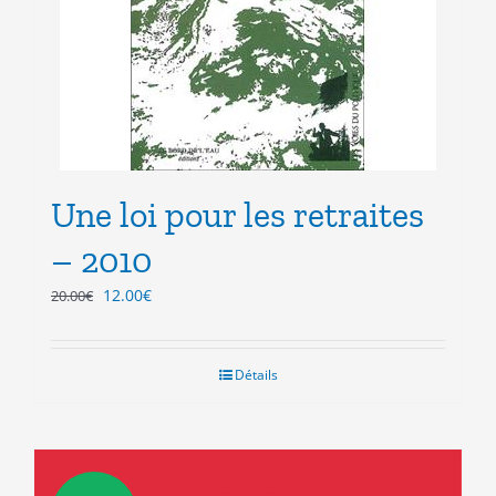
Une loi pour les retraites
– 2010
Le
Le
12.00
€
20.00
€
prix
prix
initial
actuel
était :
est :
Détails
20.00€.
12.00€.