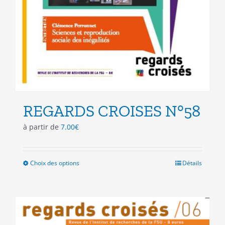
REGARDS CROISES N°58
à partir de
7.00
€
Choix des options
Ce
Détails
produit
a
plusieurs
variations.
Les