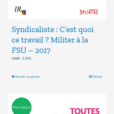
Syndicaliste : C’est quoi
ce travail ? Militer à la
FSU – 2017
Le
Le
3.00
€
9.00
€
prix
prix
initial
actuel
était :
est :
Ajouter au panier
Détails
9.00€.
3.00€.
Prix réduit