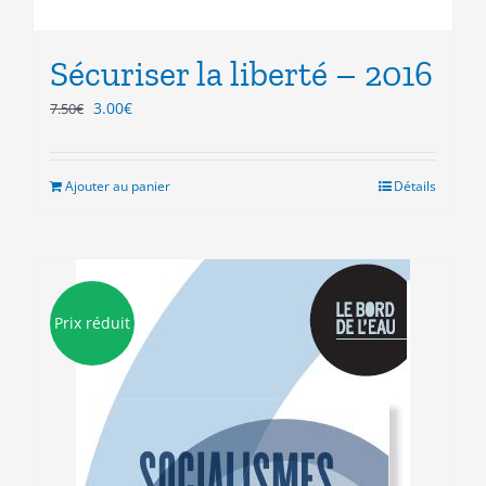
Sécuriser la liberté – 2016
Le
Le
3.00
€
7.50
€
prix
prix
initial
actuel
était :
est :
Ajouter au panier
Détails
7.50€.
3.00€.
Prix réduit