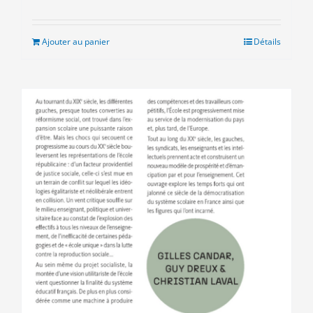
prix
prix
initial
actuel
était :
est :
Ajouter au panier
Détails
24.00€.
10.00€.