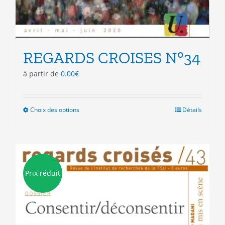
REGARDS CROISES N°34
à partir de
0.00
€
Choix des options
Ce
Détails
produit
a
plusieurs
variations.
Les
Prix réduit
options
peuvent
être
choisies
sur