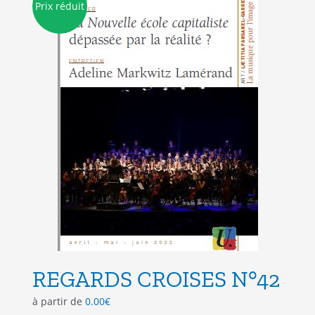
Prix réduit
options
peuvent
être
choisies
sur
la
page
du
produit
REGARDS CROISES N°42
à partir de
0.00
€