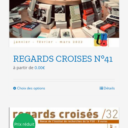
REGARDS CROISES N°41
à partir de
0.00
€
Choix des options
Ce
Détails
produit
a
plusieurs
variations.
Les
Prix réduit
options