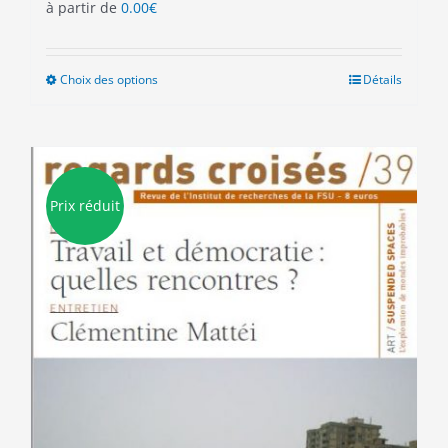
à partir de
0.00
€
Choix des options
Ce
Détails
produit
a
plusieurs
variations.
Les
Prix réduit
options
peuvent
être
choisies
sur
la
page
du
produit