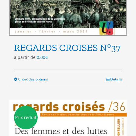
REGARDS CROISES N°37
à partir de
0.00
€
Choix des options
Ce
Détails
produit
a
plusieurs
variations.
Les
Prix réduit
options
peuvent
être