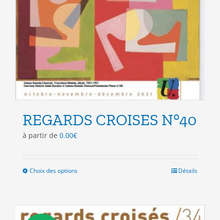
REGARDS CROISES N°40
à partir de
0.00
€
Choix des options
Ce
Détails
produit
a
plusieurs
variations.