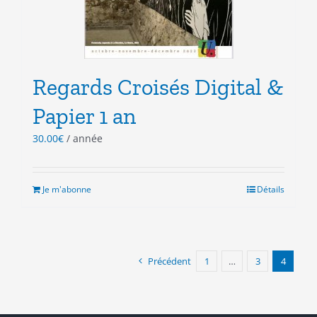
Regards Croisés Digital &
Papier 1 an
30.00
€
/ année
Je m'abonne
Détails
Précédent
1
…
3
4