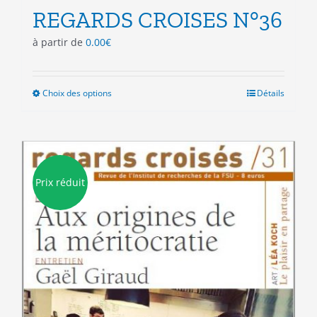
REGARDS CROISES N°36
à partir de
0.00
€
Choix des options
Ce
Détails
produit
a
plusieurs
variations.
Les
Prix réduit
options
peuvent
être
choisies
sur
la
page
du
produit