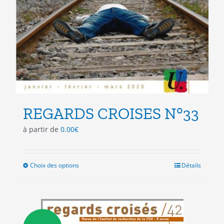
REGARDS CROISES N°33
à partir de
0.00
€
Choix des options
Ce
Détails
produit
a
plusieurs
variations.
Les