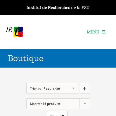
Passer
Institut de Recherches
de la FSU
au
contenu
MENU
L’institut
Boutique
Les recherches
Les publications
Les événements
Trier par
Popularité
Montrer
36 produits