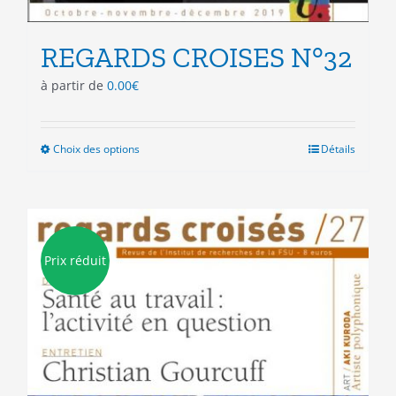
REGARDS CROISES N°32
à partir de
0.00
€
Choix des options
Ce
Détails
produit
a
plusieurs
variations.
Les
Prix réduit
options
peuvent
être
choisies
sur
la
page