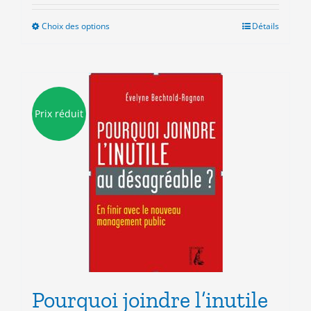
Choix des options
Ce
Détails
produit
a
plusieurs
variations.
Les
Prix réduit
options
peuvent
être
choisies
sur
la
page
du
produit
Pourquoi joindre l’inutile