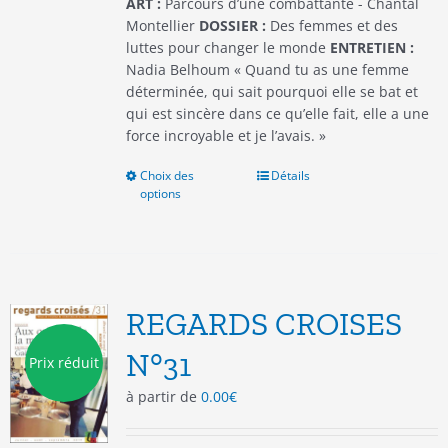
ART :
Parcours d’une combattante - Chantal
produit
Montellier
DOSSIER :
Des femmes et des
luttes pour changer le monde
ENTRETIEN :
Nadia Belhoum « Quand tu as une femme
déterminée, qui sait pourquoi elle se bat et
qui est sincère dans ce qu’elle fait, elle a une
force incroyable et je l’avais. »
Choix des
Ce
Détails
options
produit
a
plusieurs
variations.
Les
options
REGARDS CROISES
peuvent
être
N°31
Prix réduit
choisies
à partir de
0.00
€
sur
la
page