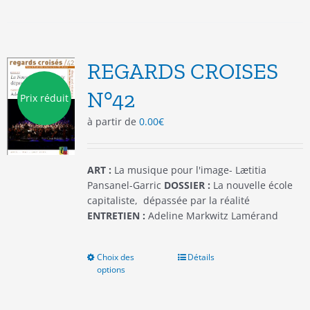
plusieurs
variations.
Les
options
REGARDS CROISES
peuvent
être
N°42
Prix réduit
choisies
à partir de
0.00
€
sur
la
page
du
ART :
La musique pour l'image- Lætitia
produit
Pansanel-Garric
DOSSIER :
La nouvelle école
capitaliste, dépassée par la réalité
ENTRETIEN :
Adeline Markwitz Lamérand
Choix des
Ce
Détails
options
produit
a
plusieurs