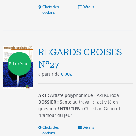
Choix des
Ce
Détails
options
produit
a
plusieurs
variations.
Les
options
REGARDS CROISES
peuvent
être
N°27
Prix réduit
choisies
à partir de
0.00
€
sur
la
page
du
ART :
Artiste polyphonique - Aki Kuroda
produit
DOSSIER :
Santé au travail : l’activité en
question
ENTRETIEN :
Christian Gourcuff
"L’amour du jeu"
Choix des
Ce
Détails
options
produit