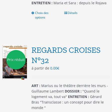
ENTRETIEN :
Maria et Sara : depuis le Rojava
Choix des
Ce
Détails
options
produit
a
plusieurs
variations.
Les
options
REGARDS CROISES
peuvent
être
N°32
Prix réduit
choisies
à partir de
0.00
€
sur
la
page
du
ART :
Marius ou le théâtre derrière les murs -
produit
Guillaume Lambert
DOSSIER :
"Quand le
logement va, tout va"
ENTRETIEN :
Gérard
Bras "Transclasse : un concept pour dire le
monde "