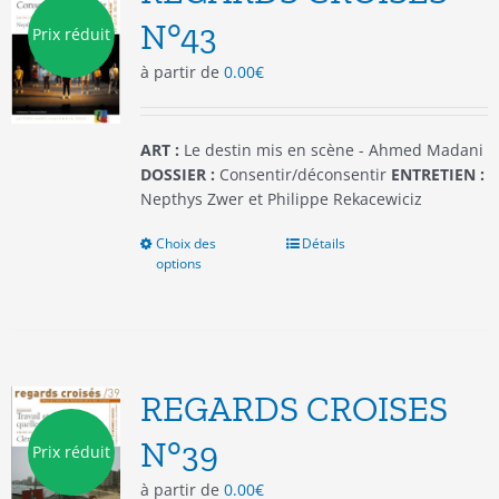
être
N°43
Prix réduit
choisies
à partir de
0.00
€
sur
la
page
du
ART :
Le destin mis en scène - Ahmed Madani
produit
DOSSIER :
Consentir/déconsentir
ENTRETIEN :
Nepthys Zwer et Philippe Rekacewiciz
Choix des
Ce
Détails
options
produit
a
plusieurs
variations.
Les
options
REGARDS CROISES
peuvent
être
N°39
Prix réduit
choisies
à partir de
0.00
€
sur