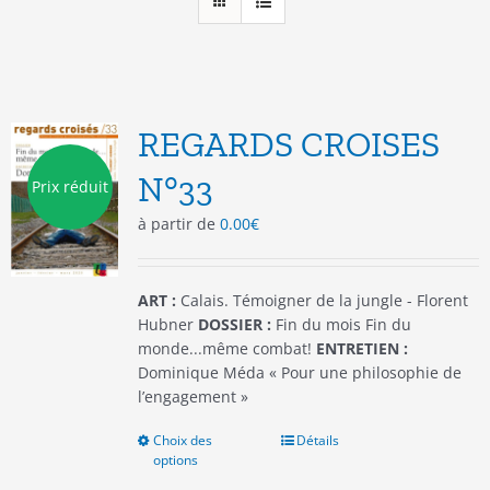
REGARDS CROISES
N°33
Prix réduit
à partir de
0.00
€
ART :
Calais. Témoigner de la jungle - Florent
Hubner
DOSSIER :
Fin du mois Fin du
monde...même combat!
ENTRETIEN :
Dominique Méda « Pour une philosophie de
l’engagement »
Choix des
Ce
Détails
options
produit
a