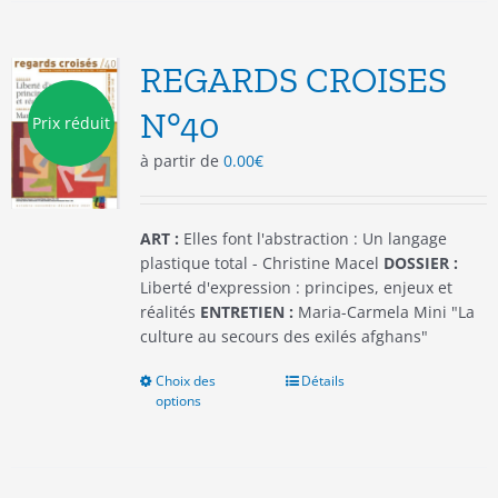
variations.
Les
options
REGARDS CROISES
peuvent
être
N°40
Prix réduit
choisies
à partir de
0.00
€
sur
la
page
du
ART :
Elles font l'abstraction : Un langage
produit
plastique total - Christine Macel
DOSSIER :
Liberté d'expression : principes, enjeux et
réalités
ENTRETIEN :
Maria-Carmela Mini "La
culture au secours des exilés afghans"
Choix des
Ce
Détails
options
produit
a
plusieurs
variations.