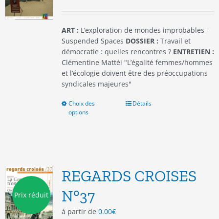
la
page
du
ART :
L’exploration de mondes improbables -
produit
Suspended Spaces
DOSSIER :
Travail et
démocratie : quelles rencontres ?
ENTRETIEN :
Clémentine Mattéi "L’égalité femmes/hommes
et l’écologie doivent être des préoccupations
syndicales majeures"
Choix des
Ce
Détails
options
produit
a
plusieurs
variations.
Les
options
REGARDS CROISES
peuvent
être
N°37
Prix réduit
choisies
à partir de
0.00
€
sur