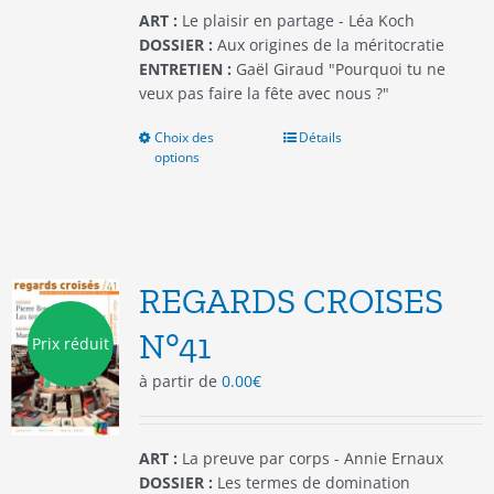
du
ART :
Le plaisir en partage - Léa Koch
produit
DOSSIER :
Aux origines de la méritocratie
ENTRETIEN :
Gaël Giraud "Pourquoi tu ne
veux pas faire la fête avec nous ?"
Choix des
Ce
Détails
options
produit
a
plusieurs
variations.
Les
options
REGARDS CROISES
peuvent
être
N°41
Prix réduit
choisies
à partir de
0.00
€
sur
la
page
du
ART :
La preuve par corps - Annie Ernaux
produit
DOSSIER :
Les termes de domination