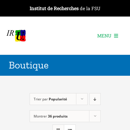
Passer
Institut de Recherches
de la FSU
au
contenu
MENU
L’institut
Boutique
Les recherches
Les publications
Les événements
Trier par
Popularité
Montrer
36 produits