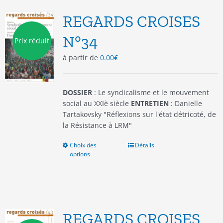
Les
options
REGARDS CROISES
peuvent
être
N°34
Prix réduit
choisies
à partir de
0.00
€
sur
la
page
du
DOSSIER
: Le syndicalisme et le mouvement
produit
social au XXIè siècle
ENTRETIEN
: Danielle
Tartakovsky "Réflexions sur l'état détricoté, de
la Résistance à LRM"
Choix des
Ce
Détails
options
produit
a
plusieurs
variations.
Les
options
REGARDS CROISES
peuvent