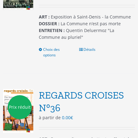
la
page
du
ART :
Exposition à Saint-Denis - la Commune
produit
DOSSIER :
La Commune n’est pas morte
ENTRETIEN :
Quentin Deluermoz "La
Commune au pluriel"
Choix des
Ce
Détails
options
produit
a
plusieurs
variations.
Les
options
REGARDS CROISES
peuvent
être
N°36
Prix réduit
choisies
à partir de
0.00
€
sur
la
page
du