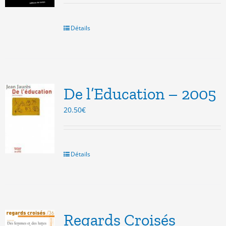
initial
actuel
était :
est :
15.50€.
3.00€.
Détails
De l’Education – 2005
20.50
€
Détails
Regards Croisés