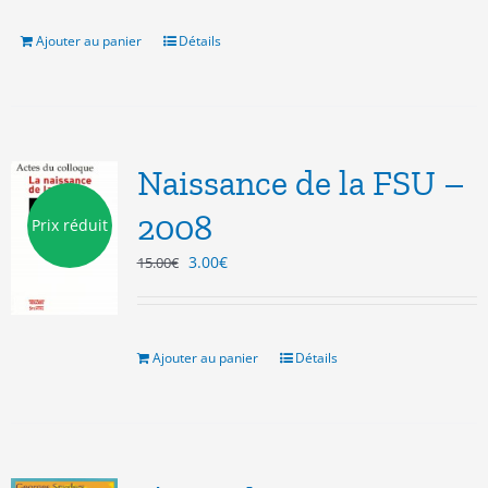
était :
est :
20.00€.
3.00€.
Ajouter au panier
Détails
Naissance de la FSU –
2008
Prix réduit
Le
Le
3.00
€
15.00
€
prix
prix
initial
actuel
était :
est :
15.00€.
3.00€.
Ajouter au panier
Détails