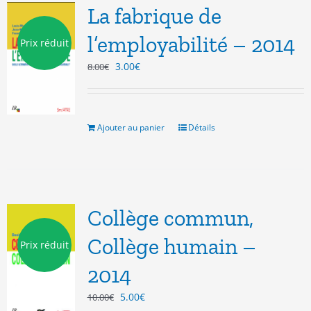
La fabrique de
l’employabilité – 2014
Prix réduit
Le
Le
3.00
€
8.00
€
prix
prix
initial
actuel
était :
est :
8.00€.
3.00€.
Ajouter au panier
Détails
Collège commun,
Collège humain –
Prix réduit
2014
Le
Le
5.00
€
10.00
€