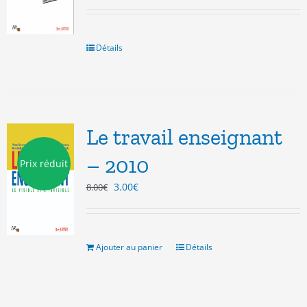
Détails
Le travail enseignant
– 2010
Prix réduit
Le
Le
3.00
€
8.00
€
prix
prix
initial
actuel
était :
est :
8.00€.
3.00€.
Ajouter au panier
Détails