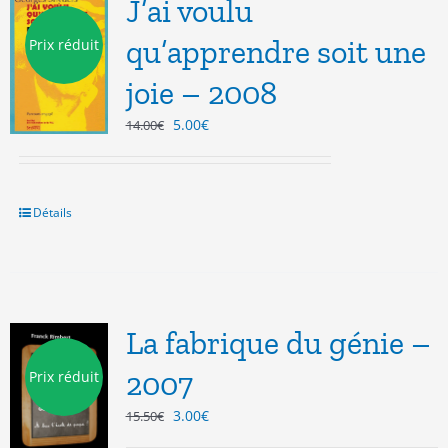
J’ai voulu
qu’apprendre soit une
Prix réduit
joie – 2008
Le
Le
5.00
€
14.00
€
prix
prix
initial
actuel
était :
est :
14.00€.
5.00€.
Détails
La fabrique du génie –
2007
Prix réduit
Le
Le
3.00
€
15.50
€
prix
prix