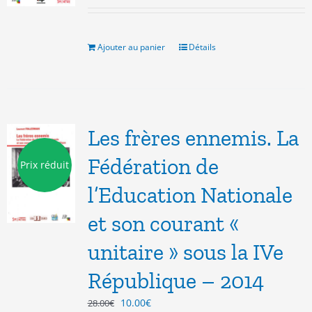
prix
prix
initial
actuel
était :
est :
10.00€.
5.00€.
Ajouter au panier
Détails
Les frères ennemis. La
Fédération de
Prix réduit
l’Education Nationale
et son courant «
unitaire » sous la IVe
République – 2014
Le
Le
10.00
€
28.00
€