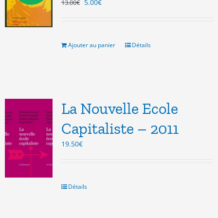
Le
Le
5.00
€
13.00
€
prix
prix
initial
actuel
était :
est :
13.00€.
5.00€.
Ajouter au panier
Détails
La Nouvelle Ecole
Capitaliste – 2011
19.50
€
Détails