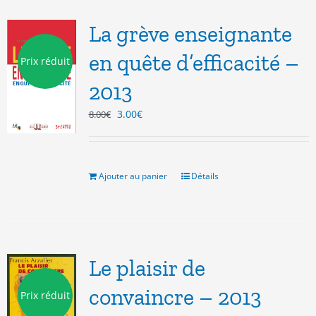
La grève enseignante
en quête d’efficacité –
Prix réduit
2013
Le
Le
3.00
€
8.00
€
prix
prix
initial
actuel
était :
est :
8.00€.
3.00€.
Ajouter au panier
Détails
Le plaisir de
convaincre – 2013
Prix réduit