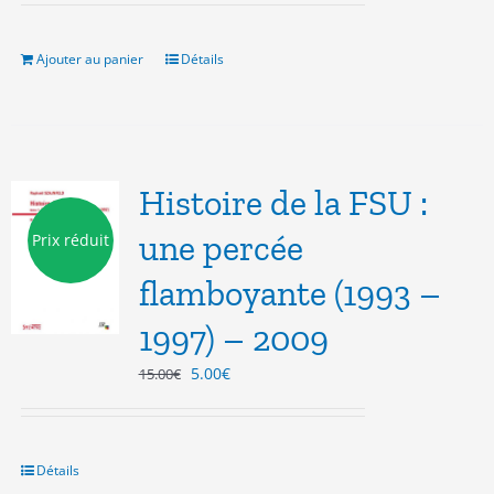
initial
actuel
était :
est :
7.00€.
3.00€.
Ajouter au panier
Détails
Histoire de la FSU :
une percée
Prix réduit
flamboyante (1993 –
1997) – 2009
Le
Le
5.00
€
15.00
€
prix
prix
initial
actuel
était :
est :
15.00€.
5.00€.
Détails