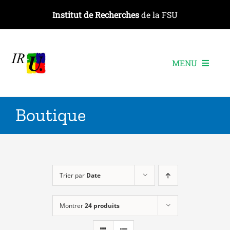
Passer
Institut de Recherches
de la FSU
au
contenu
MENU
L’institut
Boutique
Les recherches
Les publications
Les événements
Trier par
Date
Montrer
24 produits