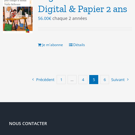
Digital & Papier 2 ans
56.00
€
chaque 2 années
Je m'abonne
Détails
Précédent
1
…
4
5
6
Suivant
NOUS CONTACTER