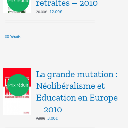
retraites – 2010
Prix réduit
Le
Le
12.00
€
20.00
€
prix
prix
initial
actuel
était :
est :
20.00€.
12.00€.
Détails
La grande mutation :
Néolibéralisme et
Prix réduit
Education en Europe
– 2010
Le
Le
3.00
€
7.00
€
prix
prix