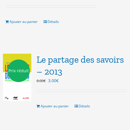
prix
prix
initial
actuel
était :
est :
28.00€.
10.00€.
Ajouter au panier
Détails
Le partage des savoirs
– 2013
Prix réduit
Le
Le
3.00
€
8.00
€
prix
prix
initial
actuel
était :
est :
8.00€.
3.00€.
Ajouter au panier
Détails