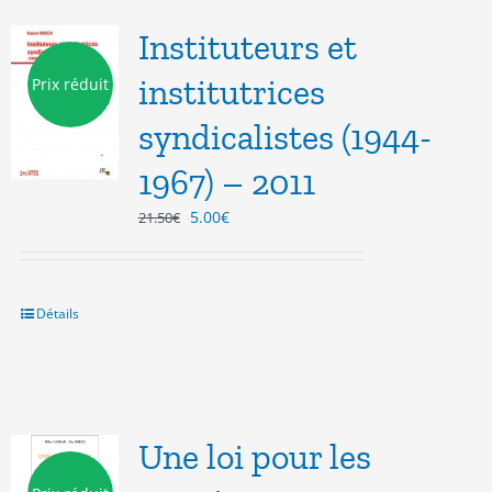
Instituteurs et
institutrices
Prix réduit
syndicalistes (1944-
1967) – 2011
Le
Le
5.00
€
21.50
€
prix
prix
initial
actuel
était :
est :
21.50€.
5.00€.
Détails
Une loi pour les