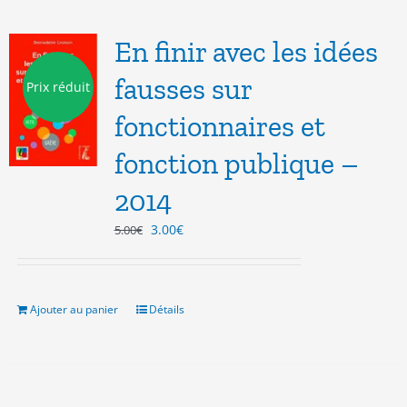
En finir avec les idées
fausses sur
Prix réduit
fonctionnaires et
fonction publique –
2014
Le
Le
3.00
€
5.00
€
prix
prix
initial
actuel
était :
est :
5.00€.
3.00€.
Ajouter au panier
Détails