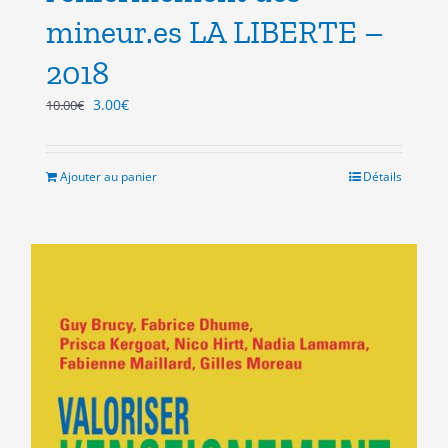
mineur.es LA LIBERTE –
2018
Le
Le
3.00
€
10.00
€
prix
prix
initial
actuel
était :
est :
Ajouter au panier
Détails
10.00€.
3.00€.