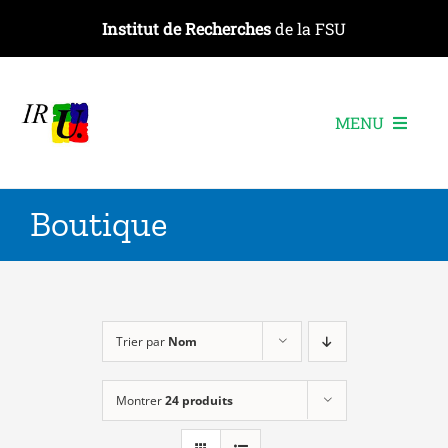
Passer
Institut de Recherches
de la FSU
au
contenu
MENU
L’institut
Boutique
Les recherches
Les publications
Les événements
Trier par
Nom
Montrer
24 produits