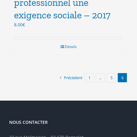
professionnel une
exigence sociale – 2017
8.00
€
Détails
Précédent
1
…
5
6
NOUS CONTACTER