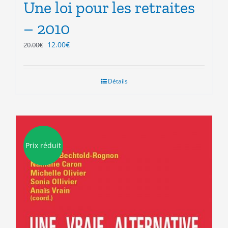
Une loi pour les retraites
– 2010
Le
Le
12.00
€
20.00
€
prix
prix
initial
actuel
était :
est :
Détails
20.00€.
12.00€.
Prix réduit