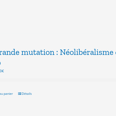
rande mutation : Néolibéralisme
0
Le
0
€
x
prix
ial
actuel
t :
est :
0€.
3.00€.
au panier
Détails