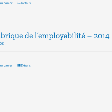
0€.
3.00€.
au panier
Détails
abrique de l’employabilité – 2014
Le
0
€
x
prix
ial
actuel
t :
est :
0€.
3.00€.
au panier
Détails