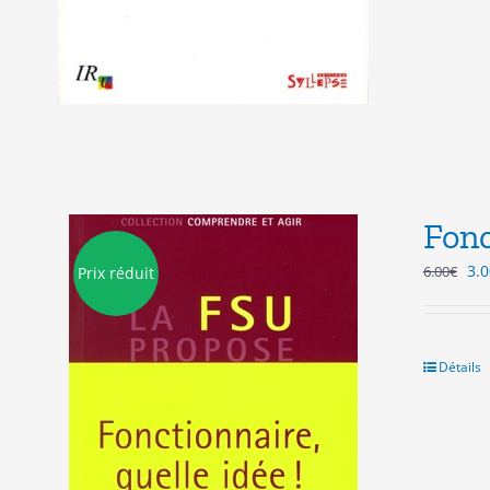
Fonc
Le
3.0
6.00
€
Prix réduit
pri
init
étai
6.0
Détails