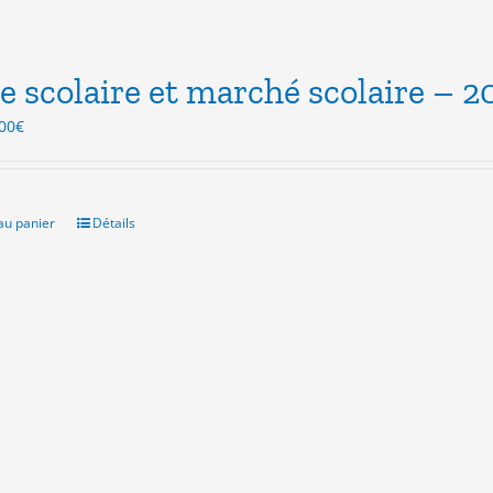
e scolaire et marché scolaire – 2
Le
00
€
ix
prix
itial
actuel
ait :
est :
.00€.
3.00€.
au panier
Détails