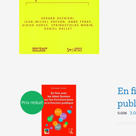
En f
publ
Prix réduit
Le
3.0
5.00
€
pri
init
étai