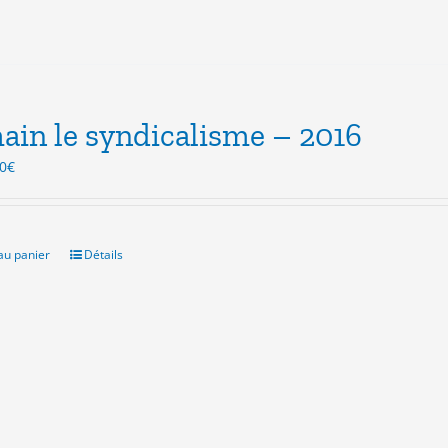
in le syndicalisme – 2016
Le
0
€
x
prix
ial
actuel
t :
est :
0€.
3.00€.
au panier
Détails