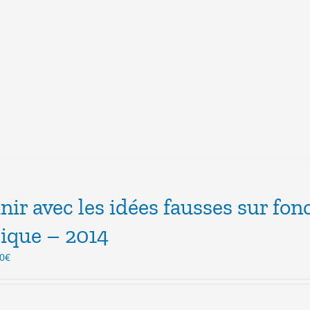
inir avec les idées fausses sur fon
ique – 2014
Le
0
€
x
prix
ial
actuel
t :
est :