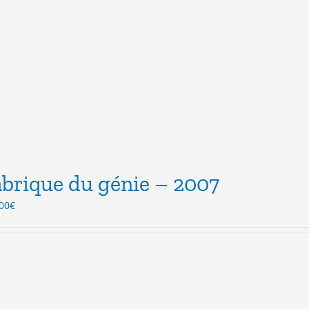
abrique du génie – 2007
Le
00
€
ix
prix
itial
actuel
ait :
est :
.50€.
3.00€.