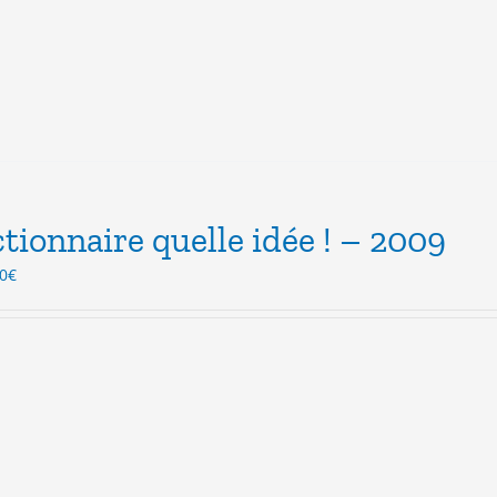
tionnaire quelle idée ! – 2009
Le
0
€
x
prix
ial
actuel
t :
est :
0€.
3.00€.