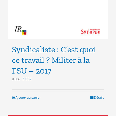
Syndicaliste : C’est quoi
ce travail ? Militer à la
FSU – 2017
Le
Le
3.00
€
9.00
€
prix
prix
initial
actuel
était :
est :
Ajouter au panier
Détails
9.00€.
3.00€.