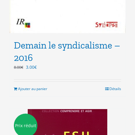
Demain le syndicalisme –
2016
Le
Le
3.00
€
8.00
€
prix
prix
initial
actuel
était :
est :
Ajouter au panier
Détails
8.00€.
3.00€.
Prix réduit