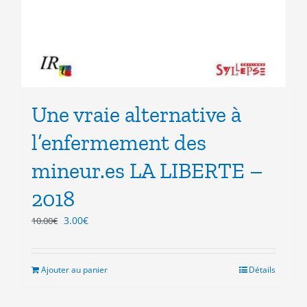
Une vraie alternative à
l’enfermement des
mineur.es LA LIBERTE –
2018
Le
Le
3.00
€
10.00
€
prix
prix
initial
actuel
était :
est :
Ajouter au panier
Détails
10.00€.
3.00€.