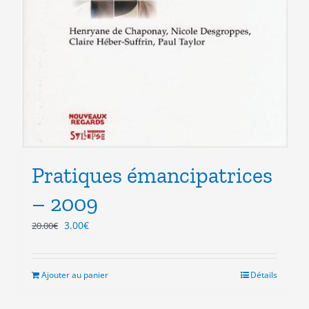
Pratiques émancipatrices
– 2009
Le
Le
3.00
€
20.00
€
prix
prix
initial
actuel
était :
est :
Ajouter au panier
Détails
20.00€.
3.00€.