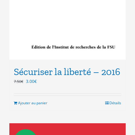
Sécuriser la liberté – 2016
Le
Le
3.00
€
7.50
€
prix
prix
initial
actuel
était :
est :
Ajouter au panier
Détails
7.50€.
3.00€.