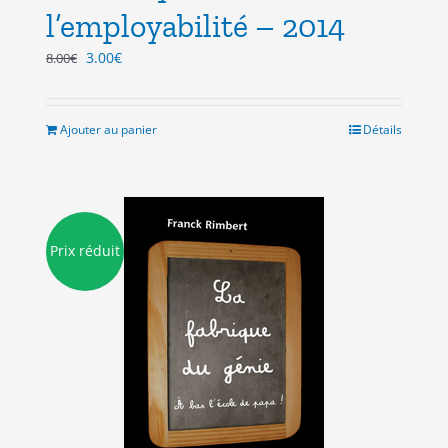
l’employabilité – 2014
Le
Le
3.00
€
8.00
€
prix
prix
initial
actuel
était :
est :
Ajouter au panier
Détails
8.00€.
3.00€.
Prix réduit