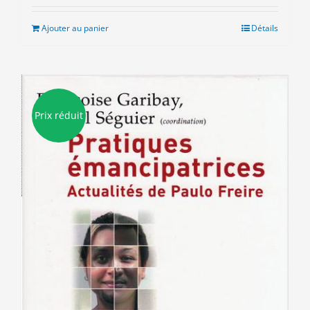
initial
actuel
était :
est :
Ajouter au panier
Détails
7.00€.
3.00€.
Prix réduit