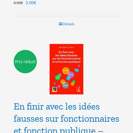
Le
Le
3.00
€
6.00
€
prix
prix
initial
actuel
était :
est :
Détails
6.00€.
3.00€.
Prix réduit
En finir avec les idées
fausses sur fonctionnaires
et fonction publique –