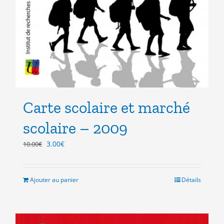
Carte scolaire et marché
scolaire – 2009
Le
Le
3.00
€
10.00
€
prix
prix
initial
actuel
était :
est :
Ajouter au panier
Détails
10.00€.
3.00€.