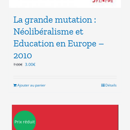
La grande mutation :
Néolibéralisme et
Education en Europe –
2010
Le
Le
3.00
€
7.00
€
prix
prix
initial
actuel
était :
est :
Ajouter au panier
Détails
7.00€.
3.00€.
Prix réduit