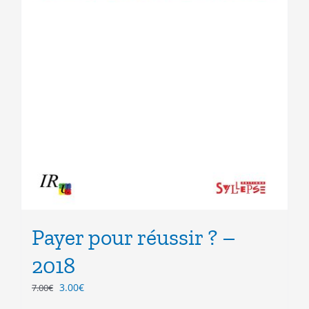
Payer pour réussir ? –
2018
Le
Le
3.00
€
7.00
€
prix
prix