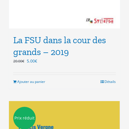
La FSU dans la cour des
grands – 2019
Le
Le
5.00
€
20.00
€
prix
prix
initial
actuel
était :
est :
Ajouter au panier
Détails
20.00€.
5.00€.
Prix réduit