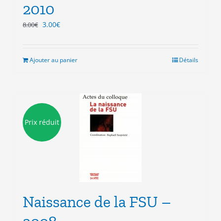
2010
Le
Le
3.00
€
8.00
€
prix
prix
initial
actuel
était :
est :
Ajouter au panier
Détails
8.00€.
3.00€.
Prix réduit
Naissance de la FSU –