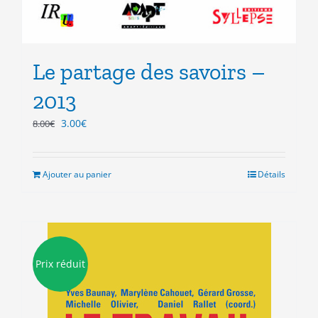
Le partage des savoirs –
2013
Le
Le
3.00
€
8.00
€
prix
prix
initial
actuel
était :
est :
Ajouter au panier
Détails
8.00€.
3.00€.
Prix réduit