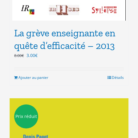
La grève enseignante en
quête d’efficacité – 2013
Le
Le
3.00
€
8.00
€
prix
prix
initial
actuel
était :
est :
Ajouter au panier
Détails
8.00€.
3.00€.
Prix réduit