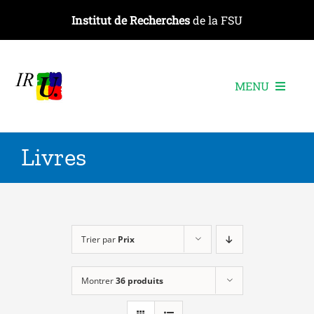
Passer
Institut de Recherches
de la FSU
au
contenu
MENU
L’institut
Livres
Les recherches
Les publications
Les événements
Trier par
Prix
Montrer
36 produits