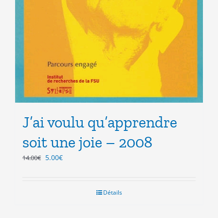
J’ai voulu qu’apprendre
soit une joie – 2008
Le
Le
5.00
€
14.00
€
prix
prix
initial
actuel
était :
est :
Détails
14.00€.
5.00€.