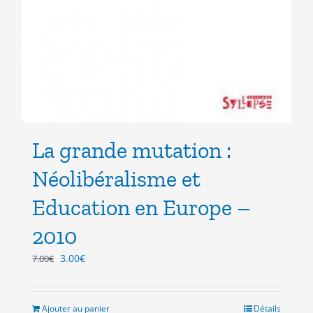
La grande mutation :
Néolibéralisme et
Education en Europe –
2010
Le
Le
3.00
€
7.00
€
prix
prix
initial
actuel
était :
est :
Ajouter au panier
Détails