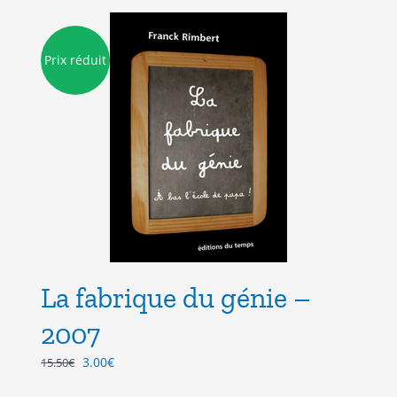
Prix réduit
La fabrique du génie –
2007
Le
Le
3.00
€
15.50
€
prix
prix