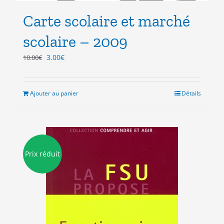
Carte scolaire et marché
scolaire – 2009
Le
Le
3.00
€
10.00
€
prix
prix
initial
actuel
était :
est :
Ajouter au panier
Détails
10.00€.
3.00€.
Prix réduit