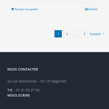
initial
actuel
était :
est :
Ajouter au panier
Détails
8.00€.
3.00€.
1
2
…
5
Suivant
NOUS CONTACTER
22 rue Malmaison – 93 170 Bagnolet
Tel.
: 01 41 63 27 60
NOUS ECRIRE