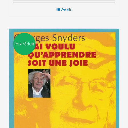
initial
actuel
était :
est :
Détails
15.50€.
3.00€.
Prix réduit