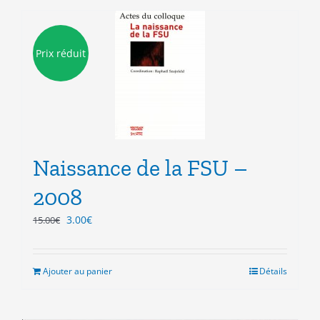
Prix réduit
Naissance de la FSU –
2008
Le
Le
3.00
€
15.00
€
prix
prix
initial
actuel
était :
est :
Ajouter au panier
Détails
15.00€.
3.00€.