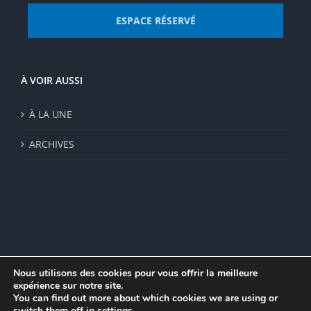
ESPACE RÉSERVÉ
À VOIR AUSSI
À LA UNE
ARCHIVES
Nous utilisons des cookies pour vous offrir la meilleure
expérience sur notre site.
© Institut de recherche de la FSU 2023 | Par
FSU
|
Plan du site
|
You can find out more about which cookies we are using or
Mentions légales
|
Politique de confidentialité
|
CGV
switch them off in
settings
.