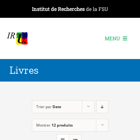
Passer
Institut de Recherches
de la FSU
au
contenu
MENU
L’institut
Livres
Les recherches
Les publications
Les événements
Trier par
Date
Montrer
12 produits