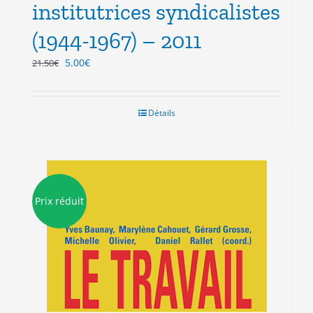
institutrices syndicalistes
(1944-1967) – 2011
Le
Le
5.00
€
21.50
€
prix
prix
initial
actuel
était :
est :
Détails
21.50€.
5.00€.
Prix réduit