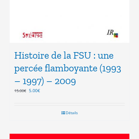
Histoire de la FSU : une
percée flamboyante (1993
– 1997) – 2009
Le
Le
5.00
€
15.00
€
prix
prix
initial
actuel
était :
est :
Détails
15.00€.
5.00€.