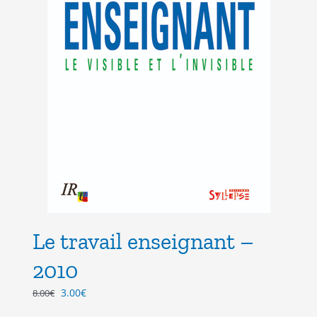
Le travail enseignant –
2010
Le
Le
3.00
€
8.00
€
prix
prix