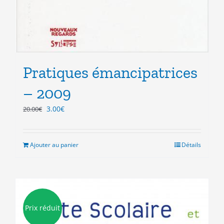
Pratiques émancipatrices
– 2009
Le
Le
3.00
€
20.00
€
prix
prix
initial
actuel
était :
est :
Ajouter au panier
Détails
20.00€.
3.00€.
Prix réduit