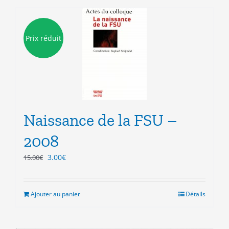
Prix réduit
Naissance de la FSU –
2008
Le
Le
3.00
€
15.00
€
prix
prix
initial
actuel
était :
est :
Ajouter au panier
Détails
15.00€.
3.00€.