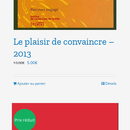
Le plaisir de convaincre –
2013
Le
Le
5.00
€
13.00
€
prix
prix
initial
actuel
était :
est :
Ajouter au panier
Détails
13.00€.
5.00€.
Prix réduit