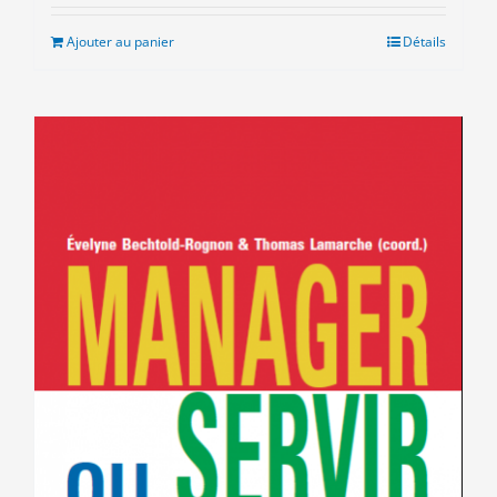
initial
actuel
était :
est :
Ajouter au panier
Détails
8.00€.
3.00€.