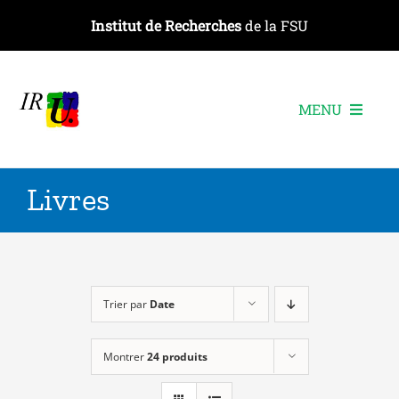
Passer
Institut de Recherches
de la FSU
au
contenu
MENU
L’institut
Livres
Les recherches
Les publications
Les événements
Trier par
Date
Montrer
24 produits