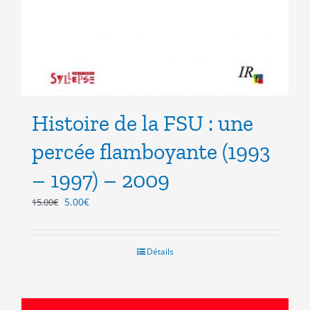
Histoire de la FSU : une
percée flamboyante (1993
– 1997) – 2009
Le
Le
5.00
€
15.00
€
prix
prix
initial
actuel
était :
est :
Détails
15.00€.
5.00€.