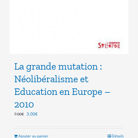
La grande mutation :
Néolibéralisme et
Education en Europe –
2010
Le
Le
3.00
€
7.00
€
prix
prix
initial
actuel
était :
est :
Ajouter au panier
Détails