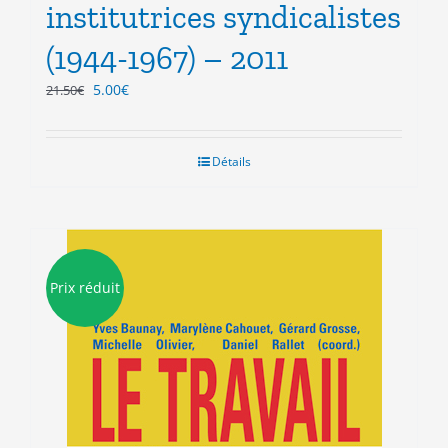
institutrices syndicalistes
(1944-1967) – 2011
Le
Le
5.00
€
21.50
€
prix
prix
initial
actuel
était :
est :
Détails
21.50€.
5.00€.
Prix réduit