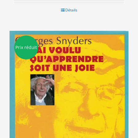
initial
actuel
était :
est :
Détails
15.50€.
3.00€.
Prix réduit