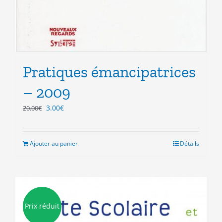
Pratiques émancipatrices
– 2009
Le
Le
3.00
€
20.00
€
prix
prix
initial
actuel
était :
est :
Ajouter au panier
Détails
20.00€.
3.00€.
Prix réduit