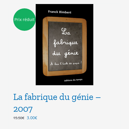
Prix réduit
La fabrique du génie –
2007
Le
Le
3.00
€
15.50
€
prix
prix