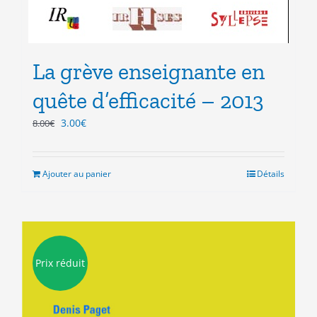
La grève enseignante en
quête d’efficacité – 2013
Le
Le
3.00
€
8.00
€
prix
prix
initial
actuel
était :
est :
Ajouter au panier
Détails
8.00€.
3.00€.
Prix réduit