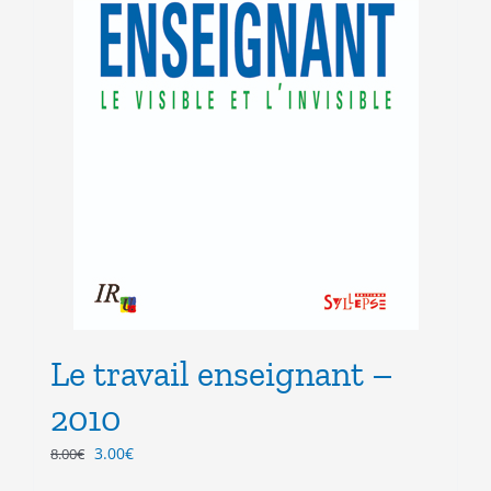
Le travail enseignant –
2010
Le
Le
3.00
€
8.00
€
prix
prix