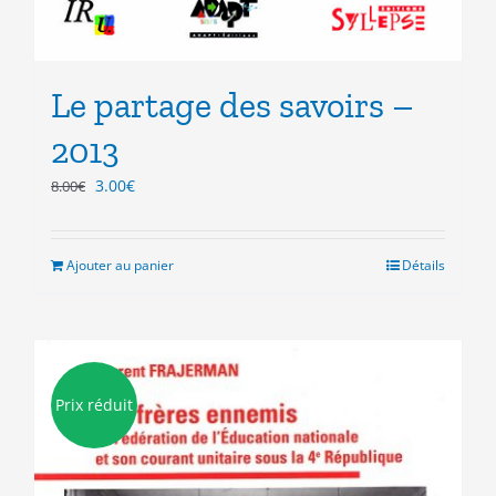
Le partage des savoirs –
2013
Le
Le
3.00
€
8.00
€
prix
prix
initial
actuel
était :
est :
Ajouter au panier
Détails
8.00€.
3.00€.
Prix réduit