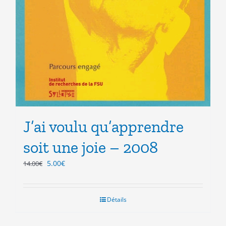
J’ai voulu qu’apprendre
soit une joie – 2008
Le
Le
5.00
€
14.00
€
prix
prix
initial
actuel
était :
est :
Détails
14.00€.
5.00€.