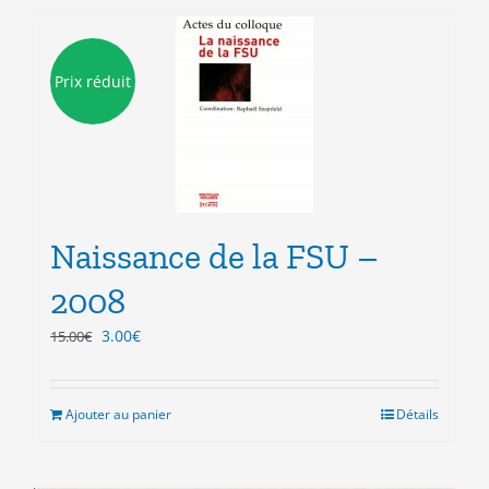
Prix réduit
Naissance de la FSU –
2008
Le
Le
3.00
€
15.00
€
prix
prix
initial
actuel
était :
est :
Ajouter au panier
Détails
15.00€.
3.00€.