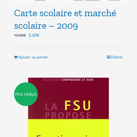
Carte scolaire et marché
scolaire – 2009
Le
Le
3.00
€
10.00
€
prix
prix
initial
actuel
était :
est :
Ajouter au panier
Détails
10.00€.
3.00€.
Prix réduit