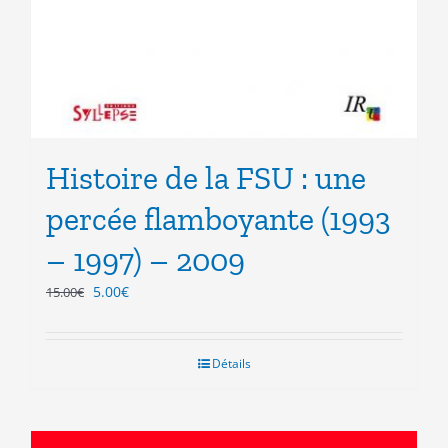
Histoire de la FSU : une
percée flamboyante (1993
– 1997) – 2009
Le
Le
5.00
€
15.00
€
prix
prix
initial
actuel
était :
est :
Détails
15.00€.
5.00€.