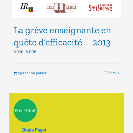
La grève enseignante en
quête d’efficacité – 2013
Le
Le
3.00
€
8.00
€
prix
prix
initial
actuel
était :
est :
Ajouter au panier
Détails
8.00€.
3.00€.
Prix réduit