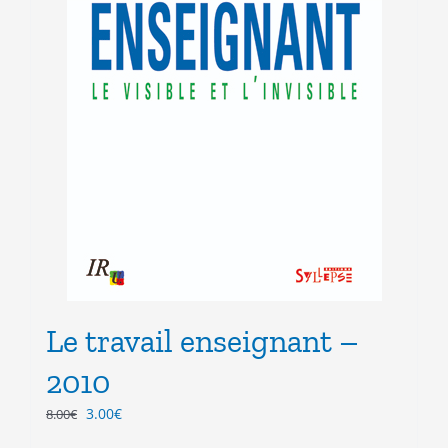
Le travail enseignant –
2010
Le
Le
3.00
€
8.00
€
prix
prix