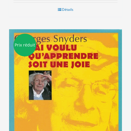
initial
actuel
était :
est :
Détails
15.50€.
3.00€.
Prix réduit