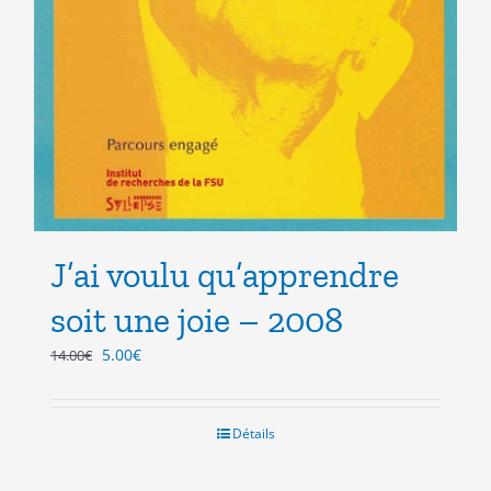
J’ai voulu qu’apprendre
soit une joie – 2008
Le
Le
5.00
€
14.00
€
prix
prix
initial
actuel
était :
est :
Détails
14.00€.
5.00€.