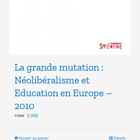
La grande mutation :
Néolibéralisme et
Education en Europe –
2010
Le
Le
3.00
€
7.00
€
prix
prix
initial
actuel
était :
est :
Ajouter au panier
Détails