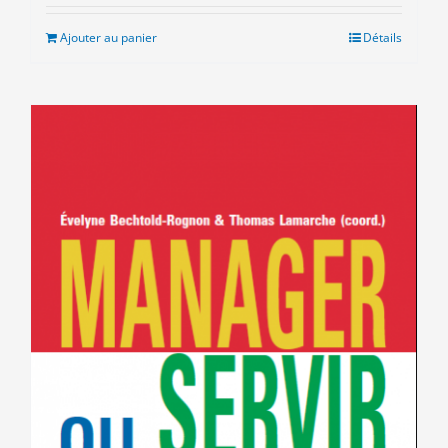
initial
actuel
était :
est :
Ajouter au panier
Détails
8.00€.
3.00€.