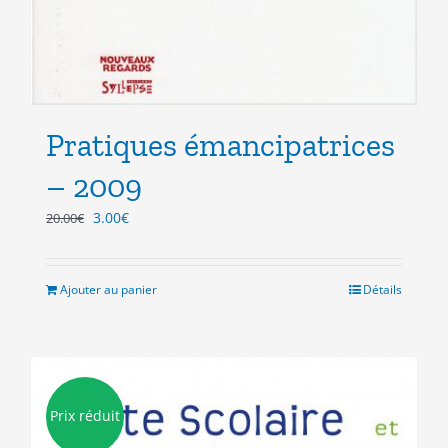
Pratiques émancipatrices
– 2009
Le
Le
3.00
€
20.00
€
prix
prix
initial
actuel
était :
est :
Ajouter au panier
Détails
20.00€.
3.00€.
Prix réduit