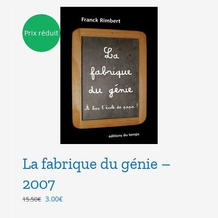
Prix réduit
La fabrique du génie –
2007
Le
Le
3.00
€
15.50
€
prix
prix