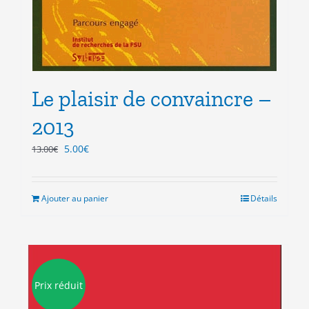
Le plaisir de convaincre –
2013
Le
Le
5.00
€
13.00
€
prix
prix
initial
actuel
était :
est :
Ajouter au panier
Détails
13.00€.
5.00€.
Prix réduit