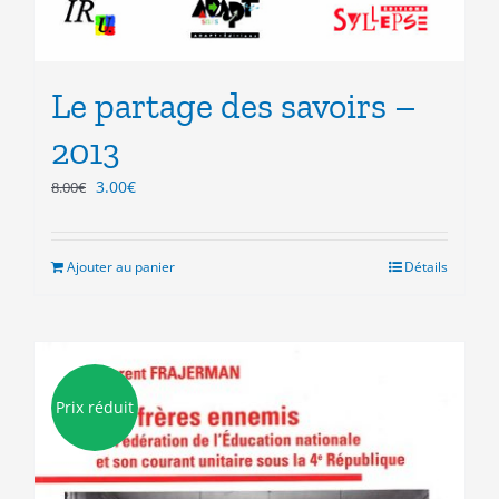
Le partage des savoirs –
2013
Le
Le
3.00
€
8.00
€
prix
prix
initial
actuel
était :
est :
Ajouter au panier
Détails
8.00€.
3.00€.
Prix réduit