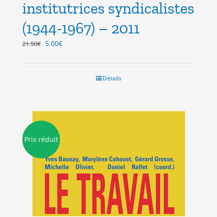
institutrices syndicalistes
(1944-1967) – 2011
Le
Le
5.00
€
21.50
€
prix
prix
initial
actuel
était :
est :
Détails
21.50€.
5.00€.
Prix réduit