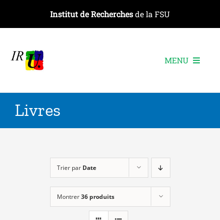
Passer
Institut de Recherches
de la FSU
au
contenu
MENU
L’institut
Livres
Les recherches
Les publications
Les événements
Trier par
Date
Montrer
36 produits