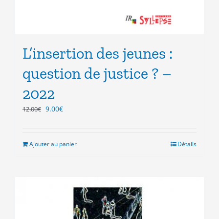
L’insertion des jeunes :
question de justice ? –
2022
Le
Le
9.00
€
12.00
€
prix
prix
initial
actuel
était :
est :
Ajouter au panier
Détails
12.00€.
9.00€.