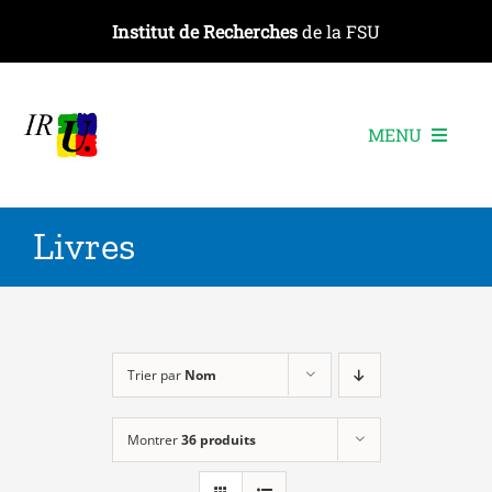
Passer
Institut de Recherches
de la FSU
au
contenu
MENU
L’institut
Livres
Les recherches
Les publications
Les événements
Trier par
Nom
Montrer
36 produits