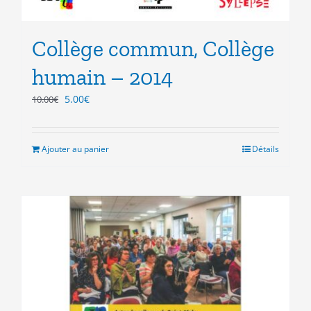
Collège commun, Collège
humain – 2014
Le
Le
5.00
€
10.00
€
prix
prix
initial
actuel
était :
est :
Ajouter au panier
Détails
10.00€.
5.00€.