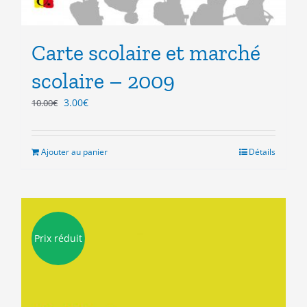
Carte scolaire et marché
scolaire – 2009
Le
Le
3.00
€
10.00
€
prix
prix
initial
actuel
était :
est :
Ajouter au panier
Détails
10.00€.
3.00€.
Prix réduit