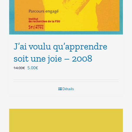
J’ai voulu qu’apprendre
soit une joie – 2008
Le
Le
5.00
€
14.00
€
prix
prix
initial
actuel
était :
est :
Détails
14.00€.
5.00€.