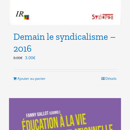
Demain le syndicalisme –
2016
Le
Le
3.00
€
8.00
€
prix
prix
initial
actuel
était :
est :
Ajouter au panier
Détails
8.00€.
3.00€.