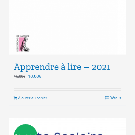
Apprendre à lire – 2021
Le
Le
10.00
€
16.00
€
prix
prix
initial
actuel
était :
est :
Ajouter au panier
Détails
16.00€.
10.00€.