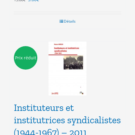
prix
prix
initial
actuel
était :
est :
Détails
15.00€.
5.00€.
Prix réduit
Instituteurs et
institutrices syndicalistes
(1944-1967) – 2011