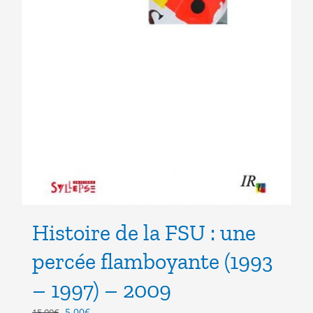
Histoire de la FSU : une
percée flamboyante (1993
– 1997) – 2009
Le
Le
5.00
€
15.00
€