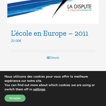
L’école en Europe – 2011
20.00
€
Détails
Nous utilisons des cookies pour vous offrir la meilleure
expérience sur notre site.
You can find out more about which cookies we are using or
Prix réduit
switch them off in
settings
.
Accepter