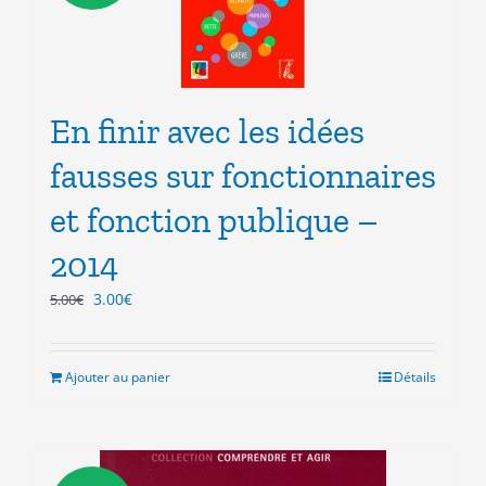
En finir avec les idées
fausses sur fonctionnaires
et fonction publique –
2014
Le
Le
3.00
€
5.00
€
prix
prix
initial
actuel
était :
est :
Ajouter au panier
Détails
5.00€.
3.00€.