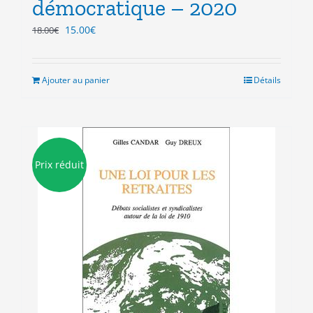
démocratique – 2020
Le
Le
15.00
€
18.00
€
prix
prix
initial
actuel
était :
est :
Ajouter au panier
Détails
18.00€.
15.00€.
Prix réduit