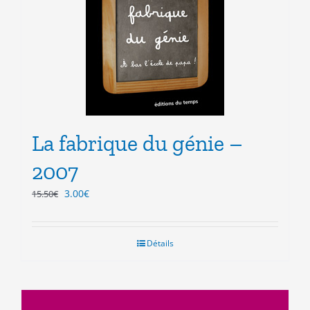
La fabrique du génie –
2007
Le
Le
3.00
€
15.50
€
prix
prix
initial
actuel
était :
est :
Détails
15.50€.
3.00€.