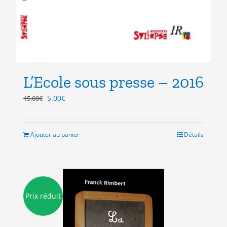
L’Ecole sous presse – 2016
Le
Le
5.00
€
15.00
€
prix
prix
initial
actuel
était :
est :
Ajouter au panier
Détails
15.00€.
5.00€.
Prix réduit