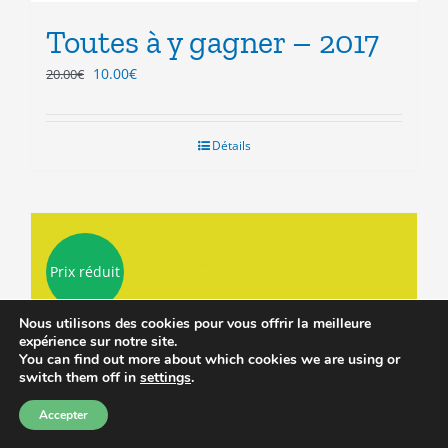
Toutes à y gagner – 2017
Le
Le
10.00
€
20.00
€
prix
prix
initial
actuel
était :
est :
Détails
20.00€.
10.00€.
Prix réduit
Nous utilisons des cookies pour vous offrir la meilleure
expérience sur notre site.
You can find out more about which cookies we are using or
switch them off in
settings
.
Accepter