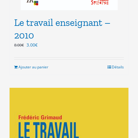
Le travail enseignant –
2010
Le
Le
3.00
€
8.00
€
prix
prix
initial
actuel
était :
est :
Ajouter au panier
Détails
8.00€.
3.00€.