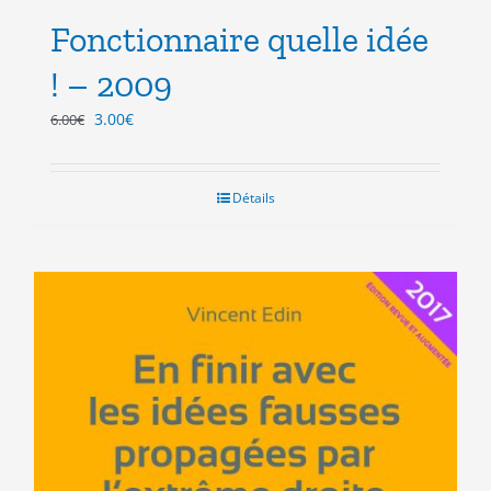
Fonctionnaire quelle idée
! – 2009
Le
Le
3.00
€
6.00
€
prix
prix
initial
actuel
était :
est :
Détails
6.00€.
3.00€.