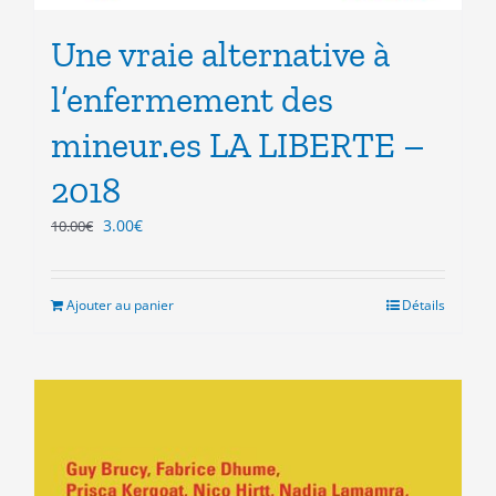
Une vraie alternative à
l’enfermement des
mineur.es LA LIBERTE –
2018
Le
Le
3.00
€
10.00
€
prix
prix
initial
actuel
était :
est :
Ajouter au panier
Détails
10.00€.
3.00€.