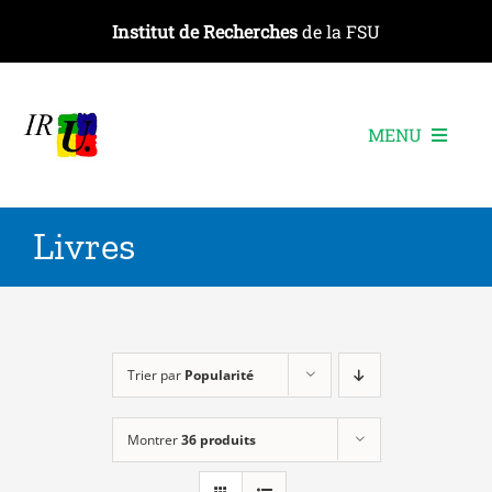
Passer
Institut de Recherches
de la FSU
au
contenu
MENU
L’institut
Livres
Les recherches
Les publications
Les événements
Trier par
Popularité
Montrer
36 produits