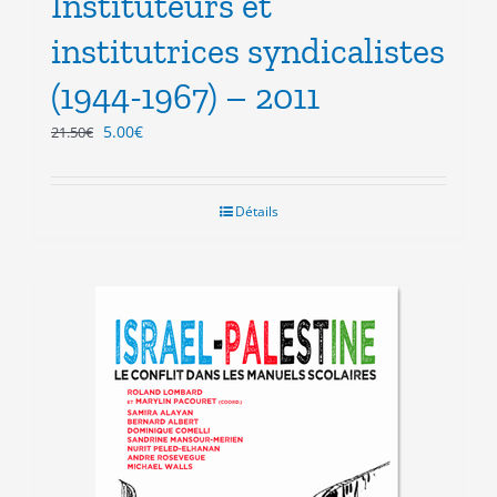
Instituteurs et
institutrices syndicalistes
(1944-1967) – 2011
Le
Le
5.00
€
21.50
€
prix
prix
initial
actuel
était :
est :
Détails
21.50€.
5.00€.