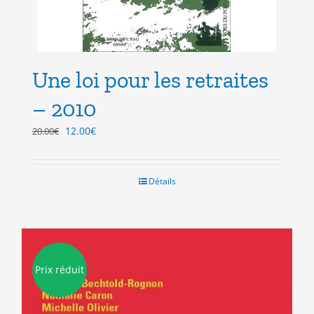
Une loi pour les retraites
– 2010
Le
Le
12.00
€
20.00
€
prix
prix
initial
actuel
était :
est :
Détails
20.00€.
12.00€.
Prix réduit