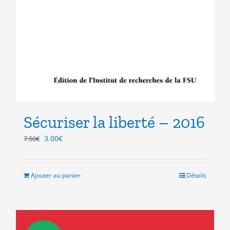
Sécuriser la liberté – 2016
Le
Le
3.00
€
7.50
€
prix
prix
initial
actuel
était :
est :
Ajouter au panier
Détails
7.50€.
3.00€.