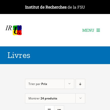
Passer
Institut de Recherches
de la FSU
au
contenu
MENU
L’institut
Livres
Les recherches
Les publications
Les événements
Trier par
Prix
Montrer
24 produits