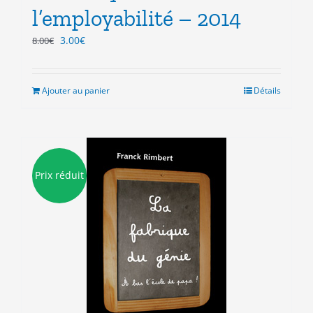
l’employabilité – 2014
Le
Le
3.00
€
8.00
€
prix
prix
initial
actuel
était :
est :
Ajouter au panier
Détails
8.00€.
3.00€.
Prix réduit