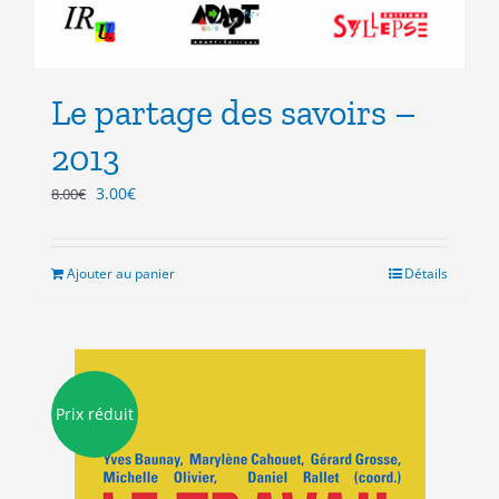
Le partage des savoirs –
2013
Le
Le
3.00
€
8.00
€
prix
prix
initial
actuel
était :
est :
Ajouter au panier
Détails
8.00€.
3.00€.
Prix réduit