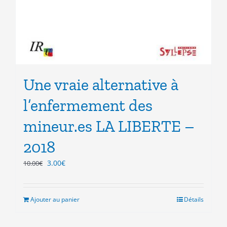
Une vraie alternative à
l’enfermement des
mineur.es LA LIBERTE –
2018
Le
Le
3.00
€
10.00
€
prix
prix
initial
actuel
était :
est :
Ajouter au panier
Détails
10.00€.
3.00€.