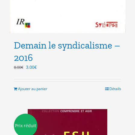
Demain le syndicalisme –
2016
Le
Le
3.00
€
8.00
€
prix
prix
initial
actuel
était :
est :
Ajouter au panier
Détails
8.00€.
3.00€.
Prix réduit