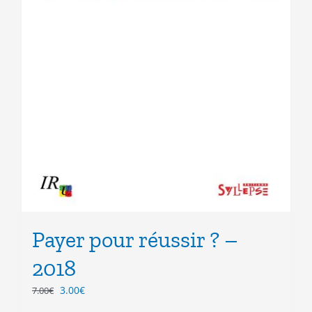
Payer pour réussir ? –
2018
Le
Le
3.00
€
7.00
€
prix
prix