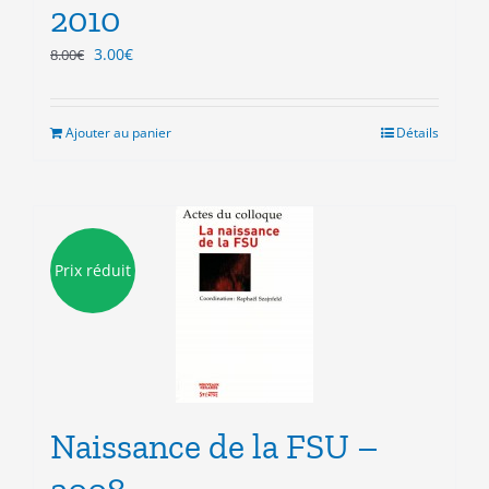
2010
Le
Le
3.00
€
8.00
€
prix
prix
initial
actuel
était :
est :
Ajouter au panier
Détails
8.00€.
3.00€.
Prix réduit
Naissance de la FSU –