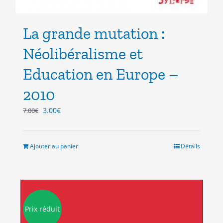
La grande mutation :
Néolibéralisme et
Education en Europe –
2010
Le
Le
3.00
€
7.00
€
prix
prix
initial
actuel
était :
est :
Ajouter au panier
Détails
7.00€.
3.00€.
Prix réduit