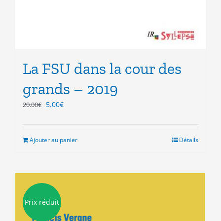
La FSU dans la cour des
grands – 2019
Le
Le
5.00
€
20.00
€
prix
prix
initial
actuel
était :
est :
Ajouter au panier
Détails
20.00€.
5.00€.
Prix réduit