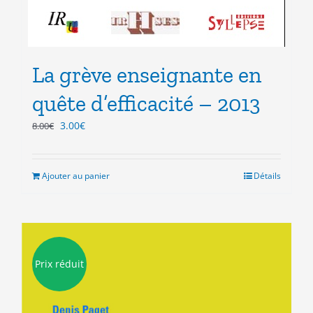
La grève enseignante en
quête d’efficacité – 2013
Le
Le
3.00
€
8.00
€
prix
prix
initial
actuel
était :
est :
Ajouter au panier
Détails
8.00€.
3.00€.
Prix réduit