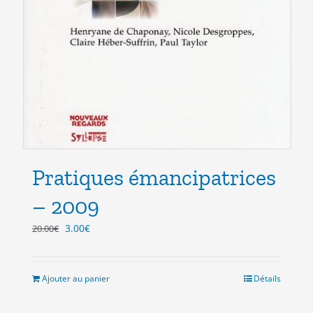
Pratiques émancipatrices
– 2009
Le
Le
3.00
€
20.00
€
prix
prix
initial
actuel
était :
est :
Ajouter au panier
Détails
20.00€.
3.00€.