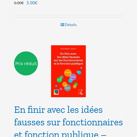
Le
Le
3.00
€
6.00
€
prix
prix
initial
actuel
était :
est :
Détails
6.00€.
3.00€.
Prix réduit
En finir avec les idées
fausses sur fonctionnaires
et fonction publique –