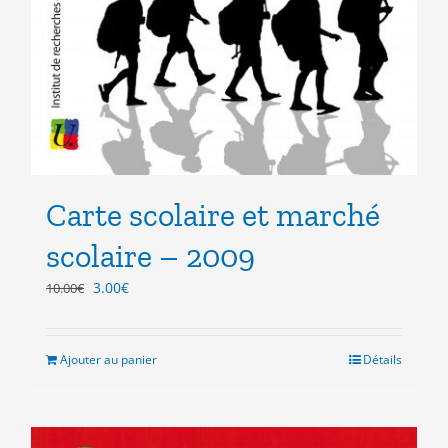
Carte scolaire et marché
scolaire – 2009
Le
Le
3.00
€
10.00
€
prix
prix
initial
actuel
était :
est :
Ajouter au panier
Détails
10.00€.
3.00€.