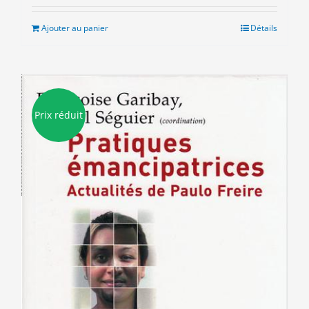
initial
actuel
était :
est :
Ajouter au panier
Détails
7.00€.
3.00€.
Prix réduit