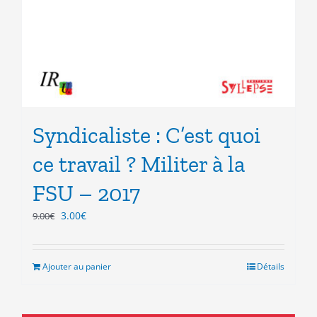
Syndicaliste : C’est quoi
ce travail ? Militer à la
FSU – 2017
Le
Le
3.00
€
9.00
€
prix
prix
initial
actuel
était :
est :
Ajouter au panier
Détails
9.00€.
3.00€.