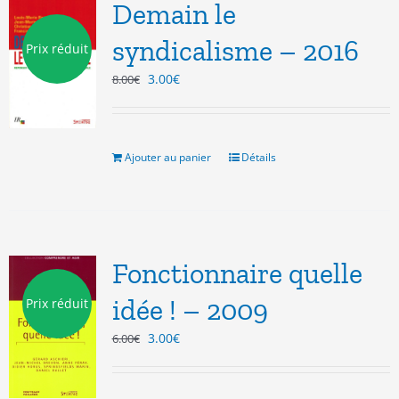
Demain le
syndicalisme – 2016
Prix réduit
Le
Le
3.00
€
8.00
€
prix
prix
initial
actuel
était :
est :
8.00€.
3.00€.
Ajouter au panier
Détails
Fonctionnaire quelle
idée ! – 2009
Prix réduit
Le
Le
3.00
€
6.00
€
prix
prix
initial
actuel
était :
est :