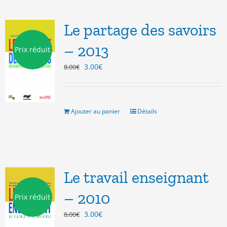
Le partage des savoirs
– 2013
Prix réduit
Le
Le
3.00
€
8.00
€
prix
prix
initial
actuel
était :
est :
8.00€.
3.00€.
Ajouter au panier
Détails
Le travail enseignant
– 2010
Prix réduit
Le
Le
3.00
€
8.00
€
prix
prix