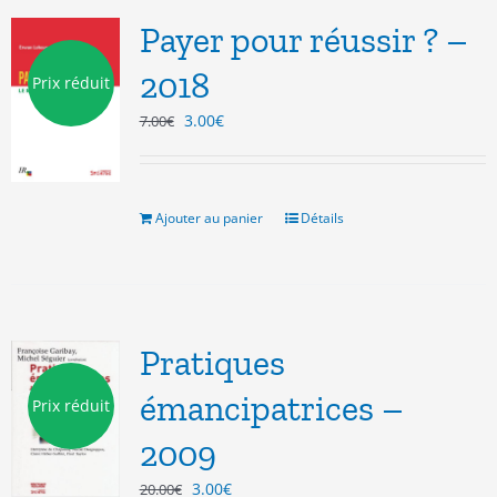
Payer pour réussir ? –
2018
Prix réduit
Le
Le
3.00
€
7.00
€
prix
prix
initial
actuel
était :
est :
7.00€.
3.00€.
Ajouter au panier
Détails
Pratiques
émancipatrices –
Prix réduit
2009
Le
Le
3.00
€
20.00
€