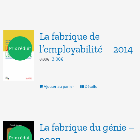
La fabrique de
l’employabilité – 2014
Prix réduit
Le
Le
3.00
€
8.00
€
prix
prix
initial
actuel
était :
est :
8.00€.
3.00€.
Ajouter au panier
Détails
La fabrique du génie –
Prix réduit