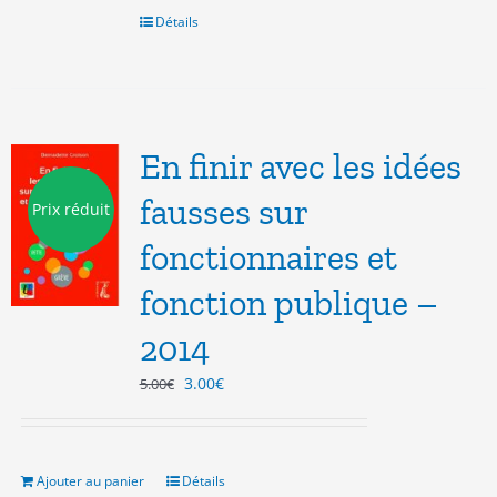
6.00€.
3.00€.
Détails
En finir avec les idées
fausses sur
Prix réduit
fonctionnaires et
fonction publique –
2014
Le
Le
3.00
€
5.00
€
prix
prix
initial
actuel
était :
est :
5.00€.
3.00€.
Ajouter au panier
Détails