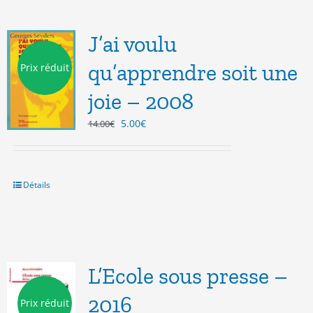
J’ai voulu
qu’apprendre soit une
Prix réduit
joie – 2008
Le
Le
5.00
€
14.00
€
prix
prix
initial
actuel
était :
est :
14.00€.
5.00€.
Détails
L’Ecole sous presse –
2016
Prix réduit