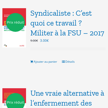
Syndicaliste : C’est
quoi ce travail ?
Prix réduit
Militer à la FSU – 2017
Le
Le
3.00
€
9.00
€
prix
prix
initial
actuel
était :
est :
9.00€.
3.00€.
Ajouter au panier
Détails
Une vraie alternative à
l’enfermement des
Prix réduit