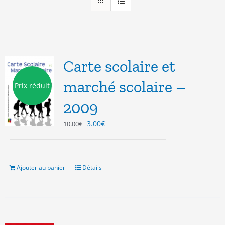
Carte scolaire et
marché scolaire –
Prix réduit
2009
Le
Le
3.00
€
10.00
€
prix
prix
initial
actuel
était :
est :
10.00€.
3.00€.
Ajouter au panier
Détails