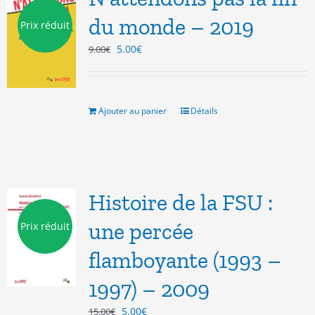
du monde – 2019
Prix réduit
Le
Le
5.00
€
9.00
€
prix
prix
initial
actuel
était :
est :
9.00€.
5.00€.
Ajouter au panier
Détails
Histoire de la FSU :
une percée
Prix réduit
flamboyante (1993 –
1997) – 2009
Le
Le
5.00
€
15.00
€