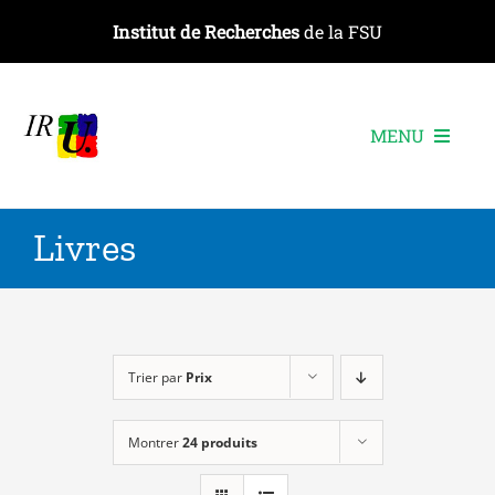
Passer
Institut de Recherches
de la FSU
au
contenu
MENU
L’institut
Livres
Les recherches
Les publications
Les événements
Trier par
Prix
Montrer
24 produits