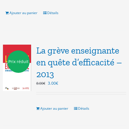
était :
est :
7.00€.
3.00€.
Ajouter au panier
Détails
La grève enseignante
en quête d’efficacité –
Prix réduit
2013
Le
Le
3.00
€
8.00
€
prix
prix
initial
actuel
était :
est :
8.00€.
3.00€.
Ajouter au panier
Détails