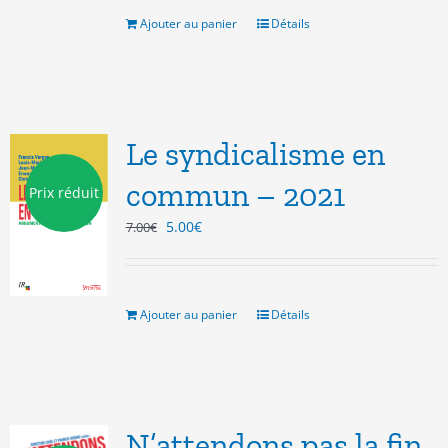
était :
est :
20.00€.
5.00€.
Ajouter au panier
Détails
Le syndicalisme en
commun – 2021
Prix réduit
Le
Le
5.00
€
7.00
€
prix
prix
initial
actuel
était :
est :
7.00€.
5.00€.
Ajouter au panier
Détails
N’attendons pas la fin