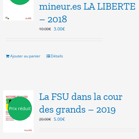
mineur.es LA LIBERTE
– 2018
Le
Le
3.00
€
10.00
€
prix
prix
initial
actuel
était :
est :
10.00€.
3.00€.
Ajouter au panier
Détails
La FSU dans la cour
des grands – 2019
Prix réduit
Le
Le
5.00
€
20.00
€
prix
prix
initial
actuel