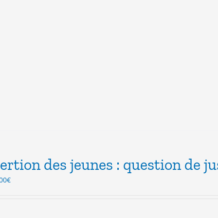
sertion des jeunes : question de ju
Le
00
€
ix
prix
itial
actuel
ait :
est :