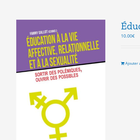
Éduc
10.00
€
Ajouter 