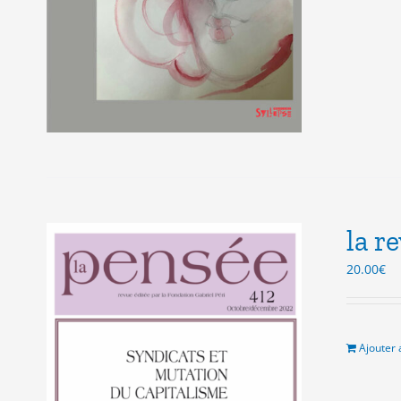
la r
20.00
€
Ajouter 