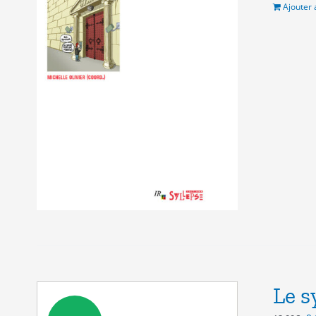
12
Ajouter 
Le s