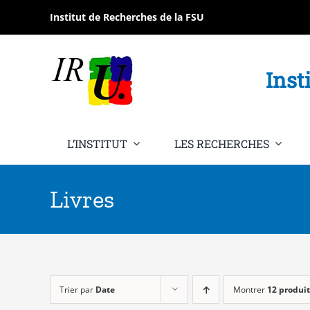
Passer
Institut de Recherches de la FSU
au
contenu
Inst
L’INSTITUT
LES RECHERCHES
Livres
Trier par
Date
Montrer
12 produit