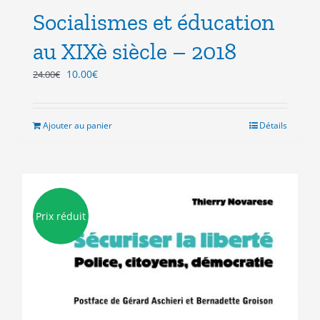
Socialismes et éducation
au XIXè siècle – 2018
Le
Le
10.00
€
24.00
€
prix
prix
initial
actuel
était :
est :
Ajouter au panier
Détails
24.00€.
10.00€.
Prix réduit