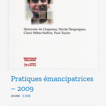
Pratiques émancipatrices
– 2009
Le
Le
3.00
€
20.00
€
prix
prix
initial
actuel