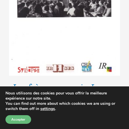
Les frères ennemis. La
Nous utilisons des cookies pour vous offrir la meilleure
Fédération de l’Education
expérience sur notre site.
You can find out more about which cookies we are using or
Nationale et son courant «
switch them off in
settings
.
Accepter
unitaire » sous la IVe