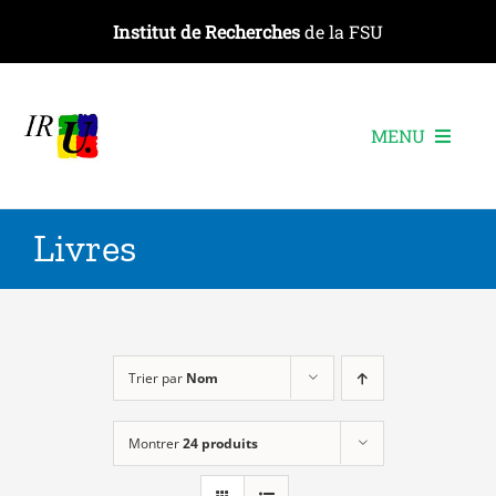
Passer
Institut de Recherches
de la FSU
au
contenu
MENU
L’institut
Livres
Les recherches
Les publications
Les événements
Trier par
Nom
Montrer
24 produits