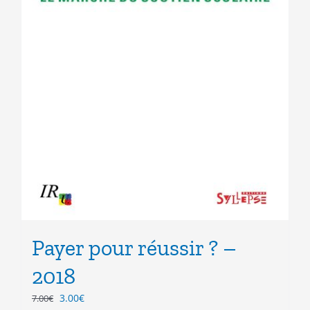
Payer pour réussir ? –
2018
Le
Le
3.00
€
7.00
€