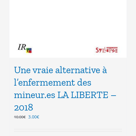
Une vraie alternative à
l’enfermement des
mineur.es LA LIBERTE –
2018
Le
Le
3.00
€
10.00
€
prix
prix
initial
actuel