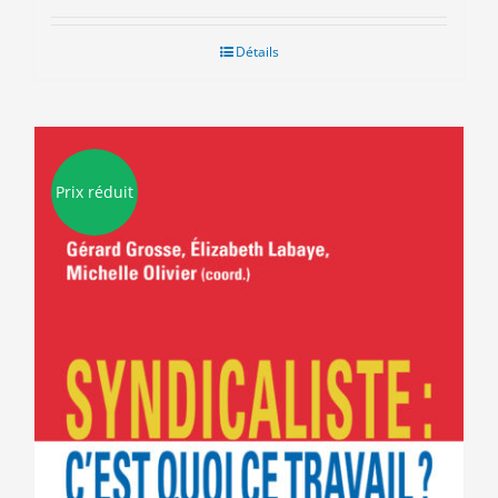
initial
actuel
était :
est :
Détails
20.00€.
10.00€.
Prix réduit