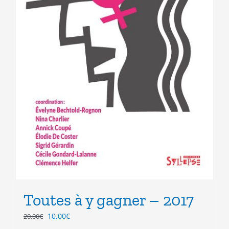
Toutes à y gagner – 2017
Le
Le
10.00
€
20.00
€
prix
prix