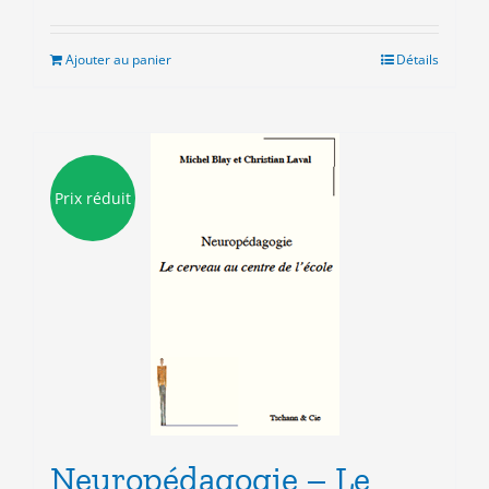
prix
prix
initial
actuel
était :
est :
Ajouter au panier
Détails
7.00€.
3.00€.
Prix réduit
Neuropédagogie – Le