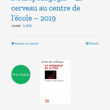
cerveau au centre de
l’école – 2019
Le
Le
5.00
€
10.00
€
prix
prix
initial
actuel
était :
est :
Ajouter au panier
Détails
10.00€.
5.00€.
Prix réduit