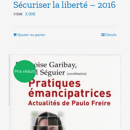
Sécuriser la liberté – 2016
Le
Le
3.00
€
7.50
€
prix
prix
initial
actuel
était :
est :
Ajouter au panier
Détails
7.50€.
3.00€.
Prix réduit