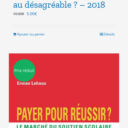
au désagréable ? – 2018
Le
Le
5.00
€
10.00
€
prix
prix
initial
actuel
était :
est :
Ajouter au panier
Détails
10.00€.
5.00€.
Prix réduit