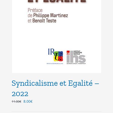
Syndicalisme et Egalité –
2022
Le
Le
8.00
€
11.00
€
prix
prix
initial
actuel