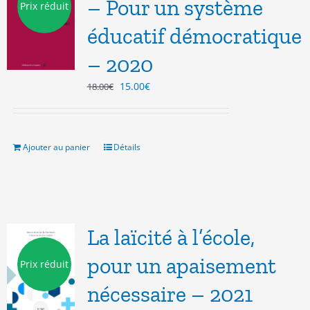
– Pour un système
Prix réduit
éducatif démocratique
– 2020
Le
Le
15.00
€
18.00
€
prix
prix
initial
actuel
était :
est :
18.00€.
15.00€.
Ajouter au panier
Détails
La laïcité à l’école,
pour un apaisement
Prix réduit
nécessaire – 2021