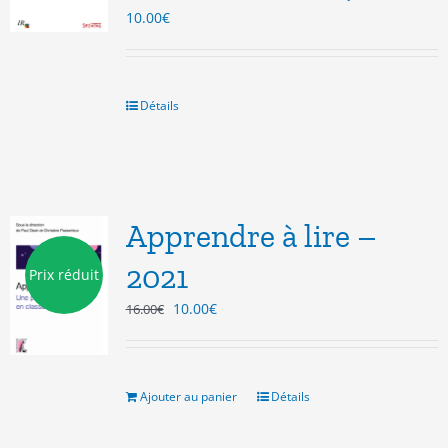
10.00
€
Détails
Apprendre à lire –
2021
Prix réduit
Le
Le
10.00
€
16.00
€
prix
prix
initial
actuel
était :
est :
16.00€.
10.00€.
Ajouter au panier
Détails