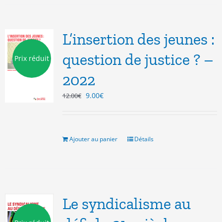
L’insertion des jeunes :
question de justice ? –
Prix réduit
2022
Le
Le
9.00
€
12.00
€
prix
prix
initial
actuel
était :
est :
12.00€.
9.00€.
Ajouter au panier
Détails
Le syndicalisme au