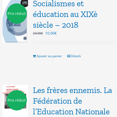
Socialismes et
éducation au XIXè
Prix réduit
siècle – 2018
Le
Le
10.00
€
24.00
€
prix
prix
initial
actuel
était :
est :
24.00€.
10.00€.
Ajouter au panier
Détails
Les frères ennemis. La
Fédération de
Prix réduit
l’Education Nationale