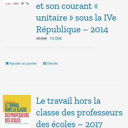
et son courant «
unitaire » sous la IVe
République – 2014
Le
Le
10.00
€
28.00
€
prix
prix
initial
actuel
était :
est :
28.00€.
10.00€.
Ajouter au panier
Détails
Le travail hors la
classe des professeurs
des écoles – 2017