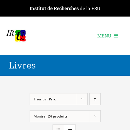
Passer
Institut de Recherches
de la FSU
au
contenu
MENU
L’institut
Livres
Les recherches
Les publications
Les événements
Trier par
Prix
Montrer
24 produits