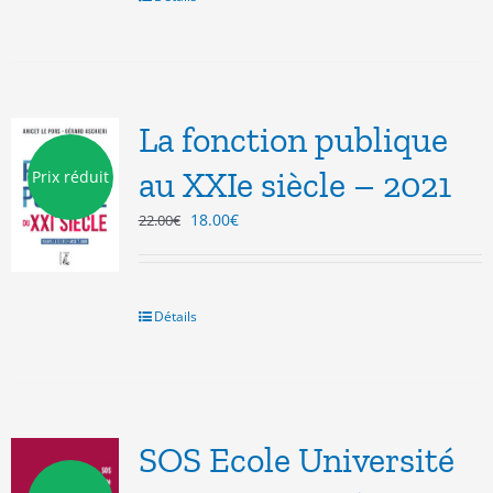
La fonction publique
au XXIe siècle – 2021
Prix réduit
Le
Le
18.00
€
22.00
€
prix
prix
initial
actuel
était :
est :
22.00€.
18.00€.
Détails
SOS Ecole Université