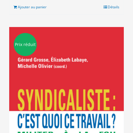
était :
est :
Ajouter au panier
Détails
20.00€.
5.00€.
Prix réduit