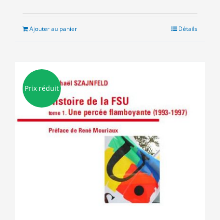
prix
prix
initial
actuel
était :
est :
Ajouter au panier
Détails
9.00€.
3.00€.
Prix réduit