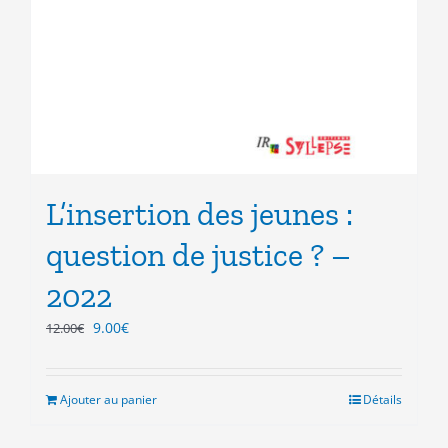
L’insertion des jeunes :
question de justice ? –
2022
Le
Le
9.00
€
12.00
€
prix
prix
initial
actuel
était :
est :
Ajouter au panier
Détails
12.00€.
9.00€.