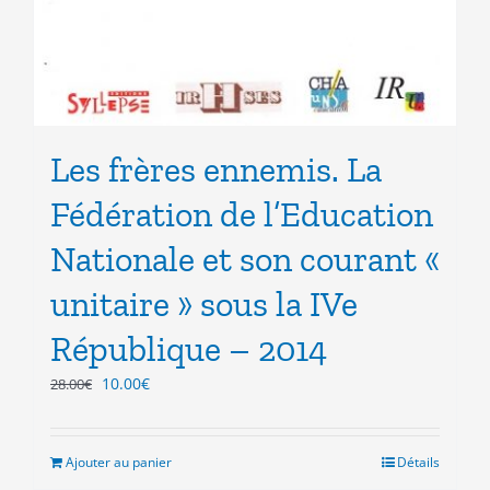
Les frères ennemis. La
Fédération de l’Education
Nationale et son courant «
unitaire » sous la IVe
République – 2014
Le
Le
10.00
€
28.00
€
prix
prix
initial
actuel
était :
est :
Ajouter au panier
Détails
28.00€.
10.00€.