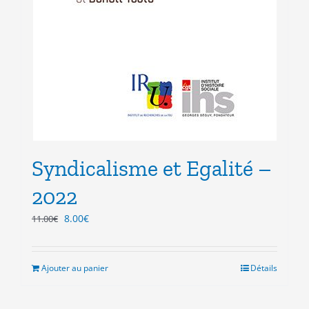
Syndicalisme et Egalité –
2022
Le
Le
8.00
€
11.00
€
prix
prix
initial
actuel
était :
est :
Ajouter au panier
Détails
11.00€.
8.00€.