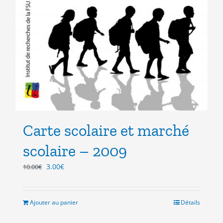
Carte scolaire et marché
scolaire – 2009
Le
Le
3.00
€
10.00
€
prix
prix
initial
actuel
était :
est :
Ajouter au panier
Détails
10.00€.
3.00€.