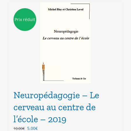
Prix réduit
Neuropédagogie – Le
cerveau au centre de
l’école – 2019
Le
Le
5.00
€
10.00
€