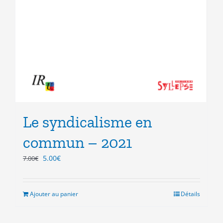
Le syndicalisme en
commun – 2021
Le
Le
5.00
€
7.00
€
prix
prix
initial
actuel
était :
est :
Ajouter au panier
Détails
7.00€.
5.00€.