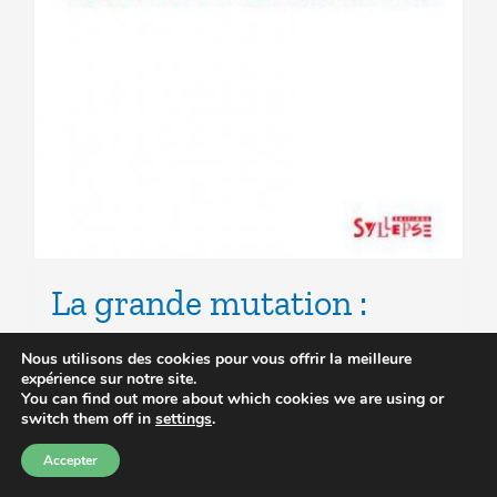
La grande mutation :
Néolibéralisme et
Nous utilisons des cookies pour vous offrir la meilleure
expérience sur notre site.
Education en Europe –
You can find out more about which cookies we are using or
switch them off in
settings
.
2010
Accepter
Le
Le
3.00
€
7.00
€