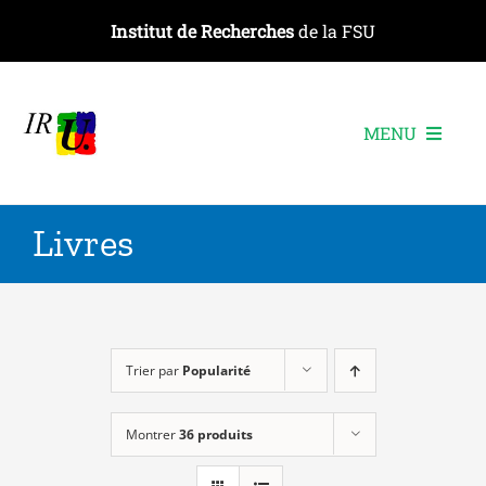
Passer
Institut de Recherches
de la FSU
au
contenu
MENU
L’institut
Livres
Les recherches
Les publications
Les événements
Trier par
Popularité
Montrer
36 produits