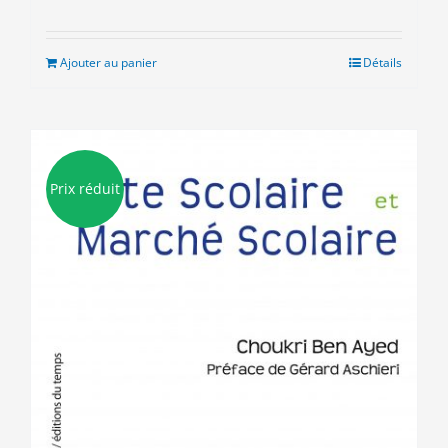
prix
prix
initial
actuel
était :
est :
Ajouter au panier
Détails
10.00€.
5.00€.
Prix réduit