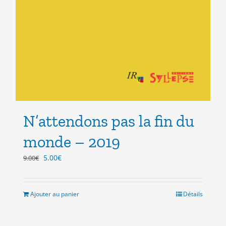
N’attendons pas la fin du
monde – 2019
Le
Le
5.00
€
9.00
€
prix
prix
initial
actuel
était :
est :
Ajouter au panier
Détails
9.00€.
5.00€.