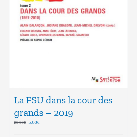
La FSU dans la cour des
grands – 2019
Le
Le
5.00
€
20.00
€
prix
prix
initial
actuel