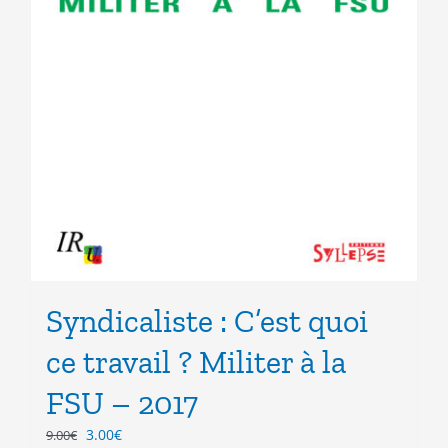
Syndicaliste : C’est quoi
ce travail ? Militer à la
FSU – 2017
Le
Le
3.00
€
9.00
€