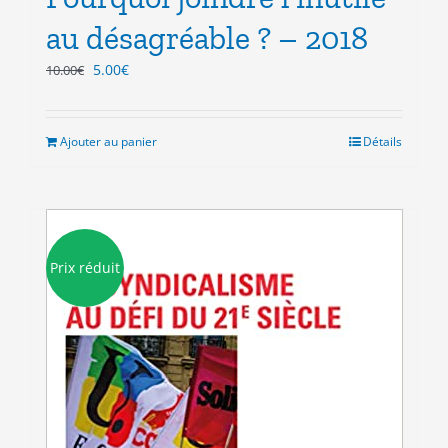
au désagréable ? – 2018
Le
Le
5.00
€
10.00
€
prix
prix
initial
actuel
était :
est :
Ajouter au panier
Détails
10.00€.
5.00€.
Prix réduit