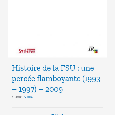
Histoire de la FSU : une
percée flamboyante (1993
– 1997) – 2009
Le
Le
5.00
€
15.00
€
prix
prix
initial
actuel
était :
est :