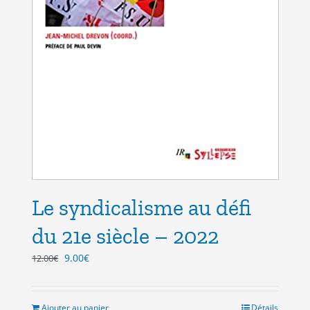
Le syndicalisme au défi
du 21e siècle – 2022
Le
Le
9.00
€
12.00
€
prix
prix
initial
actuel
était :
est :
Ajouter au panier
Détails