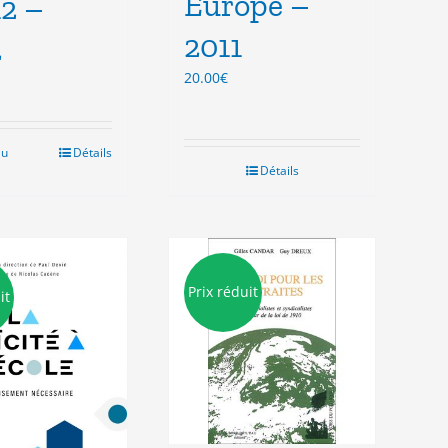
Europe –
2 –
2011
2
20.00
€
au
Détails
Détails
Prix réduit
it