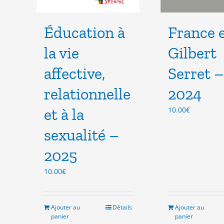
Éducation à
France 
la vie
Gilbert
affective,
Serret –
relationnelle
2024
et à la
10.00
€
sexualité –
2025
10.00
€
Ajouter au
Détails
Ajouter au
panier
panier