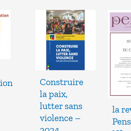
Construire
tion
la paix,
lutter sans
la r
violence –
Pens
2024