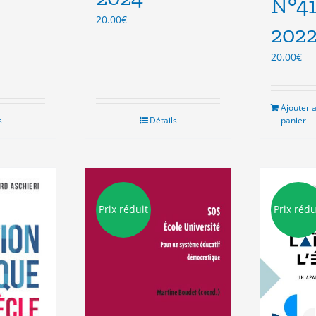
N°41
20.00
€
202
20.00
€
Ajouter 
s
Détails
panier
Prix réduit
Prix rédu