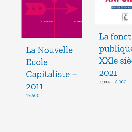
La fonct
publiqu
La Nouvelle
XXIe siè
Ecole
2021
Capitaliste –
Le
Le
18.00
€
22.00
€
2011
prix
pri
initial
act
19.50
€
était :
est
22.00€.
18.