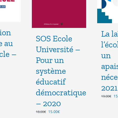
ion
La la
SOS Ecole
e au
l’éco
Université –
cle –
un
Pour un
apai
système
néce
x
éducatif
uel
2021
démocratique
 :
Le
15
00€.
19.00
€
– 2020
pr
ini
Le
Le
15.00
€
18.00
€
éta
prix
prix