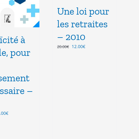
Une loi pour
les retraites
– 2010
ïcité à
Le
Le
12.00
€
20.00
€
le, pour
prix
prix
initial
actuel
était :
est :
20.00€.
12.00€.
sement
ssaire –
Le
.00
€
ix
prix
tial
actuel
it :
est :