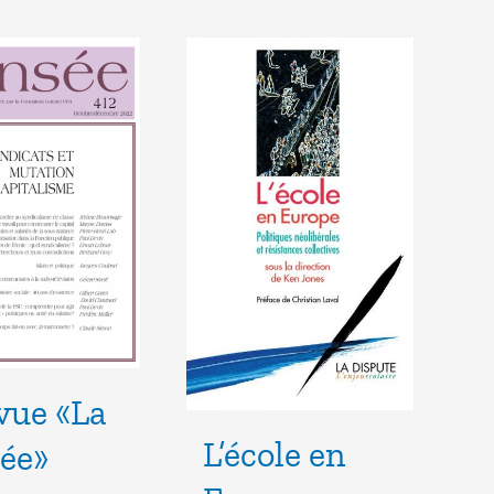
evue «La
L’école en
ée»