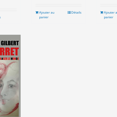
19
initial
actuel
était :
est :
Ajouter au
Détails
Ajouter 
18.00€.
15.00€.
s
panier
panier