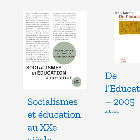
De
l’Educa
– 2005
Socialismes
20.50
€
et éducation
au XXe
siècle –