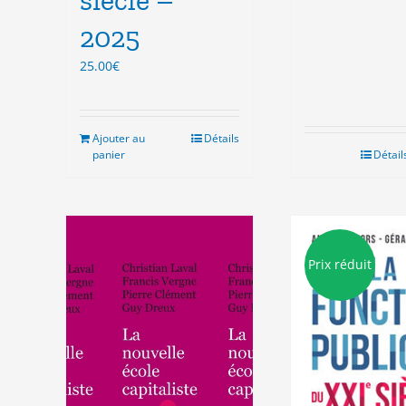
2025
25.00
€
Ajouter au
Détails
panier
Détail
Prix réduit