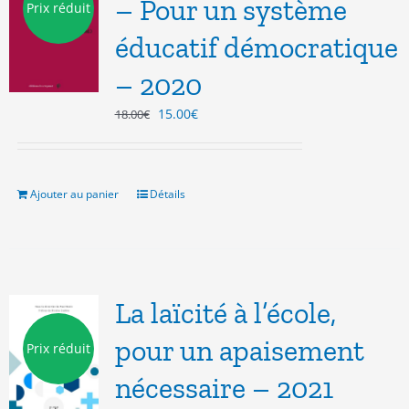
– Pour un système
Prix réduit
éducatif démocratique
– 2020
Le
Le
15.00
€
18.00
€
prix
prix
initial
actuel
était :
est :
18.00€.
15.00€.
Ajouter au panier
Détails
La laïcité à l’école,
pour un apaisement
Prix réduit
nécessaire – 2021