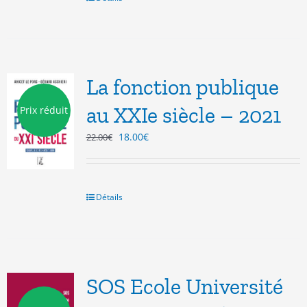
La fonction publique
au XXIe siècle – 2021
Prix réduit
Le
Le
18.00
€
22.00
€
prix
prix
initial
actuel
était :
est :
22.00€.
18.00€.
Détails
SOS Ecole Université