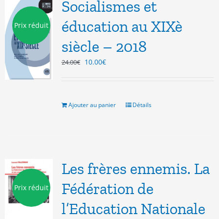
Socialismes et
éducation au XIXè
Prix réduit
siècle – 2018
Le
Le
10.00
€
24.00
€
prix
prix
initial
actuel
était :
est :
24.00€.
10.00€.
Ajouter au panier
Détails
Les frères ennemis. La
Fédération de
Prix réduit
l’Education Nationale