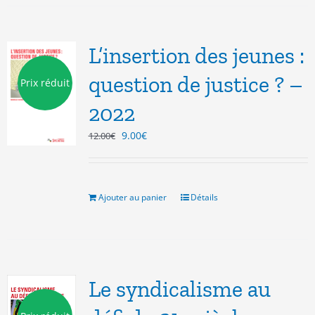
L’insertion des jeunes :
question de justice ? –
Prix réduit
2022
Le
Le
9.00
€
12.00
€
prix
prix
initial
actuel
était :
est :
12.00€.
9.00€.
Ajouter au panier
Détails
Le syndicalisme au