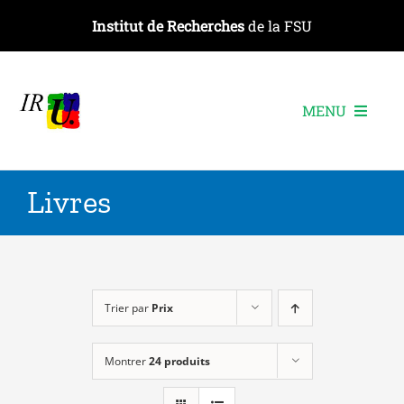
Passer
Institut de Recherches
de la FSU
au
contenu
MENU
L’institut
Livres
Les recherches
Les publications
Les événements
Trier par
Prix
Montrer
24 produits