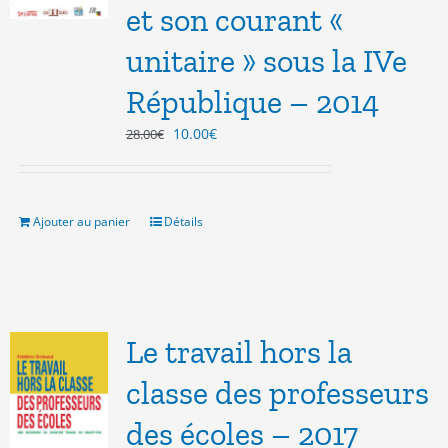
et son courant «
unitaire » sous la IVe
République – 2014
Le
Le
10.00
€
28.00
€
prix
prix
initial
actuel
était :
est :
28.00€.
10.00€.
Ajouter au panier
Détails
Le travail hors la
classe des professeurs
des écoles – 2017