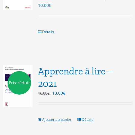
10.00
€
Détails
Apprendre à lire –
2021
Prix réduit
Le
Le
10.00
€
16.00
€
prix
prix
initial
actuel
était :
est :
16.00€.
10.00€.
Ajouter au panier
Détails