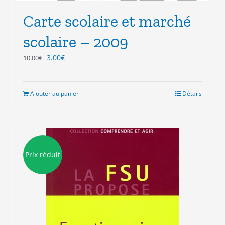
Carte scolaire et marché
scolaire – 2009
Le
Le
3.00
€
10.00
€
prix
prix
initial
actuel
était :
est :
Ajouter au panier
Détails
10.00€.
3.00€.
Prix réduit