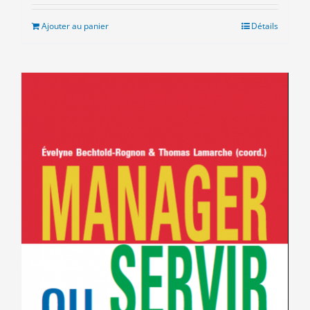
initial
actuel
était :
est :
Ajouter au panier
Détails
8.00€.
3.00€.