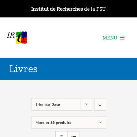
Passer
Institut de Recherches
de la FSU
au
contenu
MENU
L’institut
Livres
Les recherches
Les publications
Les événements
Trier par
Date
Montrer
36 produits