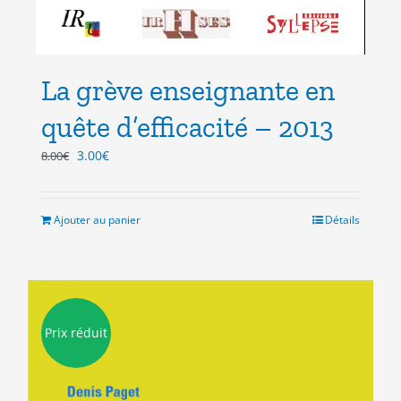
La grève enseignante en
quête d’efficacité – 2013
Le
Le
3.00
€
8.00
€
prix
prix
initial
actuel
était :
est :
Ajouter au panier
Détails
8.00€.
3.00€.
Prix réduit