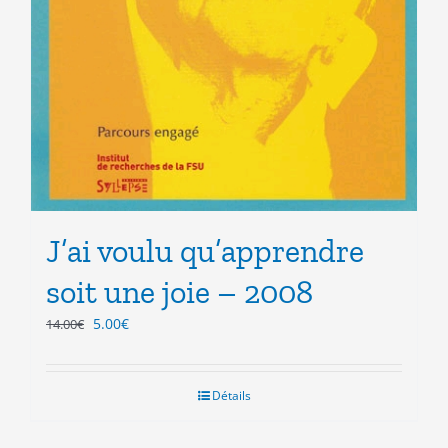
J’ai voulu qu’apprendre
soit une joie – 2008
Le
Le
5.00
€
14.00
€
prix
prix
initial
actuel
était :
est :
Détails
14.00€.
5.00€.