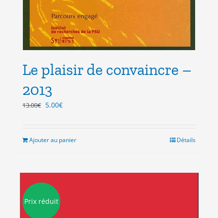
Le plaisir de convaincre –
2013
Le
Le
5.00
€
13.00
€
prix
prix
initial
actuel
était :
est :
Ajouter au panier
Détails
13.00€.
5.00€.
Prix réduit