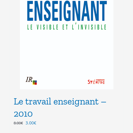
Le travail enseignant –
2010
Le
Le
3.00
€
8.00
€
prix
prix