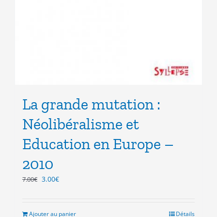
La grande mutation :
Néolibéralisme et
Education en Europe –
2010
Le
Le
3.00
€
7.00
€
prix
prix
initial
actuel
était :
est :
Ajouter au panier
Détails