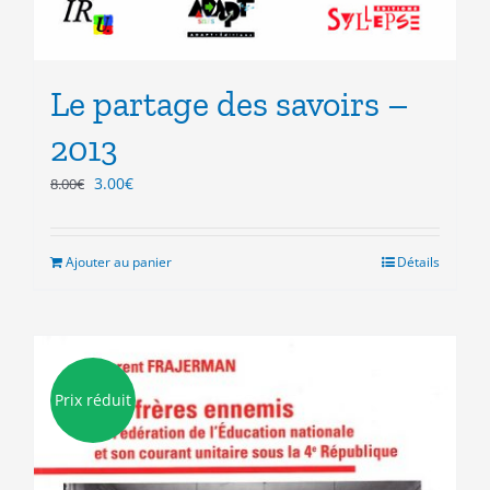
Le partage des savoirs –
2013
Le
Le
3.00
€
8.00
€
prix
prix
initial
actuel
était :
est :
Ajouter au panier
Détails
8.00€.
3.00€.
Prix réduit