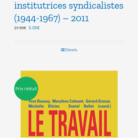
institutrices syndicalistes
(1944-1967) – 2011
Le
Le
5.00
€
21.50
€
prix
prix
initial
actuel
était :
est :
Détails
21.50€.
5.00€.
Prix réduit