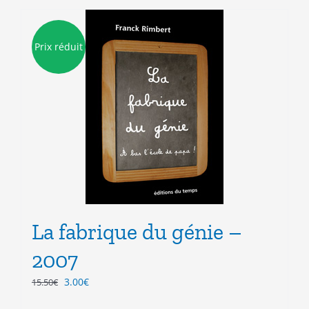
Prix réduit
La fabrique du génie –
2007
Le
Le
3.00
€
15.50
€
prix
prix