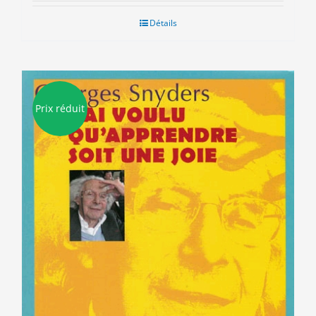
initial
actuel
était :
est :
Détails
15.50€.
3.00€.
Prix réduit