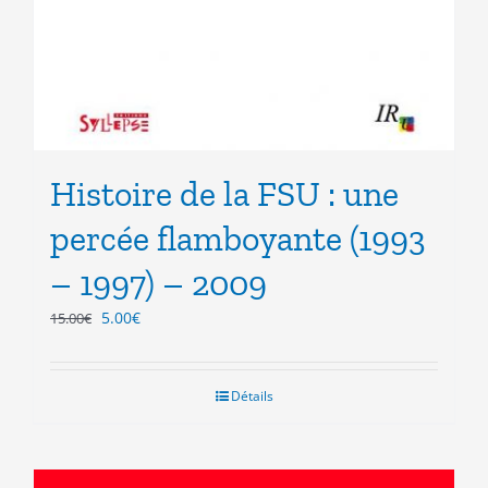
Histoire de la FSU : une
percée flamboyante (1993
– 1997) – 2009
Le
Le
5.00
€
15.00
€
prix
prix
initial
actuel
était :
est :
Détails
15.00€.
5.00€.