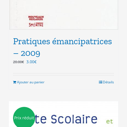
Pratiques émancipatrices
– 2009
Le
Le
3.00
€
20.00
€
prix
prix
initial
actuel
était :
est :
Ajouter au panier
Détails
20.00€.
3.00€.
Prix réduit