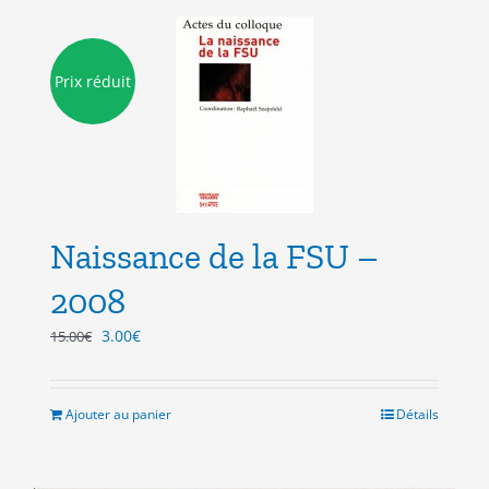
Prix réduit
Naissance de la FSU –
2008
Le
Le
3.00
€
15.00
€
prix
prix
initial
actuel
était :
est :
Ajouter au panier
Détails
15.00€.
3.00€.