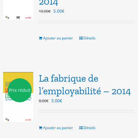
2014
Le
Le
5.00
€
10.00
€
prix
prix
initial
actuel
était :
est :
10.00€.
5.00€.
Ajouter au panier
Détails
La fabrique de
l’employabilité – 2014
Prix réduit
Le
Le
3.00
€
8.00
€
prix
prix
initial
actuel
était :
est :
8.00€.
3.00€.
Ajouter au panier
Détails