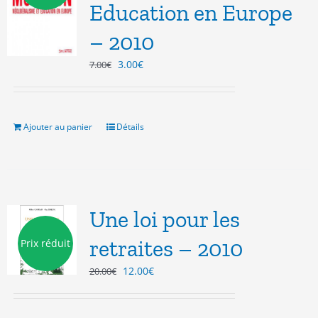
Education en Europe
– 2010
Le
Le
3.00
€
7.00
€
prix
prix
initial
actuel
était :
est :
7.00€.
3.00€.
Ajouter au panier
Détails
Une loi pour les
retraites – 2010
Prix réduit
Le
Le
12.00
€
20.00
€
prix
prix
initial
actuel
était :
est :