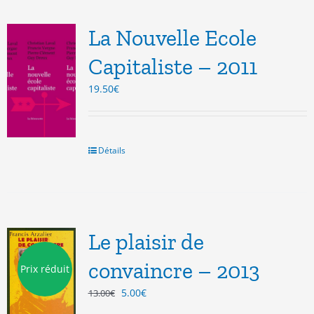
La Nouvelle Ecole
Capitaliste – 2011
19.50
€
Détails
Le plaisir de
convaincre – 2013
Prix réduit
Le
Le
5.00
€
13.00
€
prix
prix