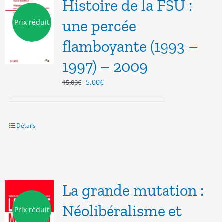
Histoire de la FSU :
une percée
Prix réduit
flamboyante (1993 –
1997) – 2009
Le
Le
5.00
€
15.00
€
prix
prix
initial
actuel
était :
est :
15.00€.
5.00€.
Détails
La grande mutation :
Néolibéralisme et
Prix réduit