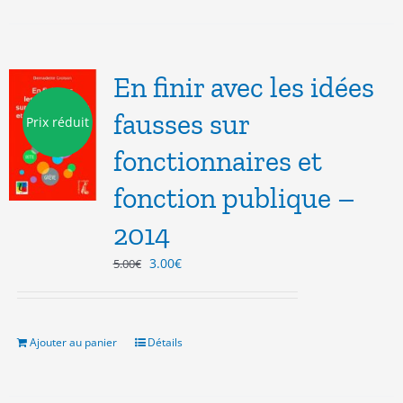
En finir avec les idées
fausses sur
Prix réduit
fonctionnaires et
fonction publique –
2014
Le
Le
3.00
€
5.00
€
prix
prix
initial
actuel
était :
est :
5.00€.
3.00€.
Ajouter au panier
Détails