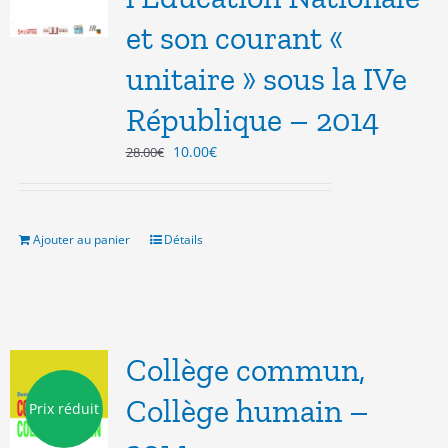
et son courant «
unitaire » sous la IVe
République – 2014
Le
Le
10.00
€
28.00
€
prix
prix
initial
actuel
était :
est :
28.00€.
10.00€.
Ajouter au panier
Détails
Collège commun,
Collège humain –
Prix réduit