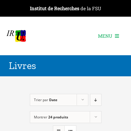
Passer
Institut de Recherches
de la FSU
au
contenu
MENU
L’institut
Livres
Les recherches
Les publications
Les événements
Trier par
Date
Montrer
24 produits