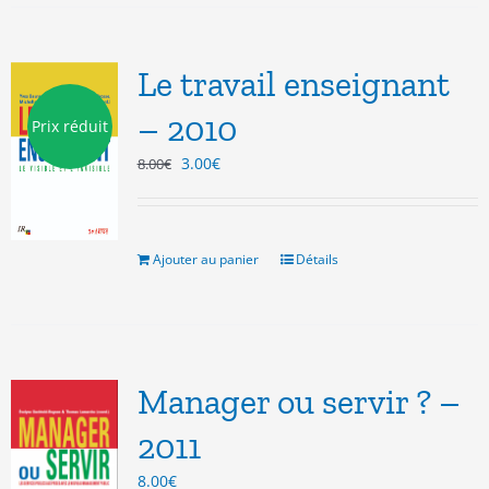
Le travail enseignant
– 2010
Prix réduit
Le
Le
3.00
€
8.00
€
prix
prix
initial
actuel
était :
est :
8.00€.
3.00€.
Ajouter au panier
Détails
Manager ou servir ? –
2011
8.00
€