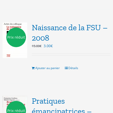
Naissance de la FSU –
2008
Prix réduit
Le
Le
3.00
€
15.00
€
prix
prix
initial
actuel
était :
est :
15.00€.
3.00€.
Ajouter au panier
Détails
Pratiques
émancipatrices –
Prix réduit