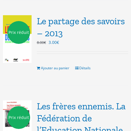
Le partage des savoirs
– 2013
Prix réduit
Le
Le
3.00
€
8.00
€
prix
prix
initial
actuel
était :
est :
8.00€.
3.00€.
Ajouter au panier
Détails
Les frères ennemis. La
Fédération de
Prix réduit
l’Education Nationale