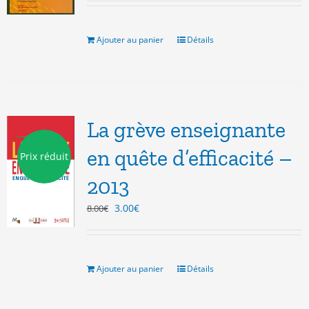
initial
actuel
était :
est :
13.00€.
5.00€.
Ajouter au panier
Détails
La grève enseignante
en quête d’efficacité –
Prix réduit
2013
Le
Le
3.00
€
8.00
€
prix
prix
initial
actuel
était :
est :
8.00€.
3.00€.
Ajouter au panier
Détails