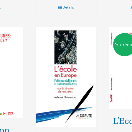
s
Détails
Prix rédu
L’Ec
ion