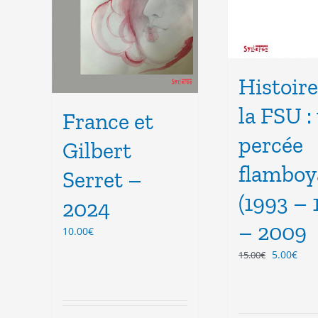
Histoire
la FSU :
France et
percée
Gilbert
flamboy
Serret –
(1993 – 
2024
– 2009
10.00
€
Le
Le
5.00
€
15.00
€
prix
prix
initial
actu
était :
est :
15.00€.
5.00