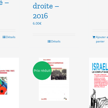
é –
droite –
2016
6.00
€
Détails
Ajouter 
Détails
panier
Prix réduit