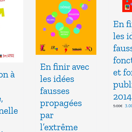
En f
les 
faus
fonc
En finir avec
et f
on à
les idées
publ
fausses
2014
,
propagées
Le
3.0
5.00
€
nelle
pri
par
init
l’extrême
étai
5.0