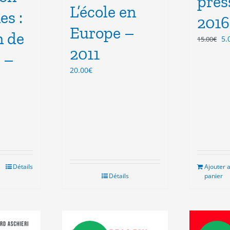
pres
L’école en
es :
2016
Europe –
n de
Le
5.
15.00
€
2011
pr
? –
ini
20.00
€
éta
15
el
€.
Détails
Ajouter 
Détails
panier