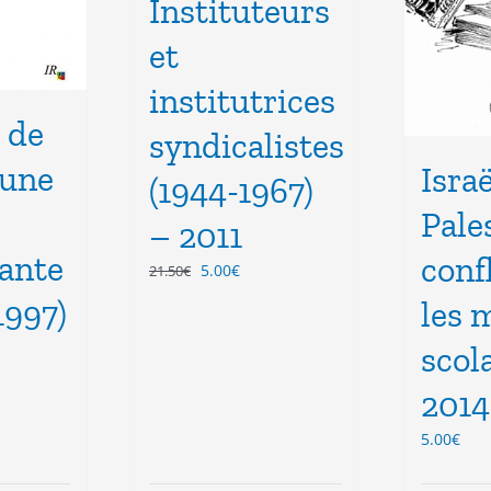
Instituteurs
et
institutrices
 de
syndicalistes
 une
Israë
(1944-1967)
Pales
– 2011
ante
conf
Le
Le
5.00
€
21.50
€
prix
prix
1997)
les 
initial
actuel
était :
est :
scol
21.50€.
5.00€.
2014
5.00
€
el
€.