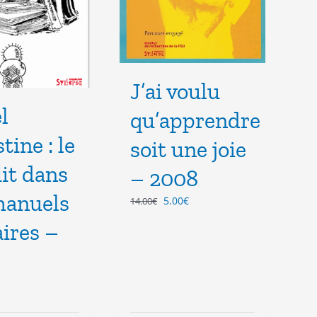
J’ai voulu
l
qu’apprendre
tine : le
soit une joie
lit dans
– 2008
manuels
Le
Le
5.00
€
14.00
€
prix
prix
aires –
initial
actuel
était :
est :
14.00€.
5.00€.