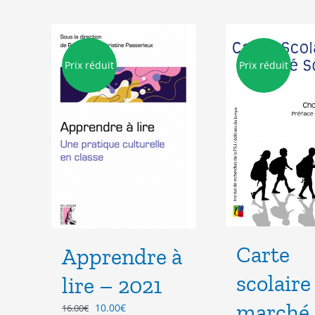
Prix réduit
Prix réduit
Carte
Apprendre à
scolaire
lire – 2021
marché
Le
Le
10.00
€
16.00
€