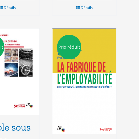
Détails
Détails
it
Prix réduit
ole sous