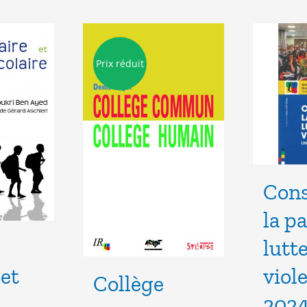
Prix réduit
Cons
la pa
lutt
viol
 et
Collège
202