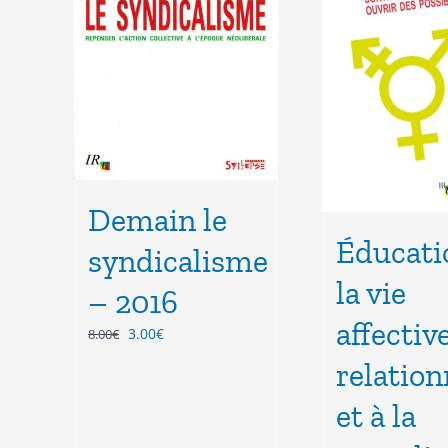
Demain le
Éducati
syndicalisme
la vie
– 2016
affective
Le
Le
3.00
€
8.00
€
prix
prix
relation
initial
actuel
était :
est :
et à la
8.00€.
3.00€.