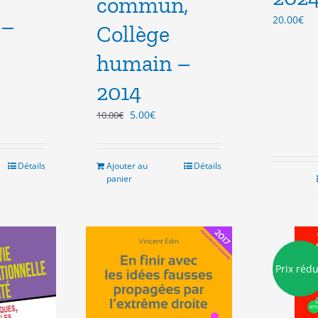
commun,
20.00
€
 –
Collège
humain –
2014
el
Le
Le
5.00
€
10.00
€
prix
prix
€.
initial
actuel
était :
est :
Détails
Ajouter au
Détails
10.00€.
5.00€.
panier
Prix rédu