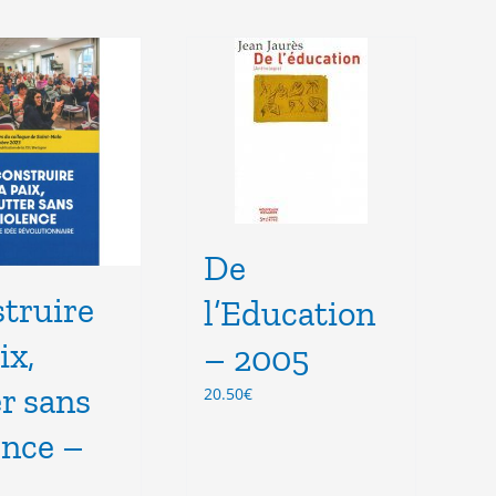
De
truire
l’Education
ix,
– 2005
er sans
20.50
€
ence –
4