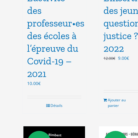
des
des jeun
professeur•es
questio
des écoles à
justice 
l’épreuve du
2022
Le
Le
Covid-19 –
9.00
€
12.00
€
prix
prix
2021
initial
actu
était :
est :
10.00
€
12.00€.
9.00
Ajouter au
Détails
panier