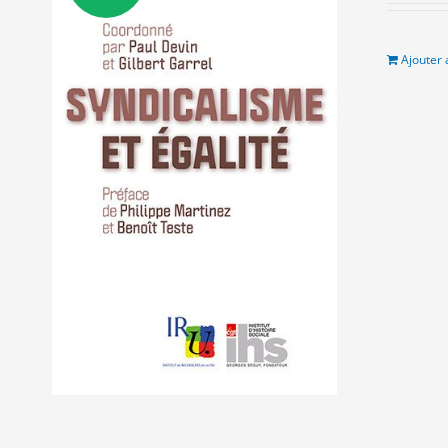
in
ét
11
Ajouter 