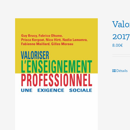
Valo
2017
8.00
€
Détails