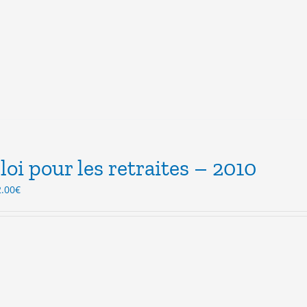
loi pour les retraites – 2010
Le
2.00
€
ix
prix
itial
actuel
ait :
est :
.00€.
12.00€.