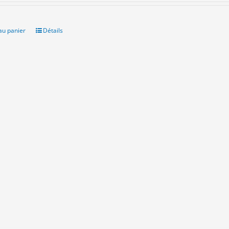
itial
actuel
ait :
est :
.00€.
8.00€.
au panier
Détails