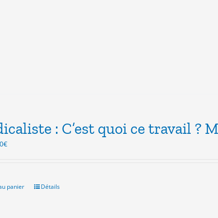
icaliste : C’est quoi ce travail ? M
Le
0
€
x
prix
ial
actuel
t :
est :
0€.
3.00€.
au panier
Détails