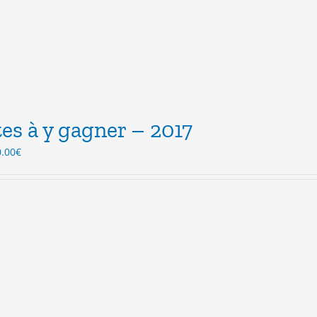
es à y gagner – 2017
Le
0.00
€
ix
prix
itial
actuel
ait :
est :
.00€.
10.00€.