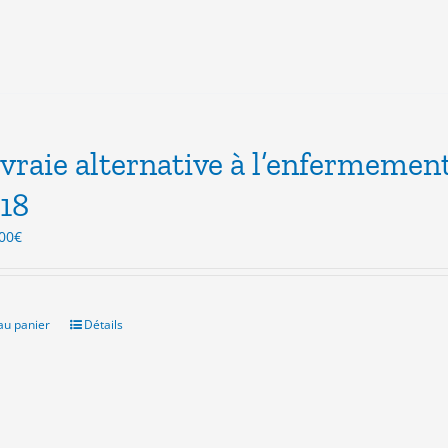
vraie alternative à l’enfermeme
18
Le
00
€
ix
prix
itial
actuel
ait :
est :
.00€.
3.00€.
au panier
Détails