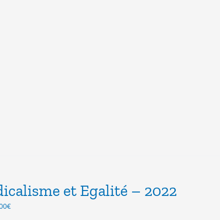
icalisme et Egalité – 2022
Le
00
€
ix
prix