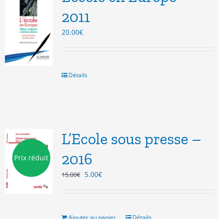
2011
20.00
€
Détails
L’Ecole sous presse –
2016
Prix réduit
Le
Le
5.00
€
15.00
€
prix
prix
initial
actuel
était :
est :
15.00€.
5.00€.
Ajouter au panier
Détails