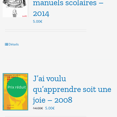
manuels scolaires –
2014
5.00
€
Détails
J’ai voulu
qu’apprendre soit une
Prix réduit
joie – 2008
Le
Le
5.00
€
14.00
€
prix
prix