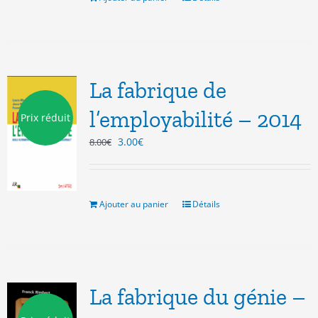
La fabrique de
l’employabilité – 2014
Prix réduit
Le
Le
3.00
€
8.00
€
prix
prix
initial
actuel
était :
est :
8.00€.
3.00€.
Ajouter au panier
Détails
La fabrique du génie –