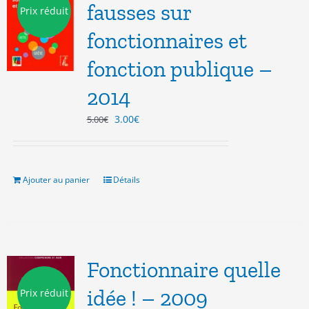
fausses sur
Prix réduit
fonctionnaires et
fonction publique –
2014
Le
Le
3.00
€
5.00
€
prix
prix
initial
actuel
était :
est :
5.00€.
3.00€.
Ajouter au panier
Détails
Fonctionnaire quelle
idée ! – 2009
Prix réduit