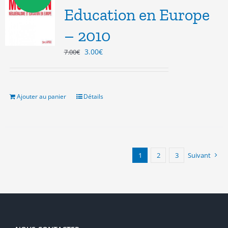
Education en Europe
– 2010
Le
Le
3.00
€
7.00
€
prix
prix
initial
actuel
était :
est :
7.00€.
3.00€.
Ajouter au panier
Détails
1
2
3
Suivant