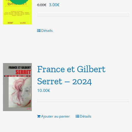
Le
Le
3.00
€
6.00
€
prix
prix
initial
actuel
était :
est :
6.00€.
3.00€.
Détails
France et Gilbert
Serret – 2024
10.00
€
Ajouter au panier
Détails