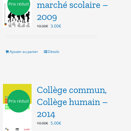
marché scolaire –
Prix réduit
2009
Le
Le
3.00
€
10.00
€
prix
prix
initial
actuel
était :
est :
10.00€.
3.00€.
Ajouter au panier
Détails
Collège commun,
Collège humain –
Prix réduit
2014
Le
Le
5.00
€
10.00
€
prix
prix