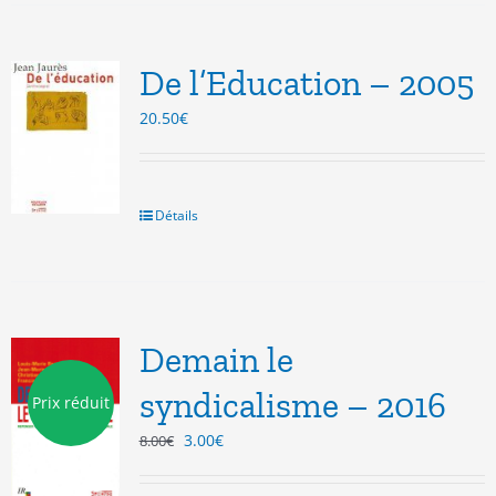
De l’Education – 2005
20.50
€
Détails
Demain le
syndicalisme – 2016
Prix réduit
Le
Le
3.00
€
8.00
€
prix
prix
initial
actuel