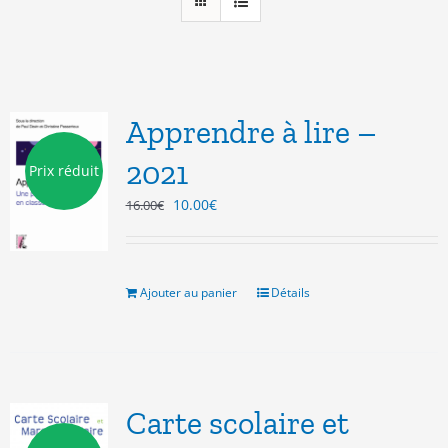
Apprendre à lire –
2021
Prix réduit
Le
Le
10.00
€
16.00
€
prix
prix
initial
actuel
était :
est :
16.00€.
10.00€.
Ajouter au panier
Détails
Carte scolaire et