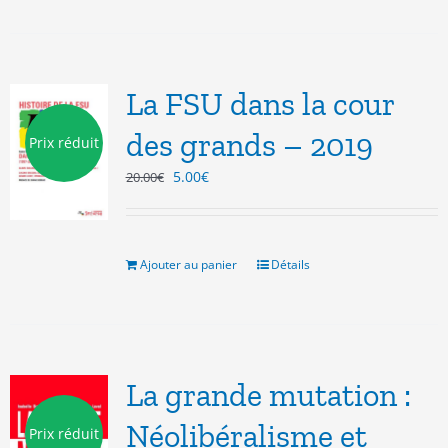
La FSU dans la cour
des grands – 2019
Prix réduit
Le
Le
5.00
€
20.00
€
prix
prix
initial
actuel
était :
est :
20.00€.
5.00€.
Ajouter au panier
Détails
La grande mutation :
Néolibéralisme et
Prix réduit