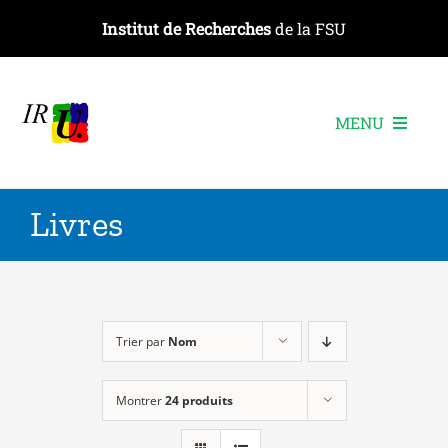
Passer
Institut de Recherches
de la FSU
au
contenu
MENU
L’institut
Livres
Les recherches
Les publications
Les événements
Trier par
Nom
Montrer
24 produits