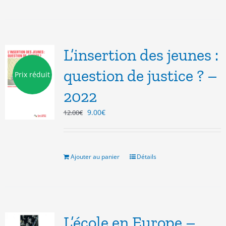
L’insertion des jeunes :
question de justice ? –
Prix réduit
2022
Le
Le
9.00
€
12.00
€
prix
prix
initial
actuel
était :
est :
12.00€.
9.00€.
Ajouter au panier
Détails
L’école en Europe –