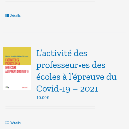
initial
actuel
était :
est :
14.00€.
5.00€.
Détails
L’activité des
professeur•es des
écoles à l’épreuve du
Covid-19 – 2021
10.00
€
Détails