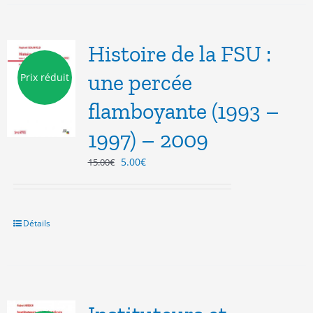
Histoire de la FSU :
une percée
Prix réduit
flamboyante (1993 –
1997) – 2009
Le
Le
5.00
€
15.00
€
prix
prix
initial
actuel
était :
est :
15.00€.
5.00€.
Détails