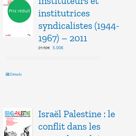
Instituteurs et
institutrices
Prix réduit
syndicalistes (1944-
1967) – 2011
Le
Le
5.00
€
21.50
€
prix
prix
initial
actuel
était :
est :
21.50€.
5.00€.
Détails
Israël Palestine : le
conflit dans les