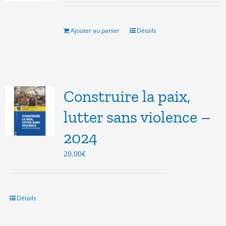
initial
actuel
était :
est :
10.00€.
5.00€.
Ajouter au panier
Détails
Construire la paix,
lutter sans violence –
2024
20.00
€
Détails