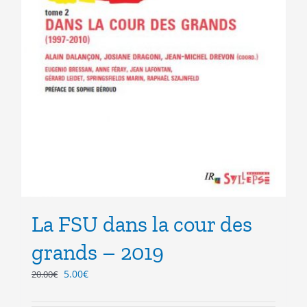
La FSU dans la cour des
grands – 2019
Le
Le
5.00
€
20.00
€
prix
prix
initial
actuel