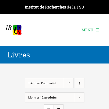
Passer
Institut de Recherches
de la FSU
au
contenu
MENU
L’institut
Livres
Les recherches
Les publications
Les événements
Trier par
Popularité
Montrer
12 produits