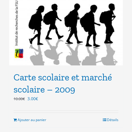
Carte scolaire et marché
scolaire – 2009
Le
Le
3.00
€
10.00
€
prix
prix
initial
actuel
était :
est :
Ajouter au panier
Détails
10.00€.
3.00€.