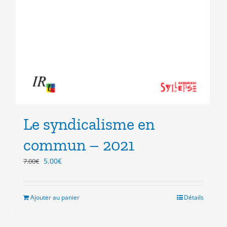
Le syndicalisme en
commun – 2021
Le
Le
5.00
€
7.00
€
prix
prix
initial
actuel
était :
est :
Ajouter au panier
Détails
7.00€.
5.00€.