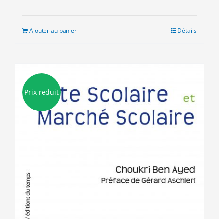
prix
prix
initial
actuel
était :
est :
Ajouter au panier
Détails
10.00€.
5.00€.
Prix réduit