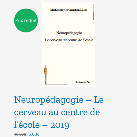
Prix réduit
Neuropédagogie – Le
cerveau au centre de
l’école – 2019
Le
Le
5.00
€
10.00
€