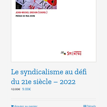
Le syndicalisme au défi
du 21e siècle – 2022
Le
Le
9.00
€
12.00
€
prix
prix
initial
actuel
était :
est :
Ajouter au panier
Détails