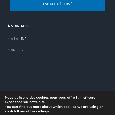
ESPACE RÉSERVÉ
À VOIR AUSSI
À LA UNE
ARCHIVES
Nous utilisons des cookies pour vous offrir la meilleure
expérience sur notre site.
© Institut de recherche de la FSU 2023 | Par
FSU
|
Plan du site
|
You can find out more about which cookies we are using or
Mentions légales
|
Politique de confidentialité
|
CGV
switch them off in
settings
.