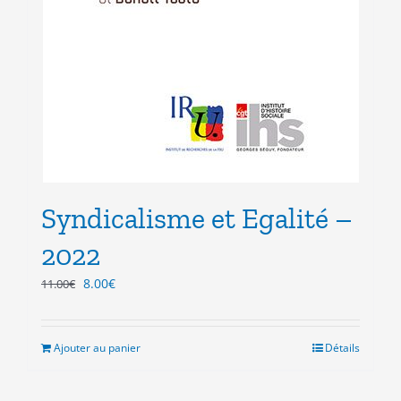
Syndicalisme et Egalité –
2022
Le
Le
8.00
€
11.00
€
prix
prix
initial
actuel
était :
est :
Ajouter au panier
Détails
11.00€.
8.00€.