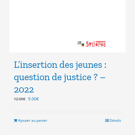
L’insertion des jeunes :
question de justice ? –
2022
Le
Le
9.00
€
12.00
€
prix
prix
initial
actuel
était :
est :
Ajouter au panier
Détails
12.00€.
9.00€.