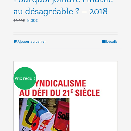
au désagréable ? – 2018
Le
Le
5.00
€
10.00
€
prix
prix
initial
actuel
était :
est :
Ajouter au panier
Détails
10.00€.
5.00€.
Prix réduit