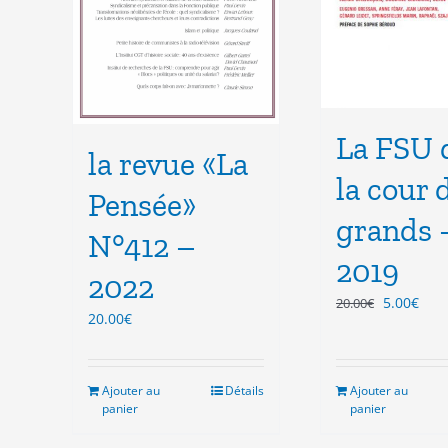
La FSU 
la revue «La
la cour 
Pensée»
grands 
N°412 –
2019
2022
Le
Le
5.00
€
20.00
€
20.00
€
prix
prix
initial
actu
était :
est :
20.00€.
5.00
Ajouter au
Détails
Ajouter au
panier
panier