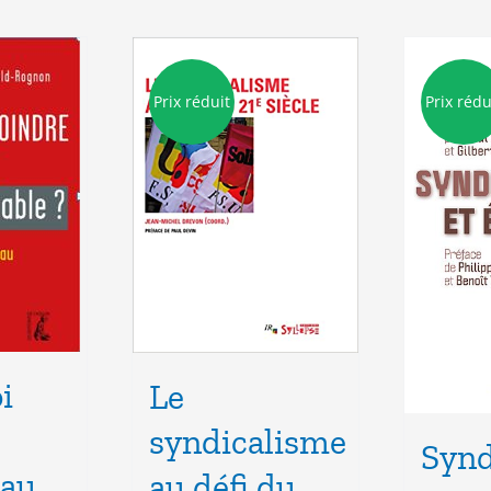
Prix réduit
Prix rédu
i
Le
syndicalisme
Synd
 au
au défi du