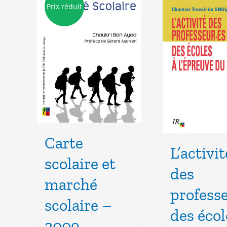
Prix réduit
Carte
L’activit
scolaire et
des
marché
profess
scolaire –
des écol
2009