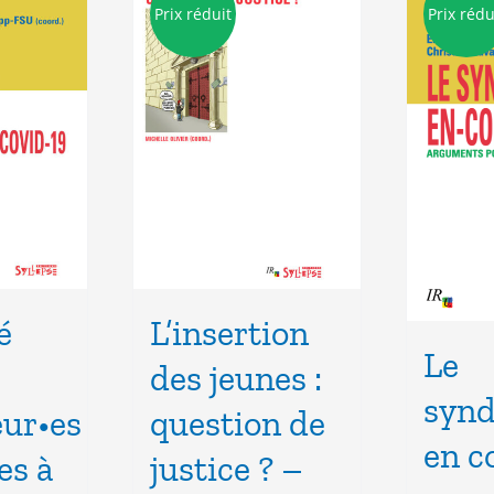
Prix réduit
Prix rédu
é
L’insertion
Le
des jeunes :
synd
eur•es
question de
en 
es à
justice ? –