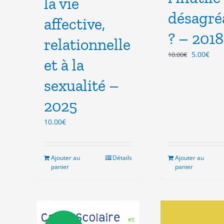
la vie
désagré
affective,
? – 2018
relationnelle
Le
Le
5.00
€
10.00
€
et à la
prix
prix
initial
actu
sexualité –
était :
est :
10.00€.
5.00
2025
10.00
€
Ajouter au
Détails
Ajouter au
panier
panier