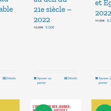
et E
able
21e siècle –
202
2022
Le
8.
11.00
€
pr
Le
Le
9.00
€
12.00
€
ini
prix
prix
éta
el
initial
actuel
11
était :
est :
€.
12.00€.
9.00€.
Détails
Ajouter au
Détails
Ajouter 
panier
panier