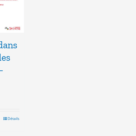
dans
des
–
el
€.
Détails