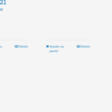
21
Le
0
€
x
prix
ial
actuel
t :
est :
0€.
5.00€.
au
Détails
Ajouter au
Détails
panier