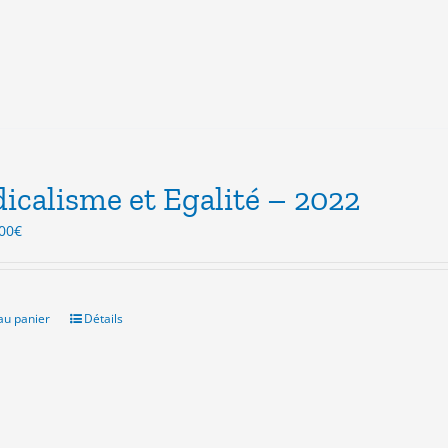
icalisme et Egalité – 2022
Le
00
€
ix
prix
itial
actuel
ait :
est :
.00€.
8.00€.
au panier
Détails