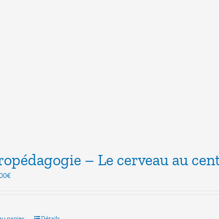
opédagogie – Le cerveau au centr
Le
00
€
ix
prix
itial
actuel
ait :
est :
.00€.
5.00€.
au panier
Détails