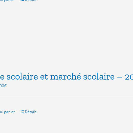
e scolaire et marché scolaire – 2
Le
00
€
ix
prix
itial
actuel
ait :
est :
.00€.
3.00€.
au panier
Détails