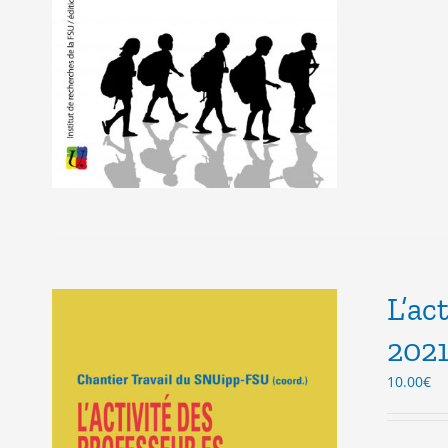
L’ac
202
10.00
€