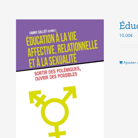
Éduc
10.00
€
Ajouter 