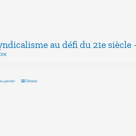
yndicalisme au défi du 21e siècle
Le
00
€
ix
prix
itial
actuel
ait :
est :
.00€.
9.00€.
au panier
Détails