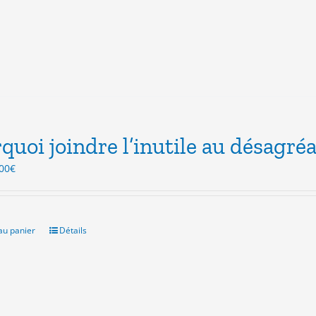
quoi joindre l’inutile au désagréa
Le
00
€
ix
prix
itial
actuel
ait :
est :
.00€.
5.00€.
au panier
Détails