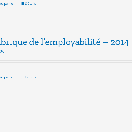
0€.
3.00€.
au panier
Détails
abrique de l’employabilité – 2014
Le
0
€
x
prix
ial
actuel
t :
est :
0€.
3.00€.
au panier
Détails