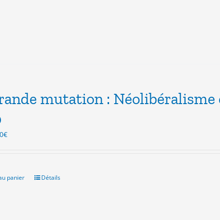
rande mutation : Néolibéralisme
0
Le
0
€
x
prix
ial
actuel
t :
est :
0€.
3.00€.
au panier
Détails