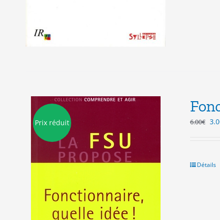
Fonc
Le
3.0
6.00
€
Prix réduit
pri
init
étai
6.0
Détails