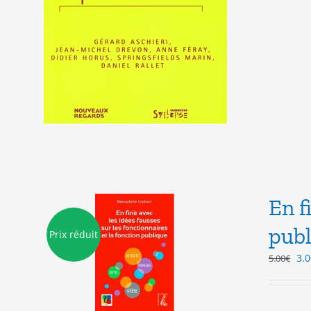
En f
publ
Prix réduit
Le
3.0
5.00
€
pri
init
étai