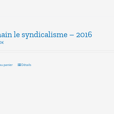
in le syndicalisme – 2016
Le
0
€
x
prix
ial
actuel
t :
est :
0€.
3.00€.
au panier
Détails