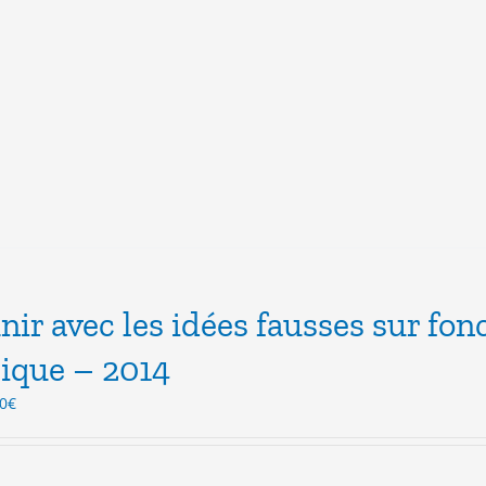
inir avec les idées fausses sur fon
ique – 2014
Le
0
€
x
prix
ial
actuel
t :
est :