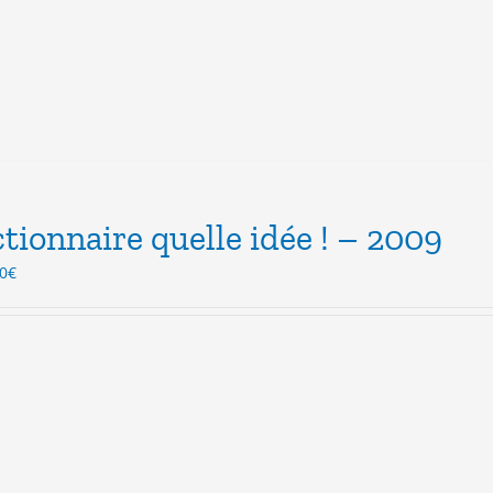
tionnaire quelle idée ! – 2009
Le
0
€
x
prix
ial
actuel
t :
est :
0€.
3.00€.