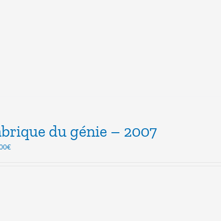
abrique du génie – 2007
Le
00
€
ix
prix
itial
actuel
ait :
est :
.50€.
3.00€.