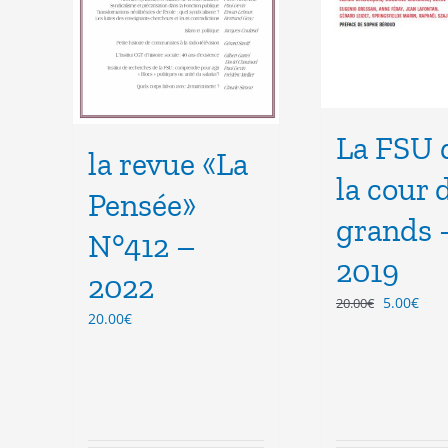
La FSU 
la revue «La
la cour 
Pensée»
grands 
N°412 –
2019
2022
Le
Le
5.00
€
20.00
€
20.00
€
prix
prix
initial
actu
était :
est :
20.00€.
5.00