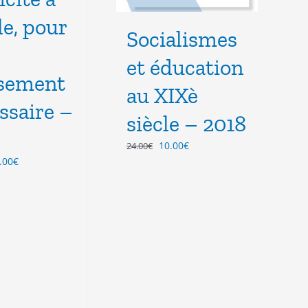
le, pour
Socialismes
et éducation
sement
au XIXè
ssaire –
siècle – 2018
Le
Le
10.00
€
24.00
€
prix
prix
Le
.00
€
initial
actuel
ix
prix
était :
est :
tial
actuel
24.00€.
10.00€.
it :
est :
.00€.
15.00€.