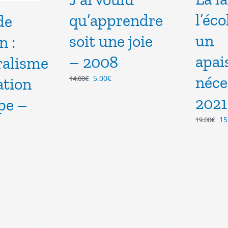
l’éco
qu’apprendre
de
un
soit une joie
n :
apai
– 2008
ralisme
Le
Le
néce
5.00
€
14.00
€
ation
prix
prix
2021
pe –
initial
actuel
était :
est :
Le
15
19.00
€
14.00€.
5.00€.
pr
ini
éta
l
19
.