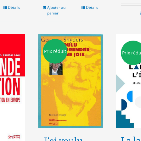
éta
était :
est :
Détails
Ajouter au
Détails
15
9.00€.
3.00€.
panier
Prix réduit
Prix rédu
La la
J’ai voulu