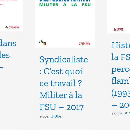
dans
Hist
des
la F
Syndicaliste
–
perc
: C’est quoi
flam
ce travail ?
(199
Militer à la
el
– 20
FSU – 2017
€.
Le
5.
15.00
€
Le
Le
3.00
€
9.00
€
pr
prix
prix
ini
initial
actuel