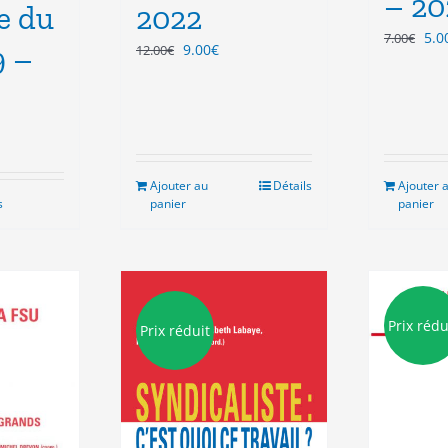
– 20
e du
2022
Le
5.0
7.00
€
Le
Le
9 –
9.00
€
12.00
€
pri
prix
prix
init
initial
actuel
étai
était :
est :
7.0
12.00€.
9.00€.
Ajouter au
Détails
Ajouter 
s
panier
panier
Prix rédu
Prix réduit