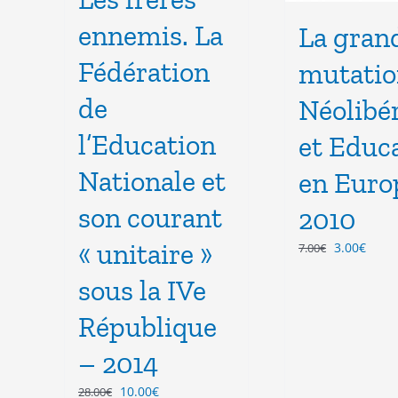
ennemis. La
La gran
Fédération
mutatio
de
Néolibé
l’Education
et Educ
Nationale et
en Euro
son courant
2010
« unitaire »
Le
Le
3.00
€
7.00
€
prix
prix
sous la IVe
initial
actue
était :
est :
République
7.00€.
3.00€
– 2014
Le
Le
10.00
€
28.00
€