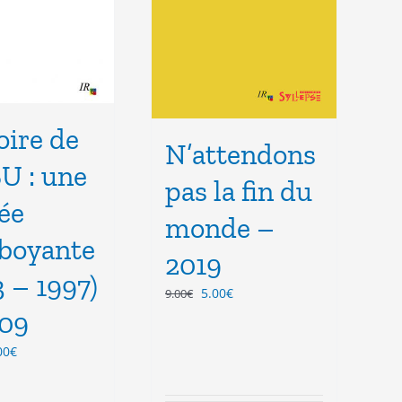
oire de
N’attendons
SU : une
pas la fin du
ée
monde –
boyante
2019
3 – 1997)
Le
Le
5.00
€
9.00
€
prix
prix
09
initial
actuel
Le
00
€
était :
est :
ix
prix
9.00€.
5.00€.
tial
actuel