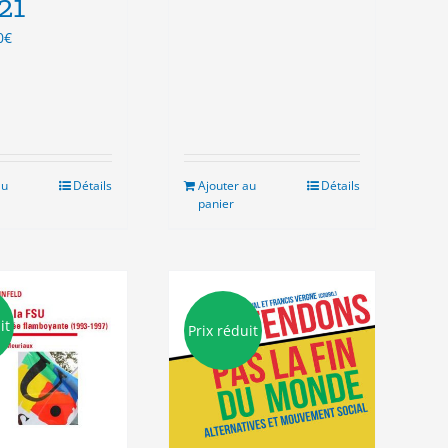
21
Le
0
€
x
prix
ial
actuel
t :
est :
0€.
5.00€.
au
Détails
Ajouter au
Détails
panier
it
Prix réduit