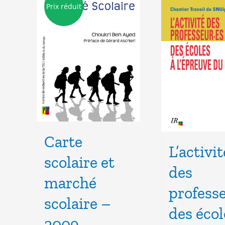
Prix réduit
Carte
L’activit
scolaire et
des
marché
profess
scolaire –
des écol
2009