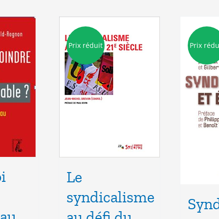
Prix réduit
Prix rédu
i
Le
syndicalisme
Synd
 au
au défi du