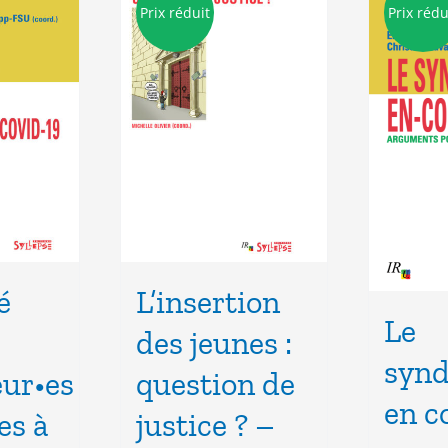
Prix réduit
Prix rédu
é
L’insertion
Le
des jeunes :
synd
eur•es
question de
en 
es à
justice ? –