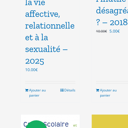
la vie
désagré
affective,
? – 2018
relationnelle
Le
Le
5.00
€
10.00
€
et à la
prix
prix
initial
actu
sexualité –
était :
est :
10.00€.
5.00
2025
10.00
€
Ajouter au
Détails
Ajouter au
panier
panier