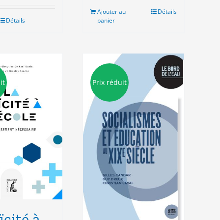
it :
est :
Ajouter au
Détails
.00€.
5.00€.
Détails
panier
it
Prix réduit
ïcité à