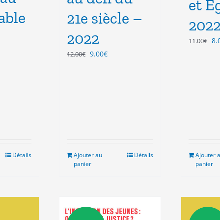
et E
able
21e siècle –
202
2022
Le
8.
11.00
€
pr
Le
Le
9.00
€
12.00
€
ini
prix
prix
éta
el
initial
actuel
11
était :
est :
€.
12.00€.
9.00€.
Détails
Ajouter au
Détails
Ajouter 
panier
panier