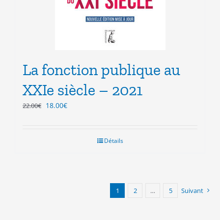
La fonction publique au
XXIe siècle – 2021
Le
Le
18.00
€
22.00
€
prix
prix
initial
actuel
était :
est :
Détails
22.00€.
18.00€.
1
2
…
5
Suivant