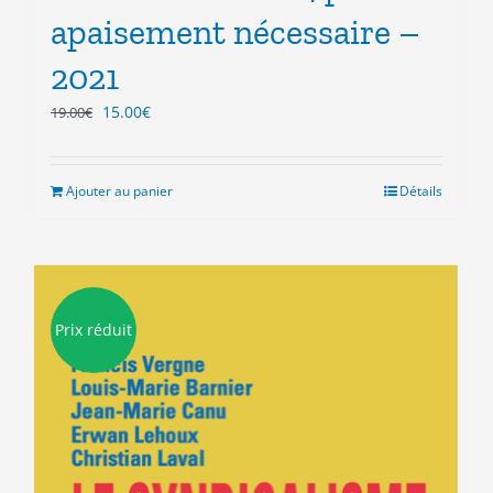
apaisement nécessaire –
2021
Le
Le
15.00
€
19.00
€
prix
prix
initial
actuel
était :
est :
Ajouter au panier
Détails
19.00€.
15.00€.
Prix réduit