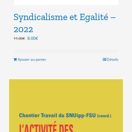
Syndicalisme et Egalité –
2022
Le
Le
8.00
€
11.00
€
prix
prix
initial
actuel
était :
est :
Ajouter au panier
Détails
11.00€.
8.00€.