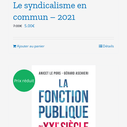
Le syndicalisme en
commun – 2021
Le
Le
5.00
€
7.00
€
prix
prix
initial
actuel
était :
est :
Ajouter au panier
Détails
7.00€.
5.00€.
Prix réduit