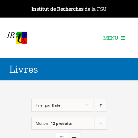
Passer
Institut de Recherches
de la FSU
au
contenu
MENU
L’institut
Livres
Les recherches
Les publications
Les événements
Trier par
Date
Montrer
12 produits