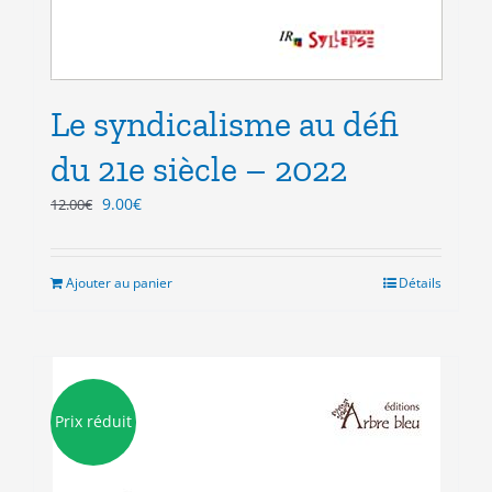
Le syndicalisme au défi
du 21e siècle – 2022
Le
Le
9.00
€
12.00
€
prix
prix
initial
actuel
était :
est :
Ajouter au panier
Détails
12.00€.
9.00€.
Prix réduit