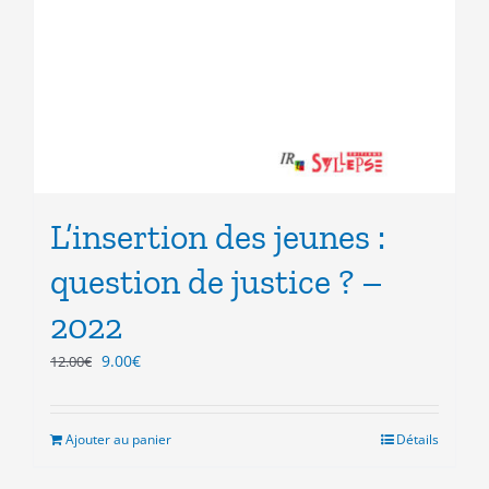
L’insertion des jeunes :
question de justice ? –
2022
Le
Le
9.00
€
12.00
€
prix
prix
initial
actuel
était :
est :
Ajouter au panier
Détails
12.00€.
9.00€.